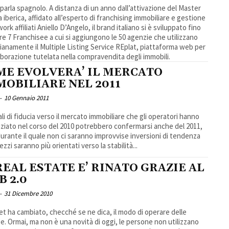
parla spagnolo. A distanza di un anno dall’attivazione del Master
ra iberica, affidato all’esperto di franchising immobiliare e gestione
ork affiliati Aniello D’Angelo, il brand italiano si è sviluppato fino
re 7 Franchisee a cui si aggiungono le 50 agenzie che utilizzano
ianamente il Multiple Listing Service REplat, piattaforma web per
laborazione tutelata nella compravendita degli immobili.
ME EVOLVERA’ IL MERCATO
MOBILIARE NEL 2011
-
10 Gennaio 2011
ali di fiducia verso il mercato immobiliare che gli operatori hanno
ziato nel corso del 2010 potrebbero confermarsi anche del 2011,
urante il quale non ci saranno improvvise inversioni di tendenza
ezzi saranno più orientati verso la stabilità...
REAL ESTATE E’ RINATO GRAZIE AL
 2.0
-
31 Dicembre 2010
et ha cambiato, checché se ne dica, il modo di operare delle
e. Ormai, ma non è una novità di oggi, le persone non utilizzano