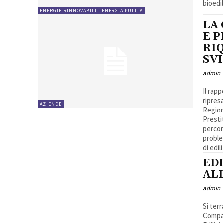
bioedi
ENERGIE RINNOVABILI - ENERGIA PULITA
LA
E P
RIQ
SV
admin
Il rap
ripres
AZIENDE
Regione,
Prestit
percor
proble
di edili
EDI
AL
admin
Si terrà gi
Compag