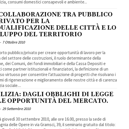
lizia, consumi domestici consapevoli e ambiente...
 COLLABORAZIONE TRA PUBBLICO
RIVATO PER LA
UALIFICAZIONE DELLE CITTÀ E LO
ILUPPO DEL TERRITORIO
-
7 Ottobre 2010
porto pubblico/privato per creare opportunità di lavoro per la
a del settore delle costruzioni, il ruolo determinante della
 dei Comuni, dei fondi immobiliari e della Cassa Depositi e
i come partner istituzionali e finanziatori, la definizione di un
so virtuoso per consentire l’attuazione di progetti che risolvano i
mi di rigenerazione e miglioramento delle nostre città e di carenza
zia sociale....
LIZIA: DAGLI OBBLIGHI DI LEGGE
LE OPPORTUNITÀ DEL MERCATO.
-
29 Settembre 2010
ovedì 30 settembre 2010, alle ore 16.00, presso la sede di
nia delle Opere in via Gramsci, 39, il seminario gratuito dal titolo: