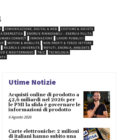
a
O
COMUNICAZIONE, DIGITAL & WEB
COSTUME & SOCIETÀ
ZA ENERGETICA
ENERGIE RINNOVABILI - ENERGIA PULITA
UMANS CONNECT
INNOVAZIONE
LAVORI PUBBLICI
UP
MOTORI & MOBILITÀ
NON PROFIT & TERZO SETTORE
RICERCA E UNIVERSITÀ
RIFIUTI, ENERGIA, AMBIENTE
SUD E MEDITERRANEO
TBIZ
TECNOLOGIA
4TV
Utime Notizie
Acquisti online di prodotto a
42,6 miliardi nel 2026: per
le PMI la sfida è governare le
informazioni di prodotto
6 Agosto 2026
Carte elettroniche: 2 milioni
di italiani hanno subito una