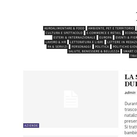
AGROALIMENTARE & FOOD
AMBIENTE, PET E TERRITORIO
CULTURA E SPETTACOLO
E-COMMERCE E RETAIL
ECONOM
ESTERI & INTERNAZIONALE
EUROPA
EVENTI & FIE
LAVORO & HR
LETTERATURA E LIBRI
LETTERE IN REDAZ
PA & SERVIZI
PERSONAGGI
POLITICA
POLITICHE GIO
SALUTE, BENESSERE & BELLEZZA
SMART C
TRA
LA 
DU
admin
Durant
trasco
natalizio. Chi possiede una casa di proprietà al
presen
AZIENDE
Si tra
bambin