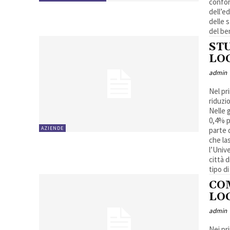
confor
dell’e
delle 
del be
ST
LOC
admin
Nel pr
riduzio
Nelle g
0,4% per trilocali. Le l
AZIENDE
parte 
che las
l’Univ
città 
tipo d
CO
LOC
admin
Nei pr