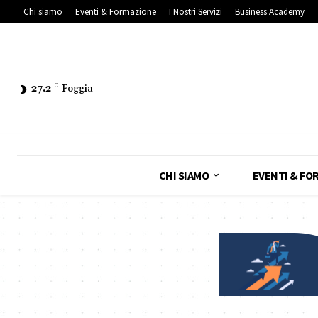
Chi siamo
Eventi & Formazione
I Nostri Servizi
Business Academy
27.2
C
Foggia
CHI SIAMO
EVENTI & FO