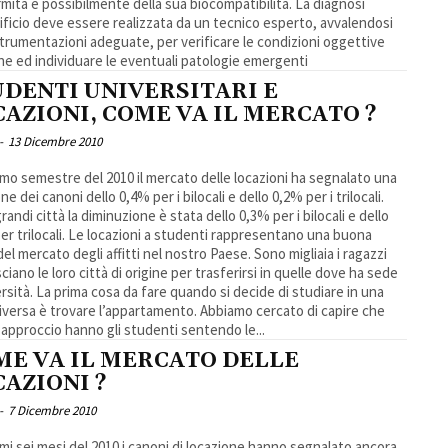
mità e possibilmente della sua biocompatibilità. La diagnosi
dificio deve essere realizzata da un tecnico esperto, avvalendosi
strumentazioni adeguate, per verificare le condizioni oggettive
ne ed individuare le eventuali patologie emergenti
UDENTI UNIVERSITARI E
AZIONI, COME VA IL MERCATO ?
-
13 Dicembre 2010
imo semestre del 2010 il mercato delle locazioni ha segnalato una
ne dei canoni dello 0,4% per i bilocali e dello 0,2% per i trilocali.
randi città la diminuzione è stata dello 0,3% per i bilocali e dello
ocazioni a studenti rappresentano una buona
del mercato degli affitti nel nostro Paese. Sono migliaia i ragazzi
ciano le loro città di origine per trasferirsi in quelle dove ha sede
ersità. La prima cosa da fare quando si decide di studiare in una
diversa è trovare l’appartamento. Abbiamo cercato di capire che
i approccio hanno gli studenti sentendo le...
ME VA IL MERCATO DELLE
AZIONI ?
-
7 Dicembre 2010
imi sei mesi del 2010 i canoni di locazione hanno segnalato ancora