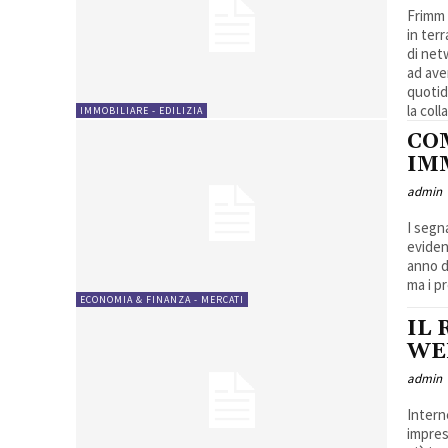
Frimm 
in ter
di netw
ad ave
quotid
la col
IMMOBILIARE - EDILIZIA
CO
IM
admin
I segn
eviden
anno d
ma i pr
ECONOMIA & FINANZA - MERCATI
IL 
WEB
admin
Intern
impres