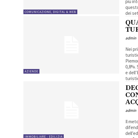
più in
questo
COMUNICAZIONE, DIGITAL & WEB
dei set
QU
TU
admin
Nei pri
turistiche
Piemon
0,8%. S
AZIENDE
e dell
turist
DE
CO
AC
admin
Il met
difend
dell’ed
IMMOBILIARE - EDILIZIA