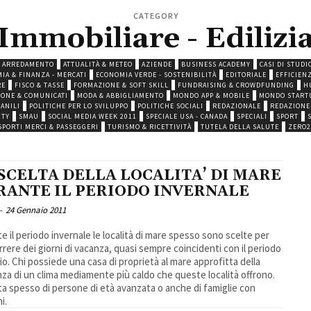
CATEGORY
Immobiliare - Edilizi
ARREDAMENTO
ATTUALITÀ & METEO
AZIENDE
BUSINESS ACADEMY
CASI DI STUDI
IA & FINANZA - MERCATI
ECONOMIA VERDE - SOSTENIBILITÀ
EDITORIALE
EFFICIEN
RE
FISCO & TASSE
FORMAZIONE & SOFT SKILL
FUNDRAISING & CROWDFUNDING
H
IONE & COMUNICATI
MODA & ABBIGLIAMENTO
MONDO APP & MOBILE
MONDO START
VANILI
POLITICHE PER LO SVILUPPO
POLITICHE SOCIALI
REDAZIONALE
REDAZIONE
ITY
SMAU
SOCIAL MEDIA WEEK 2011
SPECIALE USA - CANADA
SPECIALI
SPORT
SPORTI MERCI & PASSEGGERI
TURISMO & RICETTIVITÀ
TUTELA DELLA SALUTE
ZERO2
SCELTA DELLA LOCALITA’ DI MARE
RANTE IL PERIODO INVERNALE
-
24 Gennaio 2011
e il periodo invernale le località di mare spesso sono scelte per
rrere dei giorni di vacanza, quasi sempre coincidenti con il periodo
 mare approfitta della
za di un clima mediamente più caldo che queste località offrono.
tta spesso di persone di età avanzata o anche di famiglie con
i.