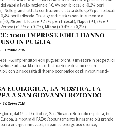
 dei valori a livello nazionale (-0,4% per i bilocali e -0,2% per i
lo 0,3% per i bilocali
 il trilocale. Tra le grandi città canoni in aumento a
(+2,1% per i bilocali e +2,3% per i trilocali), Napoli ( +1,3% e +
 Verona (+0,3% e +0,7%), Milano (+0,4% e +0,2%)...
CE: 1000 IMPRESE EDILI HANNO
IUSO IN PUGLIA
-
8 Ottobre 2010
se: «Gli imprenditori edili pugliesi pronti a investire in progetti di
razione urbana. Ma i tempi di attuazione devono essere
ibili con la necessità di ritorno economico degli investimenti».
SA ECOLOGICA, LA MOSTRA, FA
PPA A SAN GIOVANNI ROTONDO
-
8 Ottobre 2010
e giorni, dal 15 al 17 ottobre, San Giovanni Rotondo ospiterà, in
 Europa, la mostra di PAEA: l’appuntamento itinerante più grande
opa su energie rinnovabili, risparmio energetico e idrico,