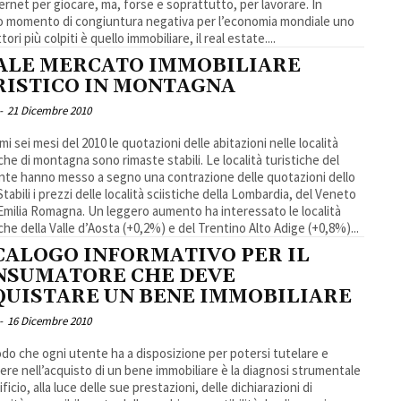
ternet per giocare, ma, forse e soprattutto, per lavorare. In
 momento di congiuntura negativa per l’economia mondiale uno
tori più colpiti è quello immobiliare, il real estate....
ALE MERCATO IMMOBILIARE
RISTICO IN MONTAGNA
-
21 Dicembre 2010
mi sei mesi del 2010 le quotazioni delle abitazioni nelle località
 di montagna sono rimaste stabili. Le località turistiche del
te hanno messo a segno una contrazione delle quotazioni dello
tabili i prezzi delle località sciistiche della Lombardia, del Veneto
’Emilia Romagna. Un leggero aumento ha interessato le località
iche della Valle d’Aosta (+0,2%) e del Trentino Alto Adige (+0,8%)...
CALOGO INFORMATIVO PER IL
NSUMATORE CHE DEVE
QUISTARE UN BENE IMMOBILIARE
-
16 Dicembre 2010
odo che ogni utente ha a disposizione per potersi tutelare e
ere nell’acquisto di un bene immobiliare è la diagnosi strumentale
ificio, alla luce delle sue prestazioni, delle dichiarazioni di