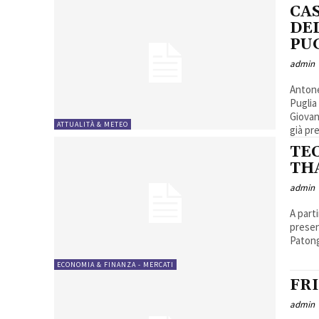
CA
DE
PU
admin
Antone
Puglia
Giovan
ATTUALITÀ & METEO
già pr
TE
TH
admin
A part
presen
Patong
ECONOMIA & FINANZA - MERCATI
FR
admin