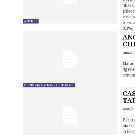
ribassi
trilocali). Nelle grandi città la contrazione è stata del
e dello 0,4% per
AZIENDE
Genova 
0,3%),
AN
CH
admin
Matarre
rigene
compat
ECONOMIA & FINANZA - MERCATI
CA
TA
admin
Per tr
piazza
in Eur