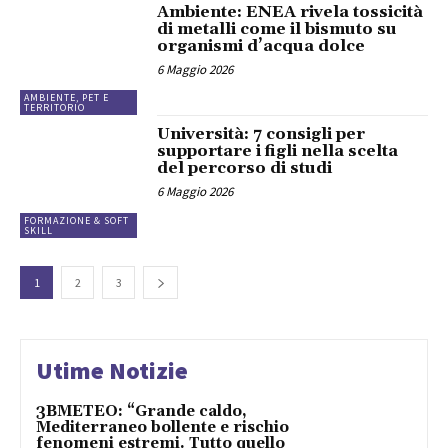
Ambiente: ENEA rivela tossicità
di metalli come il bismuto su
organismi d’acqua dolce
6 Maggio 2026
AMBIENTE, PET E
TERRITORIO
Università: 7 consigli per
supportare i figli nella scelta
del percorso di studi
6 Maggio 2026
FORMAZIONE & SOFT
SKILL
1
2
3
Utime Notizie
3BMETEO: “Grande caldo,
Mediterraneo bollente e rischio
fenomeni estremi. Tutto quello