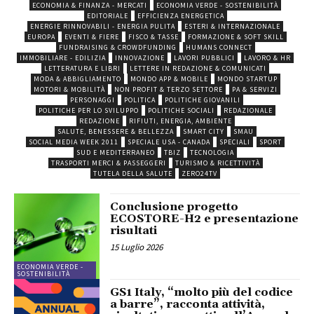
ECONOMIA & FINANZA - MERCATI
ECONOMIA VERDE - SOSTENIBILITÀ
EDITORIALE
EFFICIENZA ENERGETICA
ENERGIE RINNOVABILI - ENERGIA PULITA
ESTERI & INTERNAZIONALE
EUROPA
EVENTI & FIERE
FISCO & TASSE
FORMAZIONE & SOFT SKILL
FUNDRAISING & CROWDFUNDING
HUMANS CONNECT
IMMOBILIARE - EDILIZIA
INNOVAZIONE
LAVORI PUBBLICI
LAVORO & HR
LETTERATURA E LIBRI
LETTERE IN REDAZIONE & COMUNICATI
MODA & ABBIGLIAMENTO
MONDO APP & MOBILE
MONDO STARTUP
MOTORI & MOBILITÀ
NON PROFIT & TERZO SETTORE
PA & SERVIZI
PERSONAGGI
POLITICA
POLITICHE GIOVANILI
POLITICHE PER LO SVILUPPO
POLITICHE SOCIALI
REDAZIONALE
REDAZIONE
RIFIUTI, ENERGIA, AMBIENTE
SALUTE, BENESSERE & BELLEZZA
SMART CITY
SMAU
SOCIAL MEDIA WEEK 2011
SPECIALE USA - CANADA
SPECIALI
SPORT
SUD E MEDITERRANEO
TBIZ
TECNOLOGIA
TRASPORTI MERCI & PASSEGGERI
TURISMO & RICETTIVITÀ
TUTELA DELLA SALUTE
ZERO24TV
Conclusione progetto
ECOSTORE-H2 e presentazione
risultati
15 Luglio 2026
ECONOMIA VERDE -
SOSTENIBILITÀ
GS1 Italy, “molto più del codice
a barre”, racconta attività,