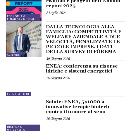
risultati e progetti nell’Annual
report 2025
2 Luglio 2026
ECONOMIA &
FINANZA - MERCATI
DALLA TECNOLOGIA ALLA
FAMIGLIA: COMPETITIVITÀ E
WELFARE AZIENDALE A DUE
VELOCITÀ, PENALIZZATE LE
PICCOLE IMPRESE. I DATI
DELLA SURVEY DI FÒREMA
AZIENDE
30 Giugno 2026
ENEA: conferenza su risorse
idriche e sistemi energetici
26 Giugno 2026
EVENTI & FIERE
Salute: ENEA, 5×1000 a
innovative terapie biotech
contro il tumore al seno
16 Giugno 2026
RICERCA E
UNIVERSITÀ