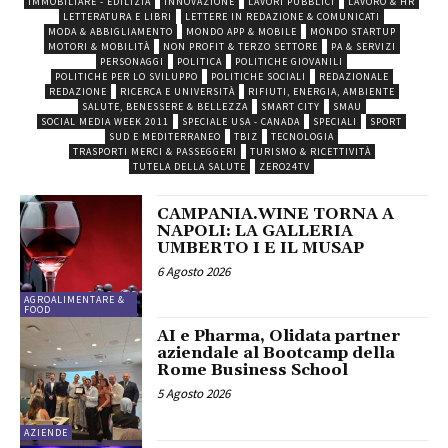
IMMOBILIARE - EDILIZIA
INNOVAZIONE
LAVORI PUBBLICI
LAVORO & HR
LETTERATURA E LIBRI
LETTERE IN REDAZIONE & COMUNICATI
MODA & ABBIGLIAMENTO
MONDO APP & MOBILE
MONDO STARTUP
MOTORI & MOBILITÀ
NON PROFIT & TERZO SETTORE
PA & SERVIZI
PERSONAGGI
POLITICA
POLITICHE GIOVANILI
POLITICHE PER LO SVILUPPO
POLITICHE SOCIALI
REDAZIONALE
REDAZIONE
RICERCA E UNIVERSITÀ
RIFIUTI, ENERGIA, AMBIENTE
SALUTE, BENESSERE & BELLEZZA
SMART CITY
SMAU
SOCIAL MEDIA WEEK 2011
SPECIALE USA - CANADA
SPECIALI
SPORT
SUD E MEDITERRANEO
TBIZ
TECNOLOGIA
TRASPORTI MERCI & PASSEGGERI
TURISMO & RICETTIVITÀ
TUTELA DELLA SALUTE
ZERO24TV
CAMPANIA.WINE TORNA A
NAPOLI: LA GALLERIA
UMBERTO I E IL MUSAP
6 Agosto 2026
AGROALIMENTARE &
FOOD
AI e Pharma, Olidata partner
aziendale al Bootcamp della
Rome Business School
5 Agosto 2026
AZIENDE