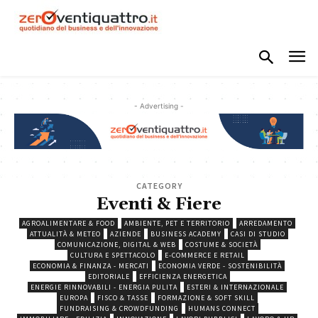
- Advertising -
CATEGORY
Eventi & Fiere
AGROALIMENTARE & FOOD
AMBIENTE, PET E TERRITORIO
ARREDAMENTO
ATTUALITÀ & METEO
AZIENDE
BUSINESS ACADEMY
CASI DI STUDIO
COMUNICAZIONE, DIGITAL & WEB
COSTUME & SOCIETÀ
CULTURA E SPETTACOLO
E-COMMERCE E RETAIL
ECONOMIA & FINANZA - MERCATI
ECONOMIA VERDE - SOSTENIBILITÀ
EDITORIALE
EFFICIENZA ENERGETICA
ENERGIE RINNOVABILI - ENERGIA PULITA
ESTERI & INTERNAZIONALE
EUROPA
FISCO & TASSE
FORMAZIONE & SOFT SKILL
FUNDRAISING & CROWDFUNDING
HUMANS CONNECT