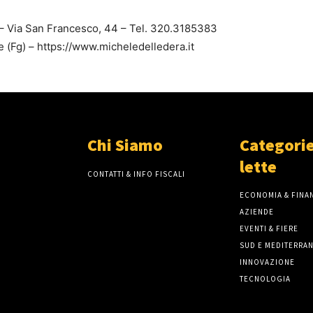
 – Via San Francesco, 44 – Tel. 320.3185383
(Fg) – https://www.micheledelledera.it
Chi Siamo
Categorie
lette
CONTATTI & INFO FISCALI
ECONOMIA & FINAN
AZIENDE
EVENTI & FIERE
SUD E MEDITERRA
INNOVAZIONE
TECNOLOGIA