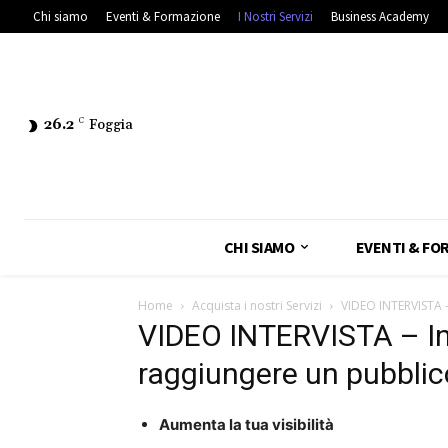
Chi siamo
Eventi & Formazione
I Nostri Servizi
Business Academy
26.2
C
Foggia
CHI SIAMO
EVENTI & FO
Home
Acquista i nostri Servizi
VIDEO INTERVISTA –
VIDEO INTERVISTA – Int
raggiungere un pubblic
Aumenta la tua visibilità