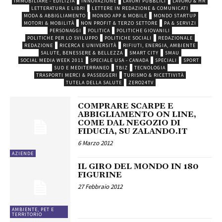
IMMOBILIARE - EDILIZIA
INNOVAZIONE
LAVORI PUBBLICI
LAVORO & HR
LETTERATURA E LIBRI
LETTERE IN REDAZIONE & COMUNICATI
MODA & ABBIGLIAMENTO
MONDO APP & MOBILE
MONDO STARTUP
MOTORI & MOBILITÀ
NON PROFIT & TERZO SETTORE
PA & SERVIZI
PERSONAGGI
POLITICA
POLITICHE GIOVANILI
POLITICHE PER LO SVILUPPO
POLITICHE SOCIALI
REDAZIONALE
REDAZIONE
RICERCA E UNIVERSITÀ
RIFIUTI, ENERGIA, AMBIENTE
SALUTE, BENESSERE & BELLEZZA
SMART CITY
SMAU
SOCIAL MEDIA WEEK 2011
SPECIALE USA - CANADA
SPECIALI
SPORT
SUD E MEDITERRANEO
TBIZ
TECNOLOGIA
TRASPORTI MERCI & PASSEGGERI
TURISMO & RICETTIVITÀ
TUTELA DELLA SALUTE
ZERO24TV
COMPRARE SCARPE E
ABBIGLIAMENTO ON LINE,
COME DAL NEGOZIO DI
FIDUCIA, SU ZALANDO.IT
6 Marzo 2012
AZIENDE
IL GIRO DEL MONDO IN 180
FIGURINE
27 Febbraio 2012
AMBIENTE, PET E
TERRITORIO