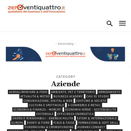
- Advertising -
CATEGORY
Aziende
AGROALIMENTARE & FOOD
AMBIENTE, PET E TERRITORIO
ARREDAMENTO
ATTUALITÀ & METEO
BUSINESS ACADEMY
CASI DI STUDIO
COMUNICAZIONE, DIGITAL & WEB
COSTUME & SOCIETÀ
CULTURA E SPETTACOLO
E-COMMERCE E RETAIL
ECONOMIA & FINANZA - MERCATI
ECONOMIA VERDE - SOSTENIBILITÀ
EDITORIALE
EFFICIENZA ENERGETICA
ENERGIE RINNOVABILI - ENERGIA PULITA
ESTERI & INTERNAZIONALE
EUROPA
EVENTI & FIERE
FISCO & TASSE
FORMAZIONE & SOFT SKILL
FUNDRAISING & CROWDFUNDING
HUMANS CONNECT