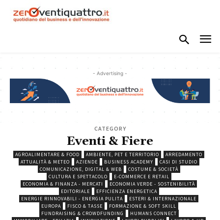
- Advertising -
CATEGORY
Eventi & Fiere
AGROALIMENTARE & FOOD
AMBIENTE, PET E TERRITORIO
ARREDAMENTO
ATTUALITÀ & METEO
AZIENDE
BUSINESS ACADEMY
CASI DI STUDIO
COMUNICAZIONE, DIGITAL & WEB
COSTUME & SOCIETÀ
CULTURA E SPETTACOLO
E-COMMERCE E RETAIL
ECONOMIA & FINANZA - MERCATI
ECONOMIA VERDE - SOSTENIBILITÀ
EDITORIALE
EFFICIENZA ENERGETICA
ENERGIE RINNOVABILI - ENERGIA PULITA
ESTERI & INTERNAZIONALE
EUROPA
FISCO & TASSE
FORMAZIONE & SOFT SKILL
FUNDRAISING & CROWDFUNDING
HUMANS CONNECT