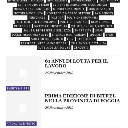
IMMOBILIARE - EDILIZIA
INNOVAZIONE
LAVORI PUBBLICI
LAVORO & HR
LETTERATURA E LIBRI
LETTERE IN REDAZIONE & COMUNICATI
MODA & ABBIGLIAMENTO
MONDO APP & MOBILE
MONDO STARTUP
MOTORI & MOBILITÀ
NON PROFIT & TERZO SETTORE
PA & SERVIZI
PERSONAGGI
POLITICA
POLITICHE GIOVANILI
POLITICHE PER LO SVILUPPO
POLITICHE SOCIALI
REDAZIONALE
REDAZIONE
RICERCA E UNIVERSITÀ
RIFIUTI, ENERGIA, AMBIENTE
SALUTE, BENESSERE & BELLEZZA
SMART CITY
SMAU
SOCIAL MEDIA WEEK 2011
SPECIALE USA - CANADA
SPECIALI
SPORT
SUD E MEDITERRANEO
TBIZ
TECNOLOGIA
TRASPORTI MERCI & PASSEGGERI
TURISMO & RICETTIVITÀ
TUTELA DELLA SALUTE
ZERO24TV
61 ANNI DI LOTTA PER IL
LAVORO
26 Novembre 2010
EVENTI & FIERE
PRIMA EDIZIONE DI BITREL
NELLA PROVINCIA DI FOGGIA
25 Novembre 2010
ATTUALITÀ & METEO