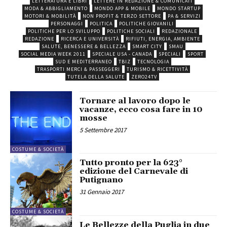
LETTERATURA E LIBRI
LETTERE IN REDAZIONE & COMUNICATI
MODA & ABBIGLIAMENTO
MONDO APP & MOBILE
MONDO STARTUP
MOTORI & MOBILITÀ
NON PROFIT & TERZO SETTORE
PA & SERVIZI
PERSONAGGI
POLITICA
POLITICHE GIOVANILI
POLITICHE PER LO SVILUPPO
POLITICHE SOCIALI
REDAZIONALE
REDAZIONE
RICERCA E UNIVERSITÀ
RIFIUTI, ENERGIA, AMBIENTE
SALUTE, BENESSERE & BELLEZZA
SMART CITY
SMAU
SOCIAL MEDIA WEEK 2011
SPECIALE USA - CANADA
SPECIALI
SPORT
SUD E MEDITERRANEO
TBIZ
TECNOLOGIA
TRASPORTI MERCI & PASSEGGERI
TURISMO & RICETTIVITÀ
TUTELA DELLA SALUTE
ZERO24TV
Tornare al lavoro dopo le
vacanze, ecco cosa fare in 10
mosse
5 Settembre 2017
COSTUME & SOCIETÀ
Tutto pronto per la 623°
edizione del Carnevale di
Putignano
31 Gennaio 2017
COSTUME & SOCIETÀ
Le Bellezze della Puglia in due