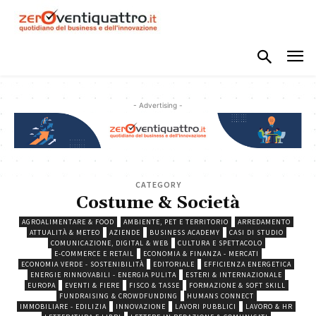
- Advertising -
CATEGORY
Costume & Società
AGROALIMENTARE & FOOD
AMBIENTE, PET E TERRITORIO
ARREDAMENTO
ATTUALITÀ & METEO
AZIENDE
BUSINESS ACADEMY
CASI DI STUDIO
COMUNICAZIONE, DIGITAL & WEB
CULTURA E SPETTACOLO
E-COMMERCE E RETAIL
ECONOMIA & FINANZA - MERCATI
ECONOMIA VERDE - SOSTENIBILITÀ
EDITORIALE
EFFICIENZA ENERGETICA
ENERGIE RINNOVABILI - ENERGIA PULITA
ESTERI & INTERNAZIONALE
EUROPA
EVENTI & FIERE
FISCO & TASSE
FORMAZIONE & SOFT SKILL
FUNDRAISING & CROWDFUNDING
HUMANS CONNECT
IMMOBILIARE - EDILIZIA
INNOVAZIONE
LAVORI PUBBLICI
LAVORO & HR