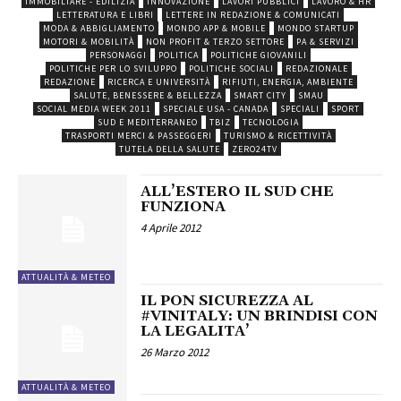
IMMOBILIARE - EDILIZIA
INNOVAZIONE
LAVORI PUBBLICI
LAVORO & HR
LETTERATURA E LIBRI
LETTERE IN REDAZIONE & COMUNICATI
MODA & ABBIGLIAMENTO
MONDO APP & MOBILE
MONDO STARTUP
MOTORI & MOBILITÀ
NON PROFIT & TERZO SETTORE
PA & SERVIZI
PERSONAGGI
POLITICA
POLITICHE GIOVANILI
POLITICHE PER LO SVILUPPO
POLITICHE SOCIALI
REDAZIONALE
REDAZIONE
RICERCA E UNIVERSITÀ
RIFIUTI, ENERGIA, AMBIENTE
SALUTE, BENESSERE & BELLEZZA
SMART CITY
SMAU
SOCIAL MEDIA WEEK 2011
SPECIALE USA - CANADA
SPECIALI
SPORT
SUD E MEDITERRANEO
TBIZ
TECNOLOGIA
TRASPORTI MERCI & PASSEGGERI
TURISMO & RICETTIVITÀ
TUTELA DELLA SALUTE
ZERO24TV
ALL’ESTERO IL SUD CHE
FUNZIONA
4 Aprile 2012
ATTUALITÀ & METEO
IL PON SICUREZZA AL
#VINITALY: UN BRINDISI CON
LA LEGALITA’
26 Marzo 2012
ATTUALITÀ & METEO