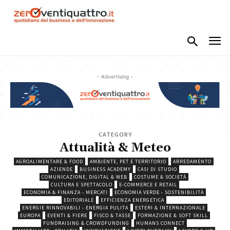
- Advertising -
CATEGORY
Attualità & Meteo
AGROALIMENTARE & FOOD
AMBIENTE, PET E TERRITORIO
ARREDAMENTO
AZIENDE
BUSINESS ACADEMY
CASI DI STUDIO
COMUNICAZIONE, DIGITAL & WEB
COSTUME & SOCIETÀ
CULTURA E SPETTACOLO
E-COMMERCE E RETAIL
ECONOMIA & FINANZA - MERCATI
ECONOMIA VERDE - SOSTENIBILITÀ
EDITORIALE
EFFICIENZA ENERGETICA
ENERGIE RINNOVABILI - ENERGIA PULITA
ESTERI & INTERNAZIONALE
EUROPA
EVENTI & FIERE
FISCO & TASSE
FORMAZIONE & SOFT SKILL
FUNDRAISING & CROWDFUNDING
HUMANS CONNECT