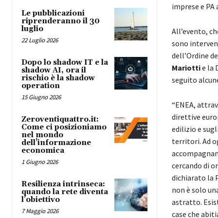
imprese e PA 
Le pubblicazioni
riprenderanno il 30
luglio
All’evento, ch
22 Luglio 2026
sono intervenu
dell’Ordine d
Dopo lo shadow IT e la
Mariotti
e la 
shadow AI, ora il
rischio è la shadow
seguito alcu
operation
15 Giugno 2026
“ENEA, attrave
direttive euro
Zeroventiquattro.it:
Come ci posizioniamo
edilizio e sug
nel mondo
territori. Ad 
dell’informazione
economica
accompagnamen
1 Giugno 2026
cercando di o
dichiarato la
Resilienza intrinseca:
non è solo un
quando la rete diventa
l’obiettivo
astratto. Esis
7 Maggio 2026
case che abiti