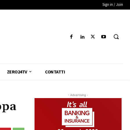
Sign in / Join
ZERO24TV
CONTATTI
- Advertising -
ppa