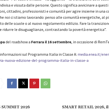
ivisa e vissuta dalle persone. Questo significa avvicinare a questi
i, cittadini, professionisti e comunità per agire insieme in una c
he noi ci stiamo lavorando: penso alle comunità energetiche, al pi
o delle scuole o al nuovo regolamento edilizio. Fare la transizio
e ridurre le disuguaglianze, contrastando la povertà energetica”.
ppa
del roadshow a
Ferrara il 16 settembre
, in occasione di RemT
informazioni sul Programma Italia in Classe A:
media.enea.it/ener
-via-nuova-edizione-del-programma-italia-in-classe-a
 SUMMIT 2026
SMART RETAIL 2026, il