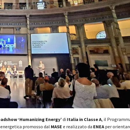
adshow ‘Humanizing Energy’
di
Italia in Classe A
, il Programm
za energetica promosso dal
MASE
e realizzato da
ENEA
per orientare