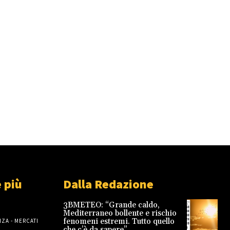
 più
Dalla Redazione
3BMETEO: “Grande caldo,
Mediterraneo bollente e rischio
fenomeni estremi. Tutto quello
ZA - MERCATI
che c’è da sapere”