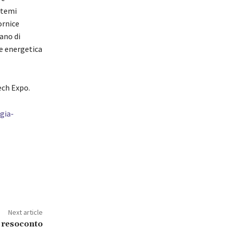
 temi
ornice
ano di
ne energetica
ech Expo.
gia-
Next article
 resoconto