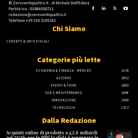
© Zeroventiquattro.it - di Michele Dell'Edera
Partita Iva - 03486300712
redazione@zeroventiquattro.it
Telefono +39 320 3185383
Chi Siamo
CONTATTI & INFO FISCALI
Categorie più lette
ECONOMIA & FINANZA - MERCATI
3139
AZIENDE
2802
EVENTI & FIERE
2680
SUD E MEDITERRANEO
1698
INNOVAZIONE
1499
TECNOLOGIA
1313
Dalla Redazione
Acquisti online di prodotto a 42,6 miliardi
nel 2026: per le PMI la sfida è governare le