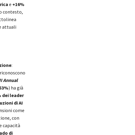
rica
e
+16%
to contesto,
ottolinea
 attuali
zione
:
e riconoscono
I Annual
53%
) ha già
 dei leader
zioni di AI
nsioni come
zione, con
e capacità
rado di