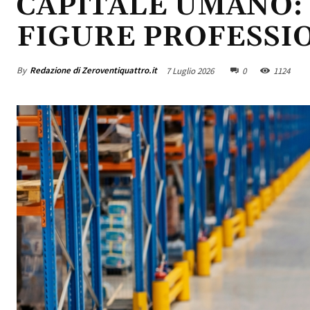
CAPITALE UMANO:
FIGURE PROFESSI
By
Redazione di Zeroventiquattro.it
7 Luglio 2026
0
1124