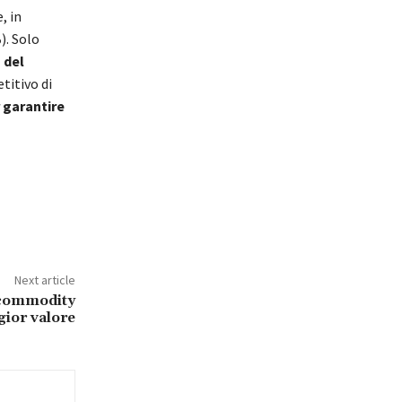
, in
%
). Solo
 del
titivo di
r garantire
Next article
e commodity
gior valore