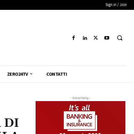
Sign in / Join
ZERO24TV
CONTATTI
- Advertising -
 DI