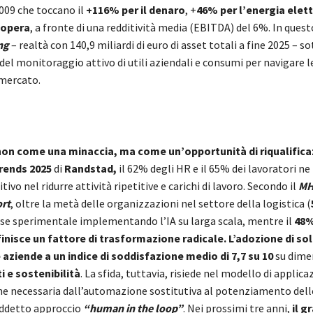
009 che toccano il
+116% per il denaro
, +
46% per l’energia elett
dopera
, a fronte di una redditività media (EBITDA) del 6%. In ques
ng
– realtà con 140,9 miliardi di euro di asset totali a fine 2025 – s
el monitoraggio attivo di utili aziendali e consumi per navigare le
 mercato.
non come una minaccia, ma come un’opportunità di riqualifica
rends 2025
di
Randstad,
il 62% degli HR e il 65% dei lavoratori n
tivo nel ridurre attività ripetitive e carichi di lavoro. Secondo il
MH
rt
, oltre la metà delle organizzazioni nel settore della logistica (
ase sperimentale implementando l’IA su larga scala, mentre il
48%
finisce un fattore di trasformazione radicale. L’adozione di solu
 aziende a un indice di soddisfazione medio di 7,7 su 10
su dime
i e sostenibilità
. La sfida, tuttavia, risiede nel modello di applica
ne necessaria dall’automazione sostitutiva al potenziamento dell
iddetto approccio
“human in the loop”
. Nei prossimi tre anni,
il g