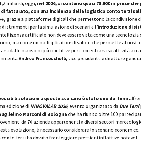
1,2 miliardi, oggi,
nel 2026, si contano quasi 78.000 imprese ch
i di fatturato, con una incidenza della logistica conto terzi sal
3%,
grazie a piattaforme digitali che permettono la condivisione di
 di strumenti per la simulazione di scenari e
l’introduzione di sis
intelligenza artificiale non deve essere vista come una tecnologia 
’uomo, ma come un moltiplicatore di valore che permette al nostro
arsi dalle mansioni più ripetitive per concentrarsi su attività a m
commenta
Andrea Franceschelli
, vice presidente e direttore genera
 possibili soluzioni a questo scenario è stato uno dei temi
affro
ima edizione di
INNOVALAB 2026
, evento organizzato da
Due Torri
Guglielmo Marconi di Bologna
che ha riunito oltre 100 partecipa
ovenienti da 70 aziende appartenenti a diversi settori merceologic
esta evoluzione, è necessario considerare lo scenario economico. 
a conto terzi ha dovuto fronteggiare pressioni inflattive notevoli,