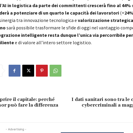
’AI in logistica da parte dei committenti crescerà fino al 44%
e
derà a potenziare di un quarto le capacità dei lavoratori
(+
24
 sinergia tra innovazione tecnologica e
valorizzazione strategica
ano
sarà possibile trasformare le sfide di oggi nel vantaggio compe
egrazione intelligente resta dunque l’unica via percorribile pe
iliente
e di valore all’intero settore logistico.
rire il capitale: perché
I dati sanitari sono tra l
or può fare la differenza
cybercriminali a mag
- Advertising -