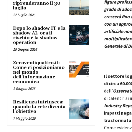
figure profess
riprenderanno il 30
luglio
grado di adozi
22 Luglio 2026
crescerà fino 
con un approc
Dopo lo shadow IT e la
artificiale n
shadow AI, ora il
rischio è la shadow
moltiplicator
operation
Generale di D
15 Giugno 2026
Zeroventiquattro.it:
Come ci posizioniamo
nel mondo
Il settore lo
dell’informazione
economica
di circa 60.0
1 Giugno 2026
dell’
Osservato
di talenti” si
Resilienza intrinseca:
Industry Repo
quando la rete diventa
l’obiettivo
impatti nega
7 Maggio 2026
trasformata d
Come evidenzi