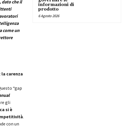
governare le
 dato che il
informazioni di
ttenti
prodotto
avoratori
6 Agosto 2026
telligenza
ma come un
rettore
:
la carenza
Questo “gap
nnual
re gli
ca si è
mpetitività
.
nde con un