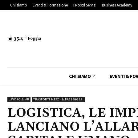
Chi siamo
Eventi & Formazione
I Nostri Servizi
Business Academy
35.4
C
Foggia
CHI SIAMO
EVENTI & FO
LAVORO & HR
TRASPORTI MERCI & PASSEGGERI
LOGISTICA, LE IM
LANCIANO L’ALLA