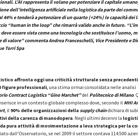
ionali. L’AI rappresenta il volano per potenziare il capitale umano,
one dell’intelligenza artificiale nella logistica da parte dei commi
al 44% e
tenderà a potenziare di un quarto (+24%) le capacità dei l
cio “human in the loop” che rimarrà valido anche in futuro. “L’in
on deve essere vista come una tecnologia che sostituisce l’uomo, 
e di valore” commenta Andrea Franceschelli, Vice Presidente e Di
ue Torri Spa
gistico affronta oggi una criticità strutturale senza precedenti
00 figure professionali
, una stima ormai consolidata nelle analisi
rio Contract Logistics “Gino Marchet”
del
Politecnico di Milano
. 
 inserisce in un contesto globale complesso dove, secondo il
MHI A
rt
, il
90% delle organizzazioni della
supply chain
dichiara di subi
tivi della carenza di manodopera
. Negli ultimi decenni la
logisti
a pura attività di movimentazione a leva strategica per la co
ato dall’Osservatorio, se nel 2009 il settore contava 114.500 azie