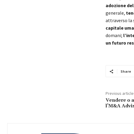
adozione dell
generale,
ten
attraverso la
capitale um
domani;
l’int
un futuro res
Share
Previous article
Vendere o ap
l’M&A Advis