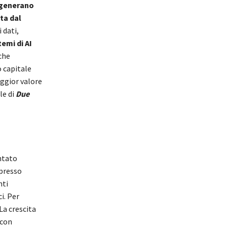
e generano
ita dal
 dati,
temi di AI
che
 capitale
aggior valore
le di
Due
ntato
presso
nti
i. Per
La crescita
 con