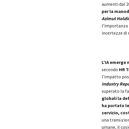
aumenti dal 2
per la mano
Azimut Holdi
l’importanza d
incertezze di
L’IA emerge 
secondo
HR T
l’impatto posi
Industry Repo
superato la f
globali la de
ha portato le
servizio, cost
una transizio
umane, il cos