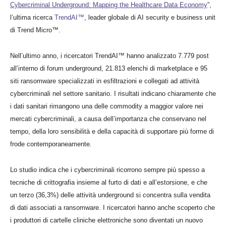
Cybercriminal Underground: Mapping the Healthcare Data Economy
”,
l’ultima ricerca
TrendAI™
, leader globale di AI security e business unit
di Trend Micro™.
Nell’ultimo anno, i ricercatori TrendAI™ hanno analizzato 7.779 post
all’interno di forum underground, 21.813 elenchi di marketplace e 95
siti ransomware specializzati in esfiltrazioni e collegati ad attività
cybercriminali nel settore sanitario. I risultati indicano chiaramente che
i dati sanitari rimangono una delle commodity a maggior valore nei
mercati cybercriminali, a causa dell’importanza che conservano nel
tempo, della loro sensibilità e della capacità di supportare più forme di
frode contemporaneamente.
Lo studio indica che i cybercriminali
ricorrono sempre più spesso a
tecniche di crittografia insieme al furto di dati e all’estorsione,
e che
un terzo (36,3%) delle attività underground si concentra sulla vendita
di dati associati a ransomware. I ricercatori hanno anche scoperto che
i produttori di cartelle cliniche elettroniche sono diventati un nuovo