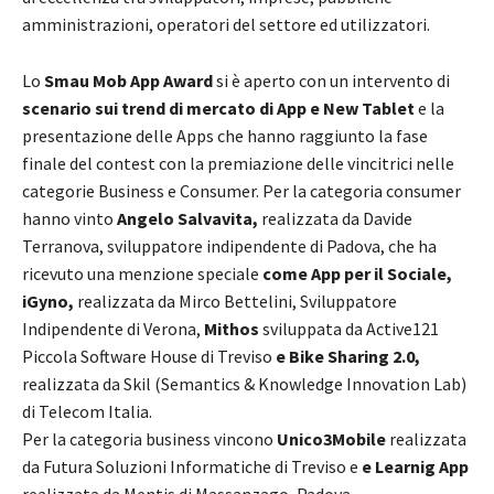
amministrazioni, operatori del settore ed utilizzatori.
Lo
Smau Mob App Award
si è aperto con un intervento di
scenario sui trend di mercato di App e New Tablet
e la
presentazione delle Apps che hanno raggiunto la fase
finale del contest con la premiazione delle vincitrici nelle
categorie Business e Consumer. Per la categoria consumer
hanno vinto
Angelo Salvavita,
realizzata da Davide
Terranova, sviluppatore indipendente di Padova, che ha
ricevuto una menzione speciale
come App per il Sociale,
iGyno,
realizzata da Mirco Bettelini, Sviluppatore
Indipendente di Verona,
Mithos
sviluppata da Active121
Piccola Software House di Treviso
e Bike Sharing 2.0,
realizzata da Skil (Semantics & Knowledge Innovation Lab)
di Telecom Italia.
Per la categoria business vincono
Unico3Mobile
realizzata
da Futura Soluzioni Informatiche di Treviso e
e Learnig App
realizzata da Mentis di Massanzago, Padova.