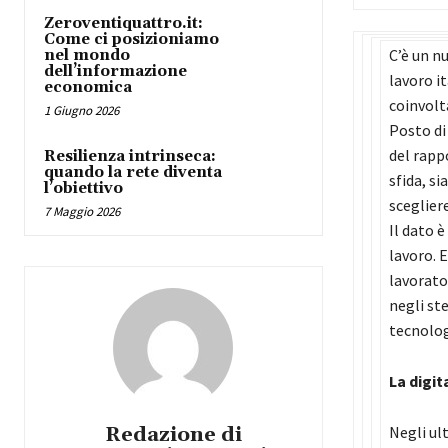
Zeroventiquattro.it:
Come ci posizioniamo
C’è un n
nel mondo
dell’informazione
lavoro i
economica
coinvolt
1 Giugno 2026
Posto di 
del rapp
Resilienza intrinseca:
quando la rete diventa
sfida, s
l’obiettivo
sceglier
7 Maggio 2026
Il dato è
lavoro. 
lavorator
negli ste
tecnolog
La digi
Redazione di
Negli ul