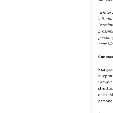
“Il futur
introdot
Bertolott
prossimi
persone,
bene HR 
Conosce
È su que
integrat
l’ammini
struttur
obiettiv
persone 