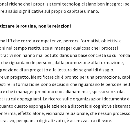
onal ritiene che i propri sistemi tecnologici siano ben integrati pe
re analisi significative sul proprio capitale umano.
zzare le routine, non le relazioni
ma HR che correla competenze, percorsi formativi, obiettivi e
oni nel tempo restituisce ai manager qualcosa che i processi
rativi non hanno mai potuto dare: una base concreta su cui fonda
i che riguardano le persone, dalla promozione alla formazione,
gnazione di un progetto alla lettura dei segnali di disagio.
e un progetto, identificare chi è pronto per una promozione, capi
estire in formazione: sono decisioni che riguardano le persone nel
a e che i manager prendono quotidianamente, spesso senza dati
ati su cui appoggiarsi. La ricerca sulle organizzazioni documenta d
quanto questo esponga le aziende a distorsioni cognitive sistemat
conferma, effetto alone, vicinanza relazionale, che nessun process
rativo, per quanto digitalizzato, è attrezzato a rilevare.