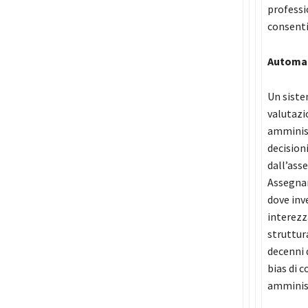
professi
consenti
Automati
Un siste
valutazi
amminist
decision
dall’asse
Assegnar
dove inv
interezz
struttur
decenni 
bias di 
amminist