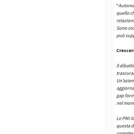
“
Automat
quello c
relazion
Sono cos
può supp
Crescere
Il dibatt
trascuran
Un’azien
aggiorna
gap form
nel mom
Le PMI it
questa di
compless