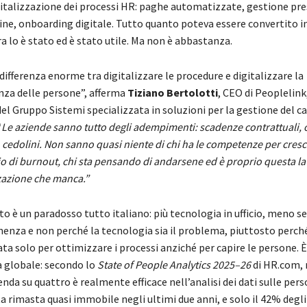
gitalizzazione dei processi HR: paghe automatizzate, gestione pr
line, onboarding digitale. Tutto quanto poteva essere convertito i
a lo è stato ed è stato utile. Ma non è abbastanza.
 differenza enorme tra digitalizzare le procedure e digitalizzare la
za delle persone”, afferma
Tiziano Bertolotti
, CEO di Peoplelink
del Gruppo Sistemi specializzata in soluzioni per la gestione del c
“
Le aziende sanno tutto degli adempimenti: scadenze contrattuali, 
, cedolini. Non sanno quasi niente di chi ha le competenze per cresc
hio di burnout, chi sta pensando di andarsene ed è proprio questa la
zzazione che manca.”
ato è un paradosso tutto italiano: più tecnologia in ufficio, meno s
enza e non perché la tecnologia sia il problema, piuttosto perch
ata solo per ottimizzare i processi anziché per capire le persone. 
 globale: secondo lo
State of People Analytics 2025–26
di HR.com,
enda su quattro è realmente efficace nell’analisi dei dati sulle pers
a rimasta quasi immobile negli ultimi due anni, e solo il 42% degl