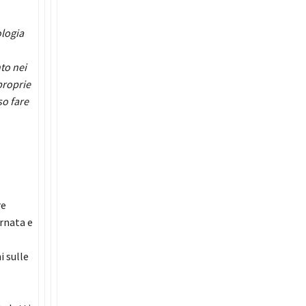
ologia
to nei
proprie
so fare
re
rnata e
i sulle