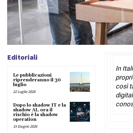
Editoriali
In Ita
Le pubblicazioni
propri
riprenderanno il 30
luglio
così t
22 Luglio 2026
digita
conos
Dopo lo shadow IT e la
shadow AI, ora il
rischio è la shadow
operation
15 Giugno 2026