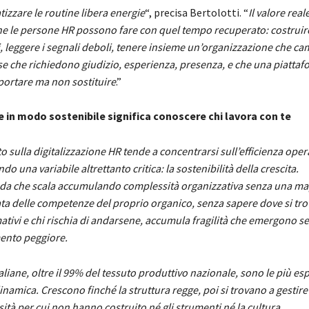
izzare le routine libera energie
“, precisa Bertolotti. “
Il valore reale
he le persone HR possono fare con quel tempo recuperato: costruir
i, leggere i segnali deboli, tenere insieme un’organizzazione che ca
e che richiedono giudizio, esperienza, presenza, e che una piatta
ortare ma non sostituire
.”
 in modo sostenibile significa conoscere chi lavora con te
ito sulla digitalizzazione HR tende a concentrarsi sull’efficienza oper
do una variabile altrettanto critica: la sostenibilità della crescita.
da che scala accumulando complessità organizzativa senza una m
ta delle competenze del proprio organico, senza sapere dove si tro
ativi e chi rischia di andarsene, accumula fragilità che emergono 
ento peggiore.
aliane, oltre il 99% del tessuto produttivo nazionale, sono le più es
namica. Crescono finché la struttura regge, poi si trovano a gestir
ità per cui non hanno costruito né gli strumenti né la cultura.