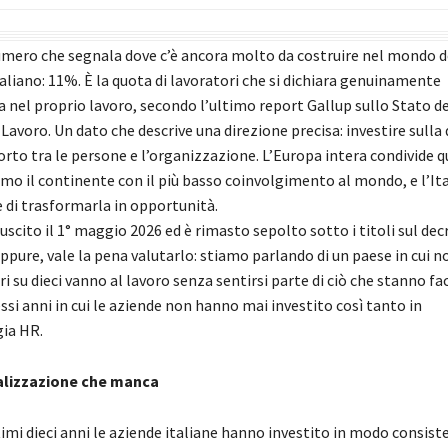
umero che segnala dove c’è ancora molto da costruire nel mondo d
taliano: 11%. È la quota di lavoratori che si dichiara genuinamente
a nel proprio lavoro, secondo l’ultimo report Gallup sullo Stato de
Lavoro. Un dato che descrive una direzione precisa: investire sulla 
orto tra le persone e l’organizzazione. L’Europa intera condivide 
iamo il continente con il più basso coinvolgimento al mondo, e l’It
e di trasformarla in opportunità.
 uscito il 1° maggio 2026 ed è rimasto sepolto sotto i titoli sul dec
Eppure, vale la pena valutarlo: stiamo parlando di un paese in cui n
i su dieci vanno al lavoro senza sentirsi parte di ciò che stanno f
ssi anni in cui le aziende non hanno mai investito così tanto in
ia HR.
talizzazione che manca
timi dieci anni le aziende italiane hanno investito in modo consist