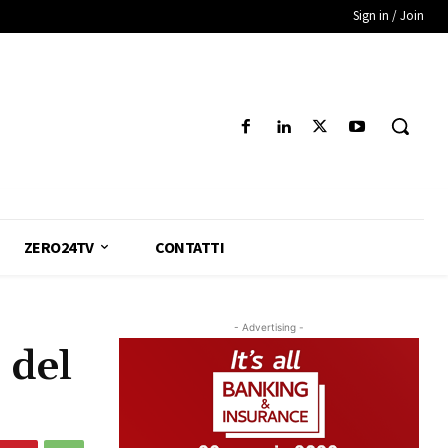
Sign in / Join
ZERO24TV
CONTATTI
- Advertising -
 del