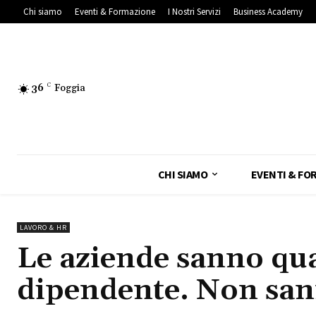
Chi siamo
Eventi & Formazione
I Nostri Servizi
Business Academy
36
C
Foggia
CHI SIAMO
EVENTI & FO
LAVORO & HR
Le aziende sanno qua
dipendente. Non sann