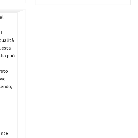
el
l
qualità
questa
alia può
reto
ove
acendo;
ente