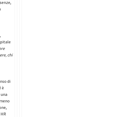
esenze,
n
,
apitale
ore
ere, chi
enso di
é è
È una
 meno
one,
i HR