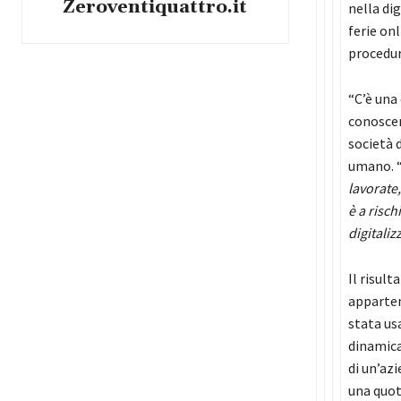
Zeroventiquattro.it
nella di
ferie on
procedur
“C’è una
conoscen
società 
umano. 
lavorate
è a risc
digitali
Il risult
apparten
stata us
dinamica
di un’azi
una quot