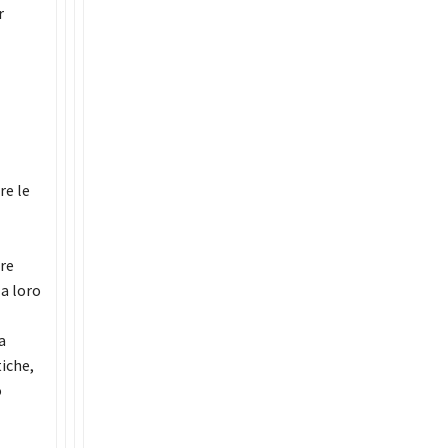
r
re le
re
la loro
a
iche,
o