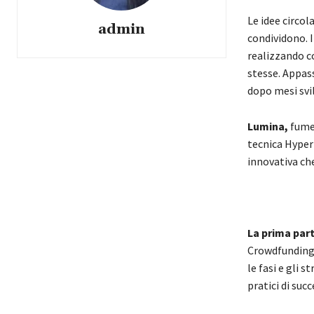
Le idee circol
admin
condividono. 
realizzando 
stesse. Appass
dopo mesi svi
Lumina,
fumet
tecnica Hyper
innovativa ch
La prima par
Crowdfunding
le fasi e gli 
pratici di succ