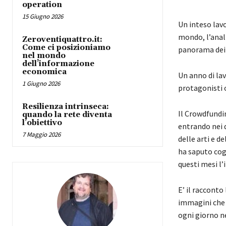
operation
15 Giugno 2026
Un inteso lavo
mondo, l’anali
Zeroventiquattro.it:
Come ci posizioniamo
panorama dei 
nel mondo
dell’informazione
economica
Un anno di la
1 Giugno 2026
protagonisti o
Resilienza intrinseca:
Il Crowdfundi
quando la rete diventa
l’obiettivo
entrando nei d
7 Maggio 2026
delle arti e de
ha saputo cogl
questi mesi l’
E’ il racconto
immagini che 
ogni giorno n