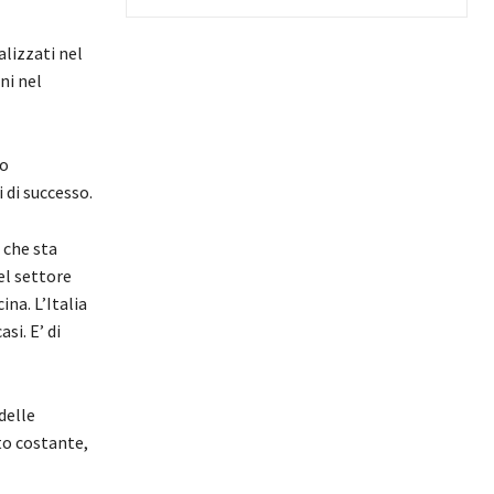
alizzati nel
ni nel
to
 di successo.
 che sta
el settore
ina. L’Italia
si. E’ di
delle
to costante,