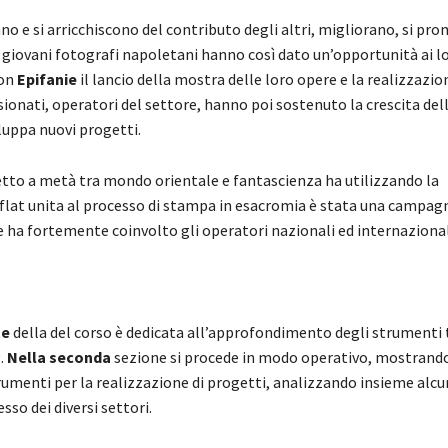
ano e si arricchiscono del contributo degli altri, migliorano, si pr
I giovani fotografi napoletani hanno così dato un’opportunità ai l
con
Epifanie
il lancio della mostra delle loro opere e la realizzazio
ionati, operatori del settore, hanno poi sostenuto la crescita dell
luppa nuovi progetti.
to a metà tra mondo orientale e fantascienza ha utilizzando la
flat unita al processo di stampa in esacromia è stata una campag
e ha fortemente coinvolto gli operatori nazionali ed internazional
te
della del corso è dedicata all’approfondimento degli strumenti t
.
Nella seconda
sezione si procede in modo operativo, mostrando
strumenti per la realizzazione di progetti, analizzando insieme alcun
esso dei diversi settori.