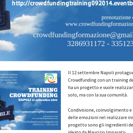
Il 12 settembre Napoli protagon
Crowdfunding con un training de
ha un progetto e vuole realizzar
solo, ma con la sua comunità.
Condivisione, coinvolgimento e 
delle emozioni nel realizzare i
progetto sono gli ingredienti de
ideato da Maurizio Imparato.