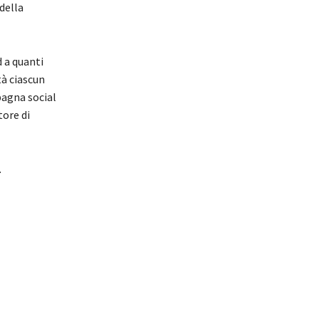
della
d a quanti
tà ciascun
pagna social
tore di
.