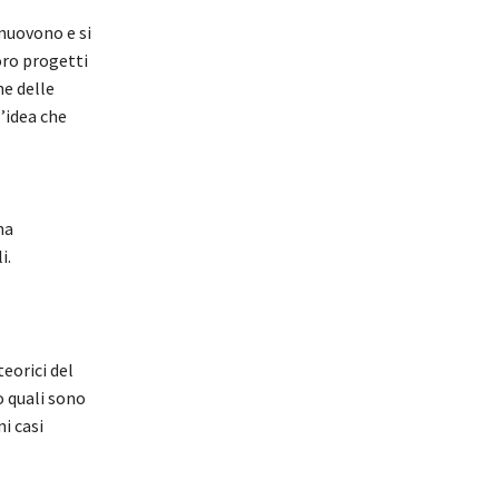
omuovono e si
oro progetti
ne delle
’idea che
na
i.
eorici del
 quali sono
i casi