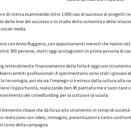
ro di ricerca esaminando oltre 1.000 casi di successo di progetti re
si delle leve del successo e lo studio della comunità e delle relazio
social media.
voro con Anna Ruggiero, con appuntamenti mensili che hanno vis
ltre 300 persone, molti oggi protagonisti in prima persona di casi
ng letteralmente finanziamento della folla è oggi uno strumento
iversi ambiti professionali. A sperimentarlo sono stati i giovani d
lla tecnologia, poi via via l’impiego si è esteso dalla cultura alla cuc
iere l’opportunità, realizzando ben 45 piattaforme e tanti tanti ca
inserimento del crowdfunding per la cultura e la scuola.
 l’elemento chiave che dà forza allo strumento in tempi di società 
si realizzano con video, immagini, presentazioni e tanto confron
el corso della campagna.