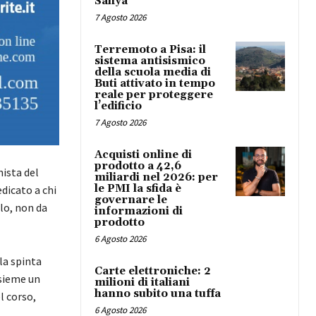
Safiya
7 Agosto 2026
Terremoto a Pisa: il
sistema antisismico
della scuola media di
Buti attivato in tempo
reale per proteggere
l’edificio
7 Agosto 2026
Acquisti online di
prodotto a 42,6
ista del
miliardi nel 2026: per
le PMI la sfida è
dicato a chi
governare le
lo, non da
informazioni di
prodotto
6 Agosto 2026
la spinta
Carte elettroniche: 2
nsieme un
milioni di italiani
hanno subito una tuffa
l corso,
6 Agosto 2026