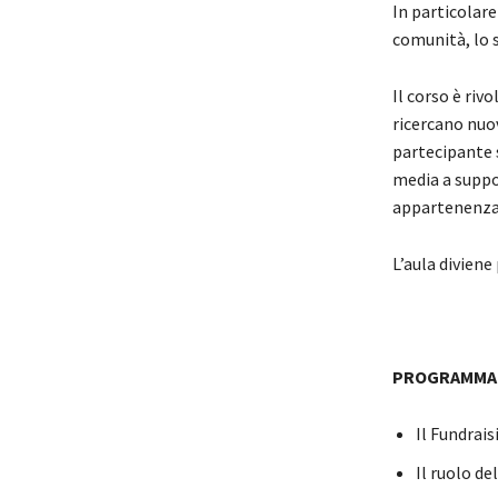
In particolare
comunità, lo s
Il corso è riv
ricercano nuov
partecipante 
media a suppo
appartenenza 
L’aula diviene
PROGRAMMA
Il Fundrais
Il ruolo de