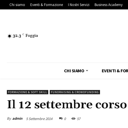
Chi siamo
Eventi & Formazione
I Nostri Servizi
Business Academy
32.3
C
Foggia
CHI SIAMO
EVENTI & FO
FORMAZIONE & SOFT SKILL
FUNDRAISING & CROWDFUNDING
Il 12 settembre cors
By
admin
5 Settembre 2014
0
57