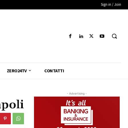
Sign in / Join
ZERO24TV
CONTATTI
- Advertising -
apoli