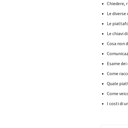
Chiedere, r
Le diverse
Le piattaf
Le chiavi d
Cosa non d
Comunicazio
Esame dei c
Come raccon
Quale piat
Come veico
I costi di