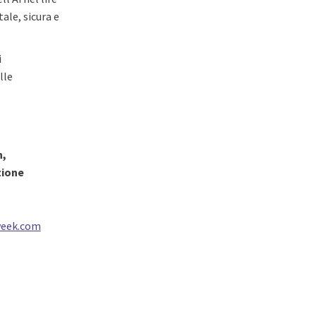
tale,
sicura e
i
lle
n,
zione
week.com