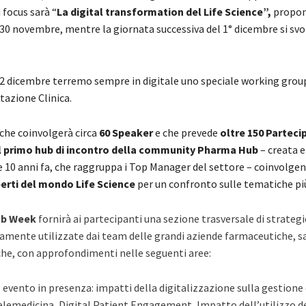
i focus sarà “
La digital transformation del Life Science”,
propon
 30 novembre, mentre la giornata successiva del 1° dicembre si svo
l 2 dicembre terremo sempre in digitale uno speciale working grou
tazione Clinica.
 che coinvolgerà circa
60 Speaker
e che prevede
oltre 150 Parteci
il primo hub di incontro della community Pharma Hub
– creata e
e 10 anni fa, che raggruppa i Top Manager del settore – coinvolgen
erti del mondo Life Science
per un confronto sulle tematiche più
b Week
fornirà ai partecipanti una sezione trasversale di strategi
amente utilizzate dai team delle grandi aziende farmaceutiche, sa
he, con approfondimenti nelle seguenti aree:
evento in presenza: impatti della digitalizzazione sulla gestione d
Telemedicina,
Digital Patient Engagement
, Impatto dell’utilizzo de