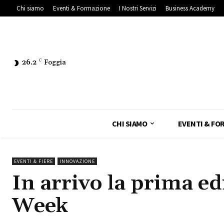
Chi siamo
Eventi & Formazione
I Nostri Servizi
Business Academy
26.2
C
Foggia
CHI SIAMO
EVENTI & FO
EVENTI & FIERE
INNOVAZIONE
In arrivo la prima e
Week