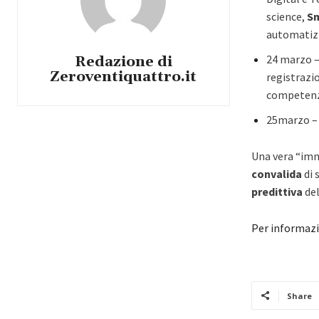
science,
Sm
automatiz
24 marzo –
Redazione di
Zeroventiquattro.it
registrazio
competenze
25marzo – 
Una vera “im
convalida
di 
predittiva
del
Per informaz
Share