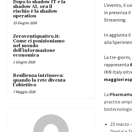
Dopo lo shadow IT e la
L’evento, il cu
shadow AI, ora il
rischio è la shadow
in presenza il
operation
Streaming.
15 Giugno 2026
In aggiunta i
Zeroventiquattro.it:
Come ci posizioniamo
alla Sperimen
nel mondo
dell’informazione
economica
La tre-giorni,
1 Giugno 2026
rappresenta
IKN Italy oltr
Resilienza intrinseca:
maggiori esp
quando la rete diventa
l’obiettivo
7 Maggio 2026
La
PharmaHu
practice ampi
biotecnologic
23 marzo – 
Digital e 