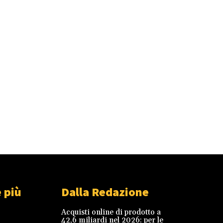
 più
Dalla Redazione
Acquisti online di prodotto a
42,6 miliardi nel 2026: per le