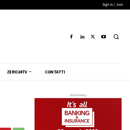
Sign in / Join
ZERO24TV
CONTATTI
- Advertising -