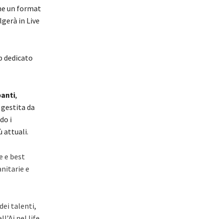
e un format
lgerà in Live
p dedicato
panti
,
 gestita da
do i
 attuali.
e e best
nitarie e
ei talenti,
ll’Ai nel life