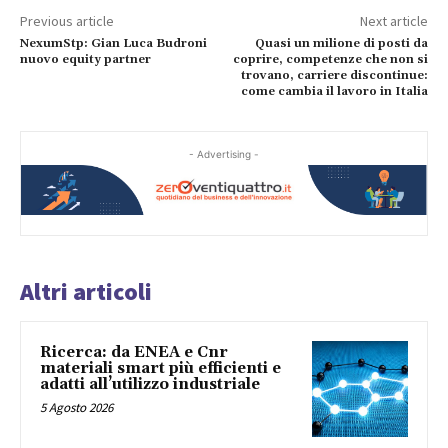
Previous article
Next article
NexumStp: Gian Luca Budroni
Quasi un milione di posti da
nuovo equity partner
coprire, competenze che non si
trovano, carriere discontinue:
come cambia il lavoro in Italia
- Advertising -
Altri articoli
Ricerca: da ENEA e Cnr
materiali smart più efficienti e
adatti all’utilizzo industriale
5 Agosto 2026