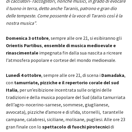
di cacciatori- raccoglitori, nonché musici, in grado di evocare
il tuono in terra, detto anche Taranis, patrono e gran dio
delle tempeste. Come possente è la voce di Taranis così è la
nostra musica”
.
Domenica 3 ottobre
, sempre alle ore 21, si esibiranno gli
Orientis Partibus
,
ensemble di musica medioevale e
rinascimentale
impegnata fin dalla sua nascita a ricreare
l’atmosfera popolare e cortese del mondo medioevale.
Lunedì 4 ottobre
, sempre alle ore 21, di scena i
Damadaka
,
con
tamurriate, pizziche e il repertorio corale del sud
Italia
, per un’esibizione incentrata sulle origini delle
tradizioni e della musica popolare del Sud (dalla tamurriata
dell’agro-nocerino-sarnese, sommese, giuglianese,
avvocata), pizziche d’amore e di sfida, stornelli, tarantelle
campane, calabresi, siciliane, molisane, pugliesi. Alle ore 23
gran finale con lo
spettacolo di fuochi pirotecnici
di