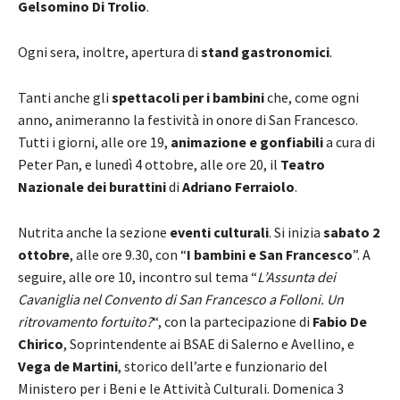
Gelsomino Di Trolio
.
Ogni sera, inoltre, apertura di
stand gastronomici
.
Tanti anche gli
spettacoli per i bambini
che, come ogni
anno, animeranno la festività in onore di San Francesco.
Tutti i giorni, alle ore 19,
animazione e gonfiabili
a cura di
Peter Pan, e lunedì 4 ottobre, alle ore 20, il
Teatro
Nazionale dei burattini
di
Adriano Ferraiolo
.
Nutrita anche la sezione
eventi culturali
. Si inizia
sabato 2
ottobre
, alle ore 9.30, con “
I bambini e San Francesco
”. A
seguire, alle ore 10, incontro sul tema “
L’Assunta dei
Cavaniglia nel Convento di San Francesco a Folloni. Un
ritrovamento fortuito?
“, con la partecipazione di
Fabio De
Chirico
, Soprintendente ai BSAE di Salerno e Avellino, e
Vega de Martini
, storico dell’arte e funzionario del
Ministero per i Beni e le Attività Culturali. Domenica 3