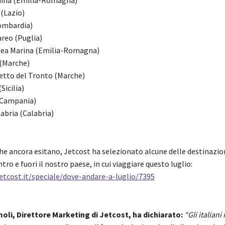
 (Lazio)
Lombardia)
areo (Puglia)
Igea Marina (Emilia-Romagna)
 (Marche)
etto del Tronto (Marche)
Sicilia)
(Campania)
abria (Calabria)
he ancora esitano, Jetcost ha selezionato alcune delle destinazion
ntro e fuori il nostro paese, in cui viaggiare questo luglio:
etcost.it/speciale/dove-andare-a-luglio/7395
oli, Direttore Marketing di Jetcost, ha dichiarato:
“
Gli italian