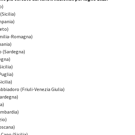
o)
Sicilia)
mpania)
neto)
Emilia-Romagna)
pania)
o (Sardegna)
egna)
icilia)
Puglia)
icilia)
bbiadoro (Friuli-Venezia Giulia)
Sardegna)
a)
ombardia)
zio)
Toscana)
 Capo (Sicilia)