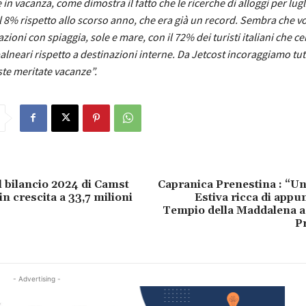
e in vacanza, come dimostra il fatto che le ricerche
di alloggi
per lug
8% rispetto allo scorso anno, che era già un record
.
Sembra che v
zioni con spiaggia, sole e mare, con il 72% dei turisti italiani che c
alneari rispetto a destinazioni interne.
Da Jetcost incoraggiamo tutti 
ste meritate vacanz
e”.
l bilancio 2024 di Camst
Capranica Prenestina : “U
 in crescita a 33,7 milioni
Estiva ricca di appu
Tempio della Maddalena a
P
- Advertising -