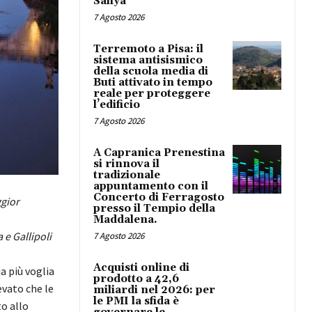
Safiya
7 Agosto 2026
Terremoto a Pisa: il
sistema antisismico
della scuola media di
Buti attivato in tempo
reale per proteggere
l’edificio
7 Agosto 2026
A Capranica Prenestina
si rinnova il
tradizionale
appuntamento con il
Concerto di Ferragosto
ggior
presso il Tempio della
Maddalena.
e Gallipoli
7 Agosto 2026
Acquisti online di
a più voglia
prodotto a 42,6
evato che le
miliardi nel 2026: per
le PMI la sfida è
o allo