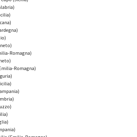
labria)
cilia)
scana)
Sardegna)
io)
eneto)
milia-Romagna)
eneto)
(Emilia-Romagna)
guria)
icilia)
Campania)
Umbria)
ruzzo)
ilia)
glia)
ampania)
ilia (Emilia-Romagna)