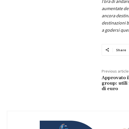
l’ora di andar
aumentate del 
ancora destina
destinazioni b
a godersi que
Share
Previous article
Approvato i
group: utili
di euro