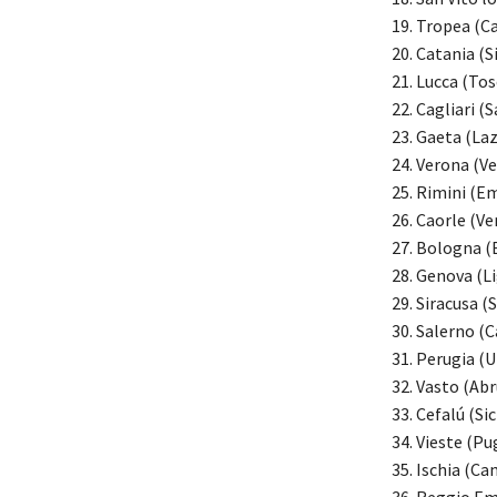
19. Tropea (Ca
20. Catania (Si
21. Lucca (To
22. Cagliari (
23. Gaeta (Laz
24. Verona (V
25. Rimini (E
26. Caorle (V
27. Bologna 
28. Genova (Li
29. Siracusa (S
30. Salerno (
31. Perugia (
32. Vasto (Ab
33. Cefalú (Sic
34. Vieste (Pu
35. Ischia (C
36. Reggio Em