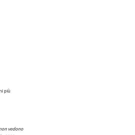
i più
i non vedono