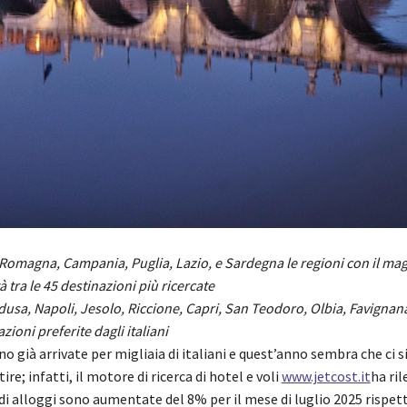
ia-Romagna, Campania,
Puglia,
Lazio, e Sardegna le regioni con il ma
à tra le 45 destinazioni più ricercate
sa, Napoli, Jesolo, Riccione, Capri, San Teodoro, Olbia, Favignana 
azioni preferite dagli italiani
o già arrivate per migliaia di italiani e quest’anno sembra che ci si
ire; infatti, il motore di ricerca di hotel e voli
www.jetcost.it
ha ril
i alloggi sono aumentate del 8% per il mese di luglio 2025 rispett