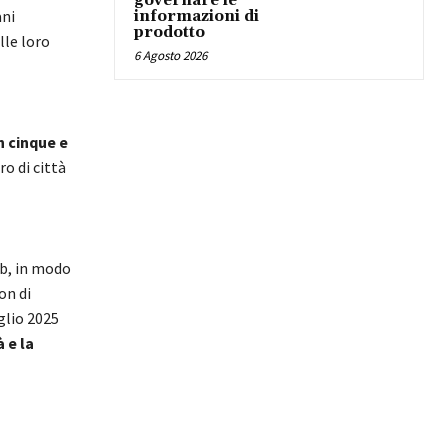
governare le
ani
informazioni di
prodotto
lle loro
6 Agosto 2026
 cinque e
o di città
eb, in modo
on di
uglio 2025
tà
e la