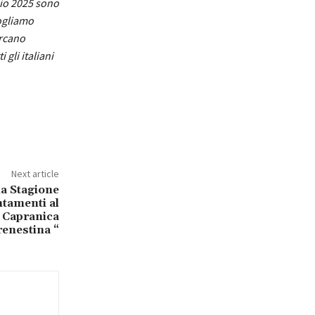
lio 2025 sono
ogliamo
ercano
gli italiani
Next article
na Stagione
ntamenti al
 Capranica
renestina “