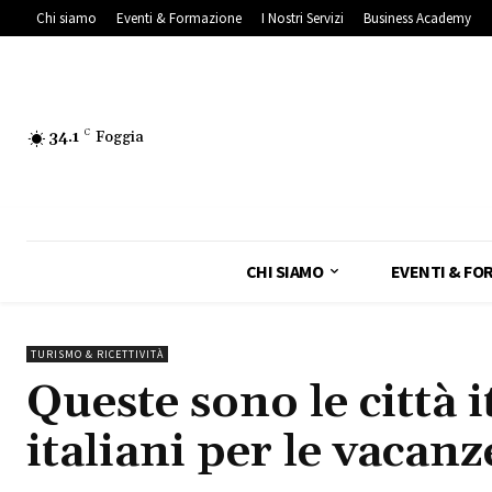
Chi siamo
Eventi & Formazione
I Nostri Servizi
Business Academy
34.1
C
Foggia
CHI SIAMO
EVENTI & FO
TURISMO & RICETTIVITÀ
Queste sono le città 
italiani per le vacanz