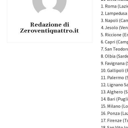
1. Roma (Lazi
2. Lampedusa (
3. Napoli (Ca
Redazione di
4. Jesolo (Ve
Zeroventiquattro.it
5. Riccione (
6. Capri (Cam
7. San Teodor
8. Olbia (Sard
9. Favignana (S
10. Gallipoli (
11. Palermo (S
12. Lignano Sa
13. Alghero (
14. Bari (Pugli
15. Milano (L
16. Ponza (La
17. Firenze (
18. San Vito lo