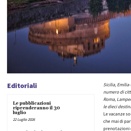
Editoriali
Sicilia, Emil
numero di citt
Roma,
Lampedu
Le pubblicazioni
le dieci destin
riprenderanno il 30
luglio
Le vacanze son
22 Luglio 2026
che mai di part
prenotazioni d