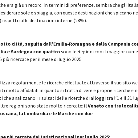
he era già un record. In termini di preferenze, sembra che gli itali
esiderare sole e spiaggia, con queste destinazioni che spiccano ne
 rispetto alle destinazioni interne (28%).
 otto città,
seguita dall’Emilia-Romagna e della Campania con
glia e Sardegna con quattro
sono le Regioni con il maggior numer
5 più ricercate per il mese di luglio 2025.
izza regolarmente le ricerche effettuate attraverso il suo sito w
ti molto affidabili in quanto si tratta di vere e proprie ricerche e n
i che analizzano i risultati delle ricerche di alloggi tra l’1 e il 31 l
ltre regioni sono state molto ricercate:
il Veneto con
tre locali
oscana, la Lombardia e le Marche con due
.
ane più cercate dai turisti nazionali per luglio 2025: