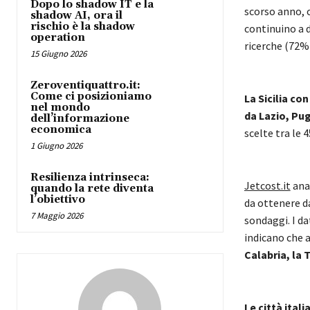
Dopo lo shadow IT e la
scorso anno, c
shadow AI, ora il
rischio è la shadow
continuino a d
operation
ricerche (72%)
15 Giugno 2026
Zeroventiquattro.it:
Come ci posizioniamo
La Sicilia con
nel mondo
da Lazio, Pu
dell’informazione
economica
scelte tra le 4
1 Giugno 2026
Resilienza intrinseca:
Jetcost.it
anal
quando la rete diventa
l’obiettivo
da ottenere da
7 Maggio 2026
sondaggi. I dat
indicano che a
Calabria, la
T
Le città itali