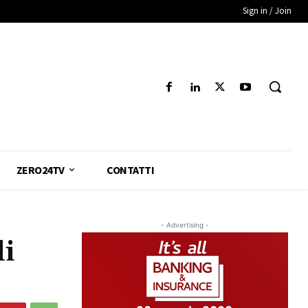
Sign in / Join
ZERO24TV
CONTATTI
- Advertising -
li