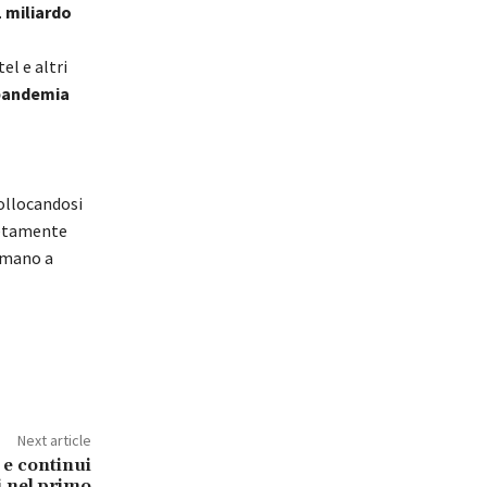
1 miliardo
el e altri
 pandemia
collocandosi
pletamente
i mano a
Next article
 e continui
i nel primo