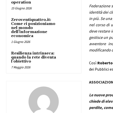
operation
Federazione so
15 Giugno 2026
identità dei c
in più. Se una
Zeroventiquattro.it:
Come ci posizioniamo
nel corso di 
nel mondo
deve restare in
dell’informazione
economica
gestisce un p
1 Giugno 2026
avventore inc
modificando di
Resilienza intrinseca:
quando la rete diventa
l’obiettivo
Così
Roberto
7 Maggio 2026
dei Pubblici es
ASSOCIAZION
Le nuove proce
chiede di elev
perdite, come 