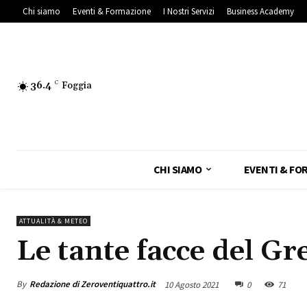
Chi siamo
Eventi & Formazione
I Nostri Servizi
Business Academy
36.4
C
Foggia
CHI SIAMO
EVENTI & FO
ATTUALITÀ & METEO
Le tante facce del Gr
By
Redazione di Zeroventiquattro.it
10 Agosto 2021
0
71