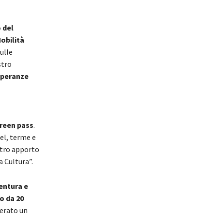
l
 del
obilità
ulle
stro
speranze
green pass
.
el, terme e
ostro apporto
a Cultura”.
ventura e
o da 20
nerato un