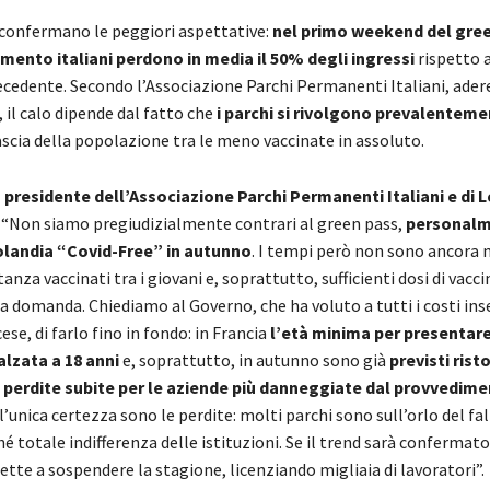
 confermano le peggiori aspettative:
nel primo weekend del gree
imento italiani perdono in media il 50% degli ingressi
rispetto a
cedente. Secondo l’Associazione Parchi Permanenti Italiani, ader
 il calo dipende dal fatto che
i parchi si rivolgono prevalenteme
fascia della popolazione tra le meno vaccinate in assoluto.
 presidente dell’Associazione Parchi Permanenti Italiani e di 
: “Non siamo pregiudizialmente contrari al green pass,
personalm
olandia “Covid-Free” in autunno
. I tempi però non sono ancora 
anza vaccinati tra i giovani e, soprattutto, sufficienti dosi di vacci
a domanda. Chiediamo al Governo, che ha voluto a tutti i costi inse
se, di farlo fino in fondo: in Francia
l’età minima per presentare
alzata a 18 anni
e, soprattutto, in autunno sono già
previsti risto
e perdite subite per le aziende più danneggiate dal provvedim
, l’unica certezza sono le perdite: molti parchi sono sull’orlo del f
é totale indifferenza delle istituzioni. Se il trend sarà confermato
tte a sospendere la stagione, licenziando migliaia di lavoratori”.