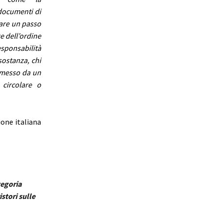
 documenti di
fare un passo
e dell’ordine
esponsabilità
 sostanza, chi
mmesso da un
 circolare o
ione italiana
tegoria
istori sulle