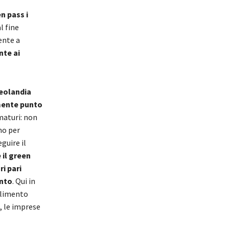
n pass i
l fine
ente a
nte ai
Leolandia
ente punto
maturi: non
no per
guire il
 il green
ri pari
ento
. Qui in
allimento
, le imprese