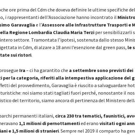
oche ore prima del Cdm che doveva definire le ultime specifiche de
, i rappresentanti dell’Associazione hanno incontrato il
Ministro
simo Garavaglia
e l’
Assessore alle Infrastrutture Trasporti e M
della Regione Lombardia Claudia Maria Terzi
per sensibilizzarli s
’intero settore. Tramontata l’ipotesi, sostenuta dallo stesso Mini
igettata in Cdm, di alzare a 18 anni l’esenzione dal green pass,
le 
ate sui ristori
.
– prosegue
Ira
– ci ha garantito che
a settembre sono previsti dei
 per la categoria, riferiti alla intempestiva applicazione del 
fetti del provvedimento, Garavaglia è riuscito a salvaguardare hot
turistiche: noi siamo stati tagliati fuori perché, nonostante il n
istico del territorio, siamo ancora di pertinenza del Ministero dell
 parchi permanenti italiani,
circa 230 tra tematici, faunistici, av
eneravano
1,1 milioni di pernottamenti
ed erano
visitati ogni ann
iani e 1,5 milioni di stranieri
. Sempre nel 2019 il comparto ha ge