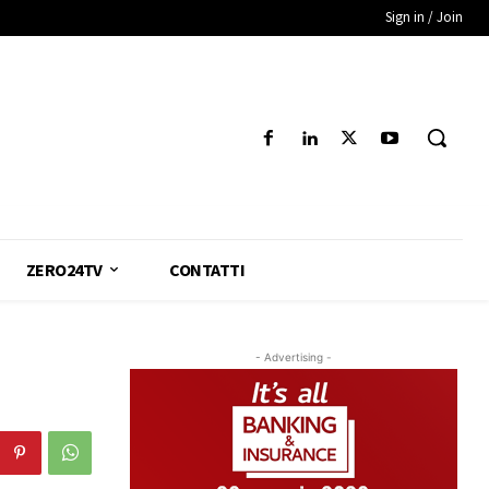
Sign in / Join
ZERO24TV
CONTATTI
- Advertising -