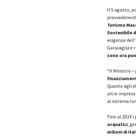
Il 5 agosto, p
provvedimento
Turismo Mas
Sostenibile 
esigenze dell
Garavaglia e r
sono ora punt
“Il Ministro 
finanziamenti
Quanto agli ef
altre imprese 
al sistema tur
Fino al 2019 i
acquatici
, g
milioni di ital