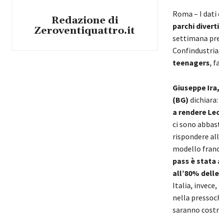
Roma – I dati
Redazione di
parchi divert
Zeroventiquattro.it
settimana pre
Confindustria,
teenagers
, 
Giuseppe Ira,
(BG)
dichiara
a rendere Le
ci sono abbast
rispondere all
modello france
pass è stata 
all’80% dell
Italia, invece
nella pressoch
saranno costre