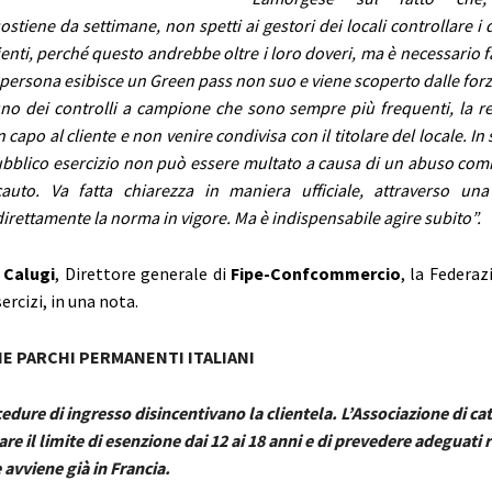
stiene da settimane, non spetti ai gestori dei locali controllare i
lienti, perché questo andrebbe oltre i loro doveri, ma è necessario 
 persona esibisce un Green pass non suo e viene scoperto dalle forz
uno dei controlli a campione che sono sempre più frequenti, la r
 capo al cliente e non venire condivisa con il titolare del locale. In
ubblico esercizio non può essere multato a causa di un abuso co
auto. Va fatta chiarezza in maniera ufficiale, attraverso una
rettamente la norma in vigore. Ma è indispensabile agire subito”.
 Calugi
, Direttore generale di
Fipe-Confcommercio
, la Federaz
ercizi, in una nota.
E PARCHI PERMANENTI ITALIANI
dure di ingresso disincentivano la clientela. L’Associazione di ca
are il limite di esenzione dai 12 ai 18 anni e di prevedere adeguati r
avviene già in Francia.