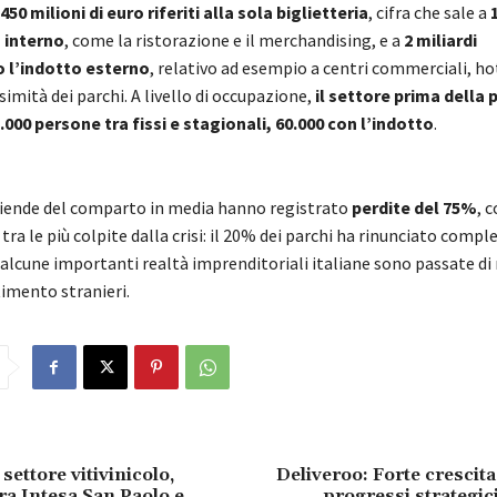
450 milioni di euro riferiti alla sola biglietteria
, cifra che sale a
 interno
, come la ristorazione e il merchandising, e a
2 miliardi
 l’indotto esterno
, relativo ad esempio a centri commerciali, hot
ssimità dei parchi. A livello di occupazione,
il settore prima della
000 persone tra fissi e stagionali, 60.000 con l’indotto
.
ziende del comparto in media hanno registrato
perdite del 75%
, 
 tra le più colpite dalla crisi: il 20% dei parchi ha rinunciato com
 alcune importanti realtà imprenditoriali italiane sono passate d
timento stranieri.
 settore vitivinicolo,
Deliveroo: Forte crescita
ra Intesa San Paolo e
progressi strategic