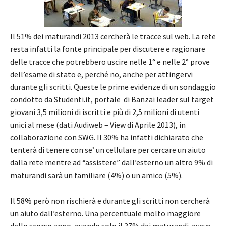
Il 51% dei maturandi 2013 cercherà le tracce sul web. La rete
resta infatti la fonte principale per discutere e ragionare
delle tracce che potrebbero uscire nelle 1° e nelle 2° prove
dell’esame di stato e, perché no, anche per attingervi
durante gli scritti. Queste le prime evidenze di un sondaggio
condotto da Studenti.it, portale di Banzai leader sul target
giovani 3,5 milioni di iscritti e più di 2,5 milioni di utenti
unici al mese (dati Audiweb – View di Aprile 2013), in
collaborazione con SWG. Il 30% ha infatti dichiarato che
tenterà di tenere con se’ un cellulare per cercare un aiuto
dalla rete mentre ad “assistere” dall’esterno un altro 9% di
maturandi sarà un familiare (4%) o un amico (5%).
Il 58% però non rischierà e durante gli scritti non cercherà
un aiuto dall’esterno. Una percentuale molto maggiore
dello scorso anno, quando solo il 37% dei maturandi aveva