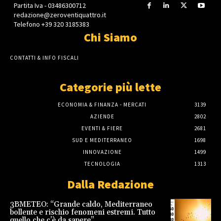
Partita Iva - 03486300712
redazione@zeroventiquattro.it
Telefono +39 320 3185383
Chi Siamo
CONTATTI & INFO FISCALI
Categorie più lette
ECONOMIA & FINANZA - MERCATI
3139
AZIENDE
2802
EVENTI & FIERE
2681
SUD E MEDITERRANEO
1698
INNOVAZIONE
1499
TECNOLOGIA
1313
Dalla Redazione
3BMETEO: “Grande caldo, Mediterraneo
bollente e rischio fenomeni estremi. Tutto
quello che c’è da sapere”