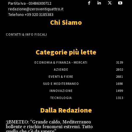
Partita Iva - 03486300712
redazione@zeroventiquattro.it
Telefono +39 320 3185383
Chi Siamo
CONTATTI & INFO FISCALI
Categorie più lette
ECONOMIA & FINANZA - MERCATI
3139
AZIENDE
2802
EVENTI & FIERE
2681
SUD E MEDITERRANEO
1698
INNOVAZIONE
1499
TECNOLOGIA
1313
Dalla Redazione
3BMETEO: “Grande caldo, Mediterraneo
bollente e rischio fenomeni estremi. Tutto
quello che c’è da sapere”