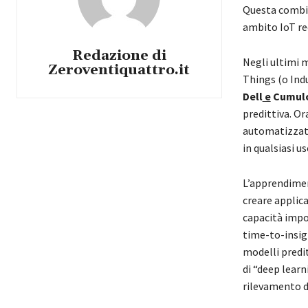
Questa combin
ambito IoT re
Redazione di
Negli ultimi m
Zeroventiquattro.it
Things (o Indu
Dell
e
Cumulo
predittiva. Or
automatizzate
in qualsiasi u
L’apprendiment
creare applica
capacità impor
time-to-insig
modelli predit
di “deep learn
rilevamento d