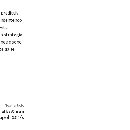
 predittivi
consentendo
vità
la strategia
genee e sono
te dalle
Next article
 allo Smau
apoli 2016.