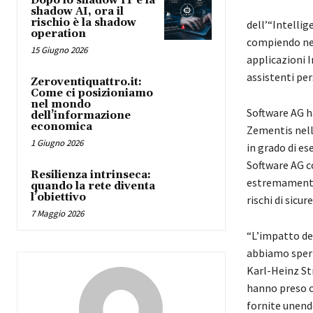
Dopo lo shadow IT e la
shadow AI, ora il
rischio è la shadow
dell’“Intellig
operation
compiendo nei
15 Giugno 2026
applicazioni I
assistenti per
Zeroventiquattro.it:
Come ci posizioniamo
nel mondo
Software AG h
dell’informazione
economica
Zementis nella
1 Giugno 2026
in grado di es
Software AG co
Resilienza intrinseca:
estremamente
quando la rete diventa
l’obiettivo
rischi di sicu
7 Maggio 2026
“L’impatto del
abbiamo speri
Karl-Heinz Str
hanno preso c
fornite unend