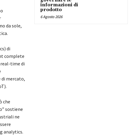
governare le
informazioni di
prodotto
no
6 Agosto 2026
r
no da sole,
ica.
s) di
ight complete
 real-time di
e
 di mercato,
oT).
iò che
o” sostiene
ustriali ne
essere
g analytics.