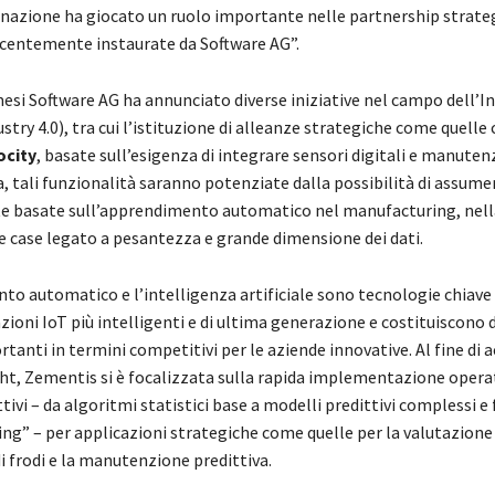
azione ha giocato un ruolo importante nelle partnership strateg
centemente instaurate da Software AG”.
esi Software AG ha annunciato diverse iniziative nel campo dell’I
stry 4.0), tra cui l’istituzione di alleanze strategiche come quelle
city
,
basate sull’esigenza di integrare sensori digitali e manuten
a, tali funzionalità saranno potenziate dalla possibilità di assume
 basate sull’apprendimento automatico nel manufacturing, nella
se case legato a pesantezza e grande dimensione dei dati.
o automatico e l’intelligenza artificiale sono tecnologie chiave a
zioni IoT più intelligenti e di ultima generazione e costituiscono 
tanti in termini competitivi per le aziende innovative. Al fine di a
ht, Zementis si è focalizzata sulla rapida implementazione operat
tivi – da algoritmi statistici base a modelli predittivi complessi e
ing” – per applicazioni strategiche come quelle per la valutazione de
i frodi e la manutenzione predittiva.