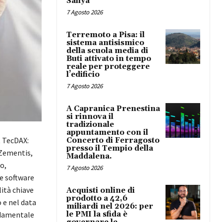
Safiya
7 Agosto 2026
Terremoto a Pisa: il
sistema antisismico
della scuola media di
Buti attivato in tempo
reale per proteggere
l’edificio
7 Agosto 2026
A Capranica Prenestina
si rinnova il
tradizionale
appuntamento con il
t TecDAX:
Concerto di Ferragosto
presso il Tempio della
 Zementis,
Maddalena.
o,
7 Agosto 2026
ce software
lità chiave
Acquisti online di
prodotto a 42,6
e nel data
miliardi nel 2026: per
le PMI la sfida è
ndamentale