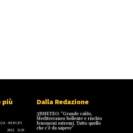
 più
Dalla Redazione
3BMETEO: “Grande caldo,
Mediterraneo bollente e rischio
fenomeni estremi. Tutto quello
ZA - MERCATI
che c’è da sapere”
2802
3139