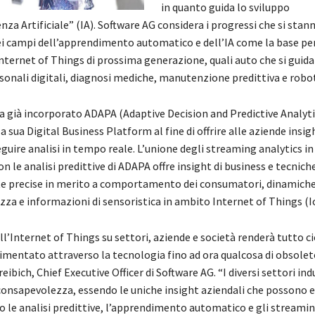
in quanto guida lo sviluppo
enza Artificiale” (IA). Software AG considera i progressi che si stan
 campi dell’apprendimento automatico e dell’IA come la base pe
nternet of Things di prossima generazione, quali auto che si guida
sonali digitali, diagnosi mediche, manutenzione predittiva e robot
a già incorporato ADAPA (Adaptive Decision and Predictive Analytic
 sua Digital Business Platform al fine di offrire alle aziende ins
eguire analisi in tempo reale. L’unione degli streaming analytics in
n le analisi predittive di ADAPA offre insight di business e tecnich
 precise in merito a comportamento dei consumatori, dinamiche
rezza e informazioni di sensoristica in ambito Internet of Things (I
l’Internet of Things su settori, aziende e società renderà tutto c
mentato attraverso la tecnologia fino ad ora qualcosa di obsolet
eibich, Chief Executive Officer di Software AG. “I diversi settori ind
onsapevolezza, essendo le uniche insight aziendali che possono 
o le analisi predittive, l’apprendimento automatico e gli streamin