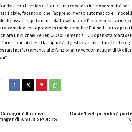
ondata con la vision di fornire una concreta interoperabilità per
 artificiale, facendo sì che l’apprendimento automatico e i modelli
ado di passare rapidamente dallo sviluppo all’implementazione, 
ata-centric di incorporare in modo semplice l’IA nella loro operati
ichiara Dr. Michael Zeller, CEO di Zementis. “Gli open-standard del
 forniscono ai clienti la capacità di gestire architetture IT etero
tegrarsi perfettamente alle funzionalità vendor-neutral di IA offer
ni”.
Cervigni è il nuovo
Dasir Tech prenderà parte
anager di AMER SPORTS
N