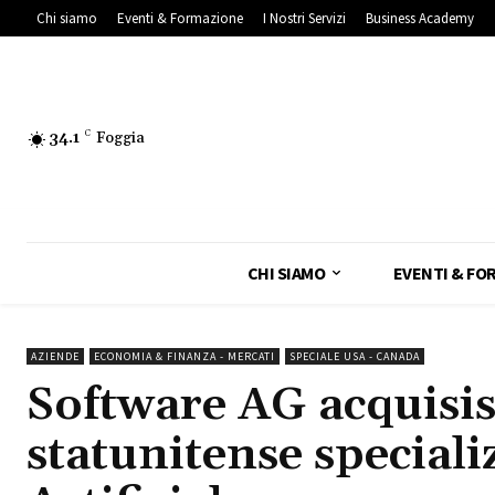
Chi siamo
Eventi & Formazione
I Nostri Servizi
Business Academy
34.1
C
Foggia
CHI SIAMO
EVENTI & FO
AZIENDE
ECONOMIA & FINANZA - MERCATI
SPECIALE USA - CANADA
Software AG acquisis
statunitense speciali