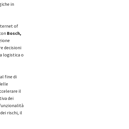
iche in
nternet of
 con
Bosch,
zione
re decisioni
 logistica o
l fine di
delle
ccelerare il
iva dei
 funzionalità
i rischi, il