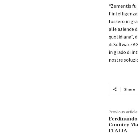
“Zementis fu f
l’intelligenza
fossero in gr
alle aziende d
quotidiana”, d
di Software AG
in grado di in
nostre soluzio
Share
Previous article
Ferdinando 
Country M
ITALIA