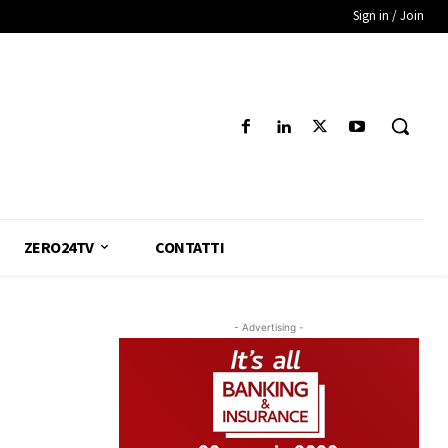
Sign in / Join
ZERO24TV
CONTATTI
- Advertising -