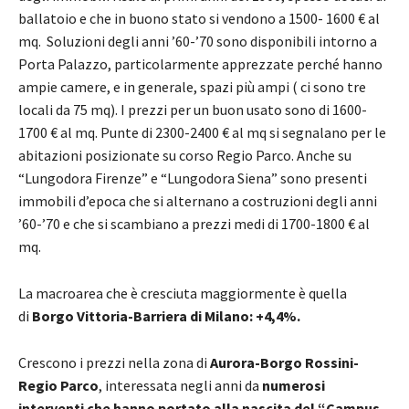
ballatoio e che in buono stato si vendono a 1500- 1600 € al
mq. Soluzioni degli anni ’60-’70 sono disponibili intorno a
Porta Palazzo, particolarmente apprezzate perché hanno
ampie camere, e in generale, spazi più ampi ( ci sono tre
locali da 75 mq). I prezzi per un buon usato sono di 1600-
1700 € al mq. Punte di 2300-2400 € al mq si segnalano per le
abitazioni posizionate su corso Regio Parco. Anche su
“Lungodora Firenze” e “Lungodora Siena” sono presenti
immobili d’epoca che si alternano a costruzioni degli anni
’60-’70 e che si scambiano a prezzi medi di 1700-1800 € al
mq.
La macroarea che è cresciuta maggiormente è quella
di
Borgo Vittoria-Barriera di Milano: +4,4%.
Crescono i prezzi nella zona di
Aurora-Borgo Rossini-
Regio Parco
, interessata negli anni da
numerosi
interventi che hanno portato alla nascita del “Campus