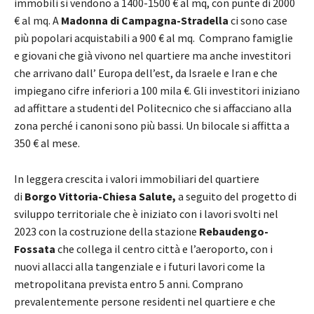
immobili si vendono a 1400-1500 € al mq, con punte di 2000
€ al mq. A
Madonna di Campagna-Stradella
ci sono case
più popolari acquistabili a 900 € al mq. Comprano famiglie
e giovani che già vivono nel quartiere ma anche investitori
che arrivano dall’ Europa dell’est, da Israele e Iran e che
impiegano cifre inferiori a 100 mila €. Gli investitori iniziano
ad affittare a studenti del Politecnico che si affacciano alla
zona perché i canoni sono più bassi. Un bilocale si affitta a
350 € al mese.
In leggera crescita i valori immobiliari del quartiere
di
Borgo Vittoria-Chiesa Salute,
a seguito del progetto di
sviluppo territoriale che è iniziato con i lavori svolti nel
2023 con la costruzione della stazione
Rebaudengo-
Fossata
che collega il centro città e l’aeroporto, con i
nuovi allacci alla tangenziale e i futuri lavori come la
metropolitana prevista entro 5 anni. Comprano
prevalentemente persone residenti nel quartiere e che