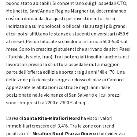
buono stato abitabili. Si concentrano qui gli ospedali CTO,
Molinette, Sant’Anna e Regina Margherita, determinando
così una domanda di acquisti per investimento che si
indirizza sia su monolocali o bilocali sia su tagli più grandi
di cui poi si affittano le stanze a studenti universitari (450 €
al mese). Per un bilocale si chiedono intorno a 500-550 € al
mese. Sono in crescita gi studenti che arrivano da altri Paesi
(Turchia, Israele, Iran). Tra i potenziali inquilini anche tanti
lavoratori presso la struttura ospedaliera. La maggior
parte dell’offerta edilizia è sorta tra gli anni ’40 e ’70. Una
delle zone più richieste sorge a ridosso di piazza Carducci.
Apprezzate le abitazioni costruite negli anni ’60 e
posizionate nelle vicinanze di San Salvario e i cui prezzi
sono compresi tra 2200 e 2300 € al mq.
L’area di
Santa Rita-Mirafiori Nord
ha visto i valori
immobiliari crescere del 3,4%. Tra le zone con trend
positivo c’è
Mirafiori Nord-Piazza Omero
che evidenzia