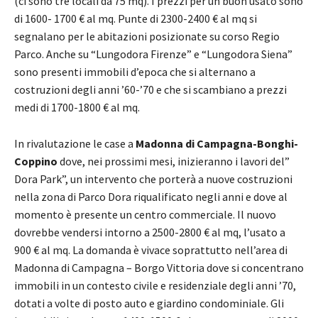
(ci sono tre locali da 75 mq). I prezzi per un buon usato sono
di 1600- 1700 € al mq. Punte di 2300-2400 € al mq si
segnalano per le abitazioni posizionate su corso Regio
Parco. Anche su “Lungodora Firenze” e “Lungodora Siena”
sono presenti immobili d’epoca che si alternano a
costruzioni degli anni ’60-’70 e che si scambiano a prezzi
medi di 1700-1800 € al mq.
In rivalutazione le case a
Madonna di Campagna-Bonghi-
Coppino
dove, nei prossimi mesi, inizieranno i lavori del”
Dora Park”, un intervento che porterà a nuove costruzioni
nella zona di Parco Dora riqualificato negli anni e dove al
momento è presente un centro commerciale. Il nuovo
dovrebbe vendersi intorno a 2500-2800 € al mq, l’usato a
900 € al mq. La domanda è vivace soprattutto nell’area di
Madonna di Campagna – Borgo Vittoria dove si concentrano
immobili in un contesto civile e residenziale degli anni ’70,
dotati a volte di posto auto e giardino condominiale. Gli