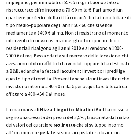
impiegano, per immobili di 55-65 mq, in buono stato o
ristrutturato cifre intorno a 70-90 mila €. Parliamo di un
quartiere periferico della città con un’offerta immobiliare di
tipo medio-popolare degli anni ’50-‘60 che si vende
mediamente a 1400 € al mq. Non si registrano al momento
interventi di nuova costruzione, gli ultimi pochi edifici
residenziali risalgono agli anni 2010 e si vendono a 1800-
2000 € al mq. Bassa offerta sul mercato della locazione: chi
aveva immobili in affitto li ha venduti oppure li ha destinati
a B&B, ed anche la fetta di acquirenti investitori predilige
questo tipo di rendita. Presenti anche alcuni investitori che
investono intorno a 40-60 mila € per acquistare bilocali da
affittare a 400-450 € al mese.
La macroarea di
Nizza-Lingotto-Mirafiori Sud
ha messo a
segno una crescita dei prezzi del 3,5%, trascinata dal rialzo
dei valori del quartiere
Molinette
che si sviluppa intorno
all’omonimo
ospedale
: si sono acquistate soluzioni in