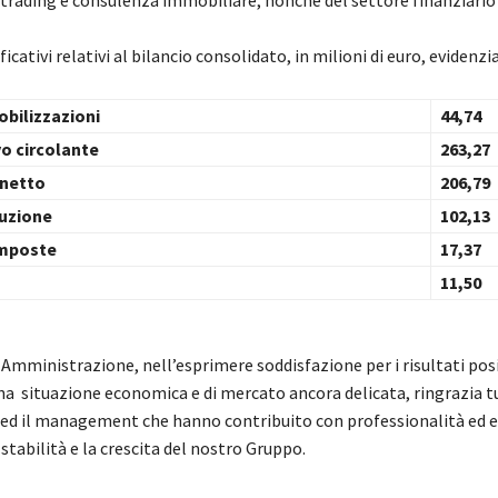
l trading e consulenza immobiliare, nonché del settore finanziario
ificativi relativi al bilancio consolidato, in milioni di euro, evidenzi
mobilizzazioni
44,74
ivo circolante
263,27
nio netto
206,79
roduzione
102,13
te imposte
17,37
 netto
11,50
i Amministrazione, nell’esprimere soddisfazione per i risultati posi
na situazione economica e di mercato ancora delicata, ringrazia tu
 ed il management che hanno contribuito con professionalità ed ef
tabilità e la crescita del nostro Gruppo.