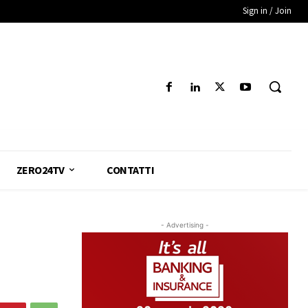
Sign in / Join
ZERO24TV
CONTATTI
- Advertising -