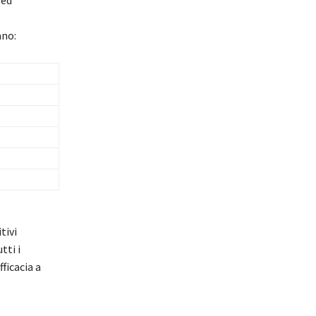
 ed
ano:
tivi
tti i
ficacia a