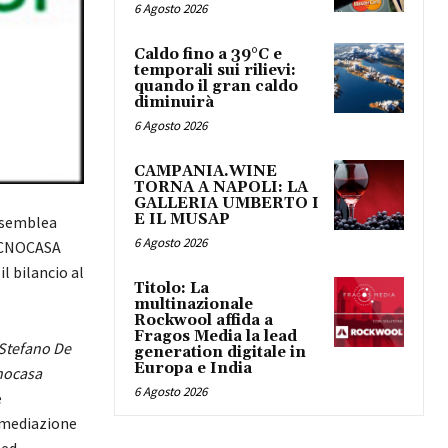
6 Agosto 2026
Caldo fino a 39°C e
temporali sui rilievi:
quando il gran caldo
diminuirà
6 Agosto 2026
CAMPANIA.WINE
TORNA A NAPOLI: LA
GALLERIA UMBERTO I
E IL MUSAP
Assemblea
6 Agosto 2026
TECNOCASA
 bilancio al
Titolo: La
multinazionale
Rockwool affida a
Fragos Media la lead
Stefano De
generation digitale in
Europa e India
nocasa
6 Agosto 2026
e
e mediazione