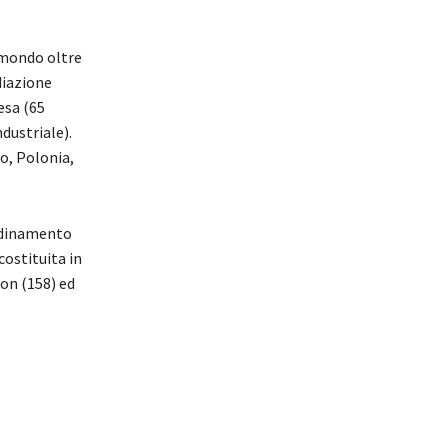
 mondo oltre
diazione
esa (65
ndustriale).
o, Polonia,
ordinamento
costituita in
ron (158) ed