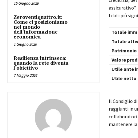
creditizia, de
15 Giugno 2026
assicurativo”.
I dati più sign
Zeroventiquattro.it:
Come ci posizioniamo
nel mondo
Totale im
dell’informazione
economica
Totale att
1 Giugno 2026
Patrimo
Resilienza intrinseca:
Valore p
quando la rete diventa
l’obiettivo
Utile an
7 Maggio 2026
Utile
Il Consiglio d
raggiunti in u
collaboratori
mantenere la s