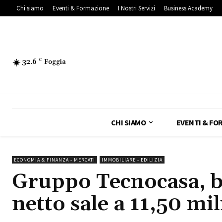
Chi siamo
Eventi & Formazione
I Nostri Servizi
Business Academy
32.6
C
Foggia
CHI SIAMO
EVENTI & FO
ECONOMIA & FINANZA - MERCATI
IMMOBILIARE - EDILIZIA
Gruppo Tecnocasa, bi
netto sale a 11,50 mi