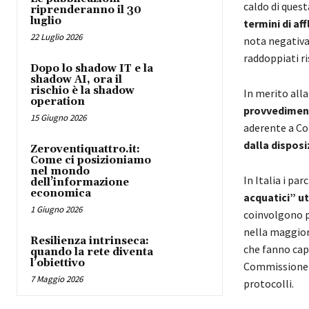
caldo di quest
riprenderanno il 30
luglio
termini di af
22 Luglio 2026
nota negativa
raddoppiati ri
Dopo lo shadow IT e la
shadow AI, ora il
rischio è la shadow
In merito alla
operation
provvedimenti
15 Giugno 2026
aderente a Con
dalla disposi
Zeroventiquattro.it:
Come ci posizioniamo
nel mondo
In Italia i par
dell’informazione
economica
acquatici” ut
1 Giugno 2026
coinvolgono pr
nella maggior p
Resilienza intrinseca:
che fanno cap
quando la rete diventa
l’obiettivo
Commissione Pr
7 Maggio 2026
protocolli.