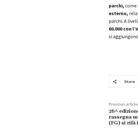
parchi,
come l
esterno,
rela
parchi. A live
60.000 con l’
si aggiungono 
Share
Previous article
26^ edizione
rassegna m
(FG) si rifà 