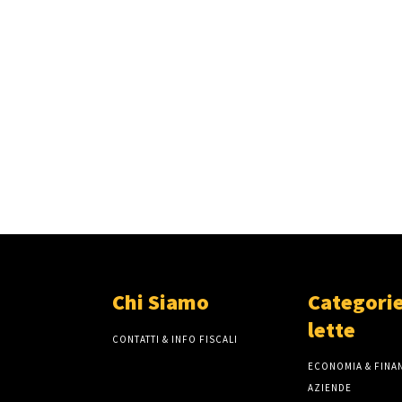
Chi Siamo
Categorie
lette
CONTATTI & INFO FISCALI
ECONOMIA & FINAN
AZIENDE