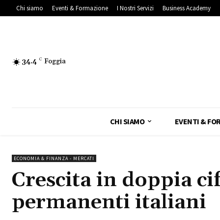
Chi siamo
Eventi & Formazione
I Nostri Servizi
Business Academy
34.4
C
Foggia
CHI SIAMO
EVENTI & FO
ECONOMIA & FINANZA - MERCATI
Crescita in doppia cif
permanenti italiani