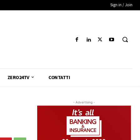
Sign in / Join
ZERO24TV
CONTATTI
- Advertising -