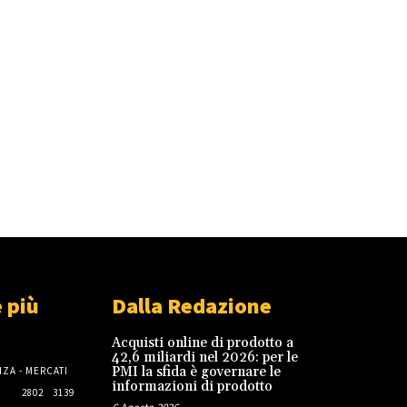
 più
Dalla Redazione
Acquisti online di prodotto a
42,6 miliardi nel 2026: per le
PMI la sfida è governare le
ZA - MERCATI
informazioni di prodotto
2802
3139