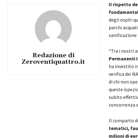
Il rispetto d
fondamentale
degli ospiti q
parchi acquati
sanificazione 
“Tra i nostri 
Redazione di
Permanenti I
Zeroventiquattro.it
ha investito i
verifica dei N
di chi non op
queste ispezi
subito effetti
concorrenza s
Il comparto d
tematici, fau
milioni di eur