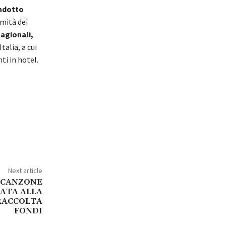
indotto
imità dei
tagionali,
talia, a cui
ti in hotel.
Next article
A CANZONE
CATA ALLA
RACCOLTA
FONDI