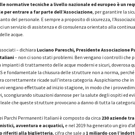
elle normative tecniche a livello nazionale ed europeo è un req
 per entrare a far parte dell’Associazione
, per garantire la si
uanto del personale. E sempre a proposito di sicurezza, l’Associazio
ci un servizio di assistenza e di consulenza orientato alla continu
delle acque.
associati – dichiara
Luciano Pareschi, Presidente Associazione P
taliani
– non ci sono stati problemi. Ben vengano i controlli che 
n impianti di trattamento delle acque moderni e sicuri, doverosa qu
AS e fondamentale la chiusura delle strutture non a norma, perché 
era correttamente ricade sull’intera categoria. Auspichiamo che in
oni vengano effettuate ad inizio stagione, in modo che i provvedim
vi, scongiurando situazioni dannose per la salute degli ospiti ed ev
leale che queste strutture provocano a danno di tutta la categoria
ei Parchi Permanenti Italiani è composto da circa
230 aziende tra
nistici, avventura e acquatici,
e nel 2019 ha generato un giro d’af
o riferiti alla biglietteria
, cifra che sale a
1 miliardo con l’indott