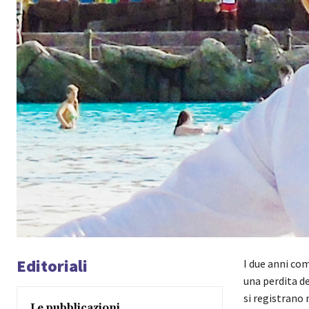
Editoriali
I due anni co
una perdita d
si registrano 
Le pubblicazioni