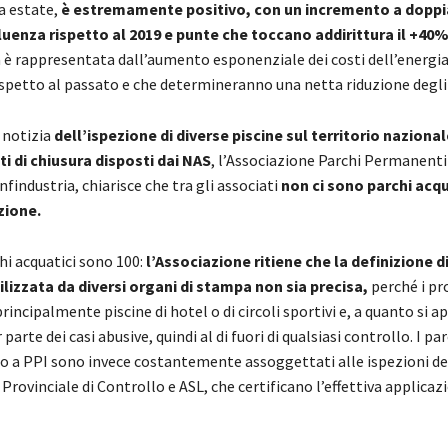
a estate,
è estremamente positivo, con un incremento a doppia
fluenza rispetto al 2019 e punte che toccano addirittura il +40%
 è rappresentata dall’aumento esponenziale dei costi dell’energia
spetto al passato e che determineranno una netta riduzione degli u
 notizia
dell’ispezione di diverse piscine sul territorio nazional
 di chiusura disposti dai NAS
, l’Associazione Parchi Permanenti 
findustria, chiarisce che tra gli associati
non ci sono parchi acqua
zione.
chi acquatici sono 100:
l’Associazione ritiene che la definizione d
ilizzata da diversi organi di stampa non sia precisa,
perché i pr
incipalmente piscine di hotel o di circoli sportivi e, a quanto si a
arte dei casi abusive, quindi al di fuori di qualsiasi controllo. I pa
o a PPI sono invece costantemente assoggettati alle ispezioni de
ovinciale di Controllo e ASL, che certificano l’effettiva applicazio