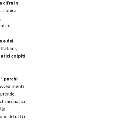
 cifra in
.
L’unica
,
tili.
e e dei
Italiani,
tici colpiti
i “parchi
ovvedimenti
pprende,
rchi acquatici
lla
ne di tutti i