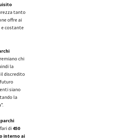
uisito
curezza tanto
ne offre ai
a e costante
archi
premiano chi
indi la
il discredito
 futuro
enti siano
itando la
”.
 parchi
fari di
450
o interno ai