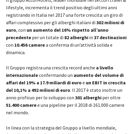
Il gruppo AccorHotels, leader mondiale nei settori travel &
lifestyle, incrementa il trend positivo degli ultimi anni
registrando in Italia nel 2017 una forte crescita: un giro di
affari complessivo per gli alberghi italiani di
302 milioni di
euro
, con
un aumento del 16% rispetto all’anno
precedente
per un totale di
82 alberghi
in
37 destinazioni
con
10.456 camere
a conferma di un’attività solida e
dinamica.
Il Gruppo registra una crescita record anche
a livello
internazionale
confermando un
aumento del volume di
affari del 19% a 17.9 miliardi di euro
e
un EBIT in crescita
del 10,1% a 492 milioni di euro
. Il 2017 è stato inoltre un
anno proficuo per lo sviluppo con
301 alberghi
per oltre
51.400 camere
e una pipeline per il 2018 di 161.000 camere
nel mondo.
In linea con la strategia del Gruppo a livello mondiale,