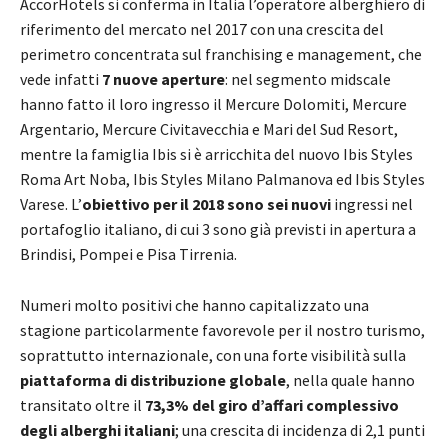
AccorHotels si conferma in Italia l’operatore alberghiero di
riferimento del mercato nel 2017 con una crescita del
perimetro concentrata sul franchising e management, che
vede infatti
7 nuove aperture
: nel segmento midscale
hanno fatto il loro ingresso il Mercure Dolomiti, Mercure
Argentario, Mercure Civitavecchia e Mari del Sud Resort,
mentre la famiglia Ibis si è arricchita del nuovo Ibis Styles
Roma Art Noba, Ibis Styles Milano Palmanova ed Ibis Styles
Varese. L’
obiettivo per il 2018 sono sei nuovi
ingressi nel
portafoglio italiano, di cui 3 sono già previsti in apertura a
Brindisi, Pompei e Pisa Tirrenia.
Numeri molto positivi che hanno capitalizzato una
stagione particolarmente favorevole per il nostro turismo,
soprattutto internazionale, con una forte visibilità sulla
piattaforma di distribuzione globale
, nella quale hanno
transitato oltre il
73,3% del giro d’affari complessivo
degli alberghi italiani
; una crescita di incidenza di 2,1 punti