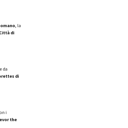
 Romano
, la
ittà di
e da
rettes di
con i
evor the