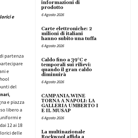
informazioni di
prodotto
6 Agosto 2026
orici e
Carte elettroniche: 2
milioni di italiani
hanno subito una tuffa
6 Agosto 2026
 di partenza
Caldo fino a 39°C e
 partecipare
temporali sui rilievi:
quando il gran caldo
ani e
diminuirà
chool
6 Agosto 2026
punti del
nari
,
CAMPANIA.WINE
TORNA A NAPOLI: LA
gna e piazza
GALLERIA UMBERTO I
so libero a
E IL MUSAP
 uniformi e
6 Agosto 2026
dai 12 ai 18
La multinazionale
lorici delle
Rockwool affida a