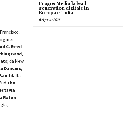
Fragos Media la lead
generation digitale in
Europa e India
6 Agosto 2026
 Francisco,
Virginia
rd C. Reed
ching Band
,
cats
; da New
ca Dancers
;
 Band
dalla
 Sud
The
estavia
a Raton
rgia,