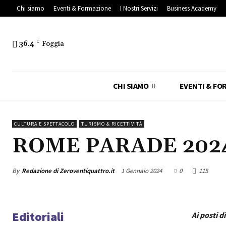
Chi siamo
Eventi & Formazione
I Nostri Servizi
Business Academy
36.4
C
Foggia
CHI SIAMO
EVENTI & FO
CULTURA E SPETTACOLO
TURISMO & RICETTIVITÀ
ROME PARADE 202
By
Redazione di Zeroventiquattro.it
1 Gennaio 2024
0
115
Editoriali
Ai posti d