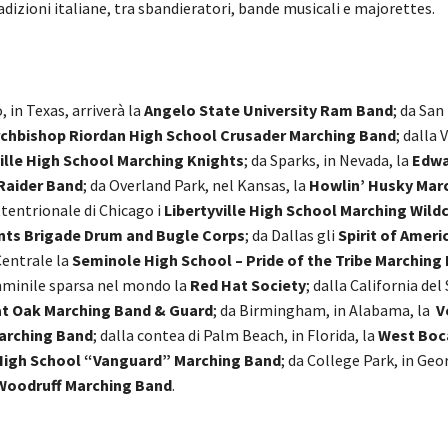
adizioni italiane, tra sbandieratori, bande musicali e majorettes.
 in Texas, arriverà la
Angelo State University Ram Band
; da San
rchbishop Riordan High School Crusader Marching Band
; dalla 
ille High School Marching Knights
; da Sparks, in Nevada, la
Edwa
Raider Band
; da Overland Park, nel Kansas, la
Howlin’ Husky Mar
ttentrionale di Chicago i
Libertyville High School Marching Wild
nts Brigade Drum and Bugle Corps
; da Dallas gli
Spirit of Ameri
Centrale la
Seminole High School – Pride of the Tribe Marching
minile sparsa nel mondo la
Red Hat Society
; dalla California del
eat Oak Marching Band & Guard
; da Birmingham, in Alabama, la
V
Marching Band
; dalla contea di Palm Beach, in Florida, la
West Boc
igh School “Vanguard” Marching Band
; da College Park, in Geo
Woodruff Marching Band
.