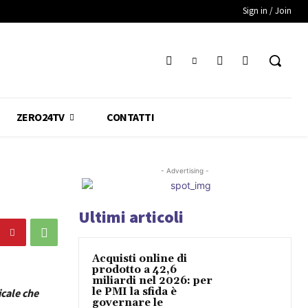
Sign in / Join
ZERO24TV
CONTATTI
- Advertising -
Ultimi articoli
Acquisti online di
prodotto a 42,6
miliardi nel 2026: per
le PMI la sfida è
icale che
governare le