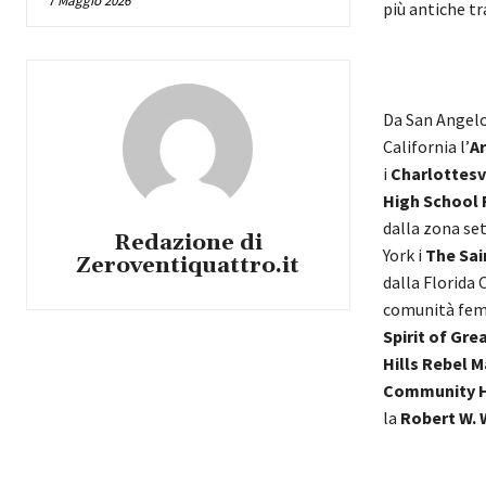
7 Maggio 2026
più antiche tr
Da San Angelo,
California l’
A
i
Charlottesv
High School 
dalla zona se
Redazione di
York i
The Sai
Zeroventiquattro.it
dalla Florida 
comunità fem
Spirit of Gr
Hills Rebel 
Community H
la
Robert W. 