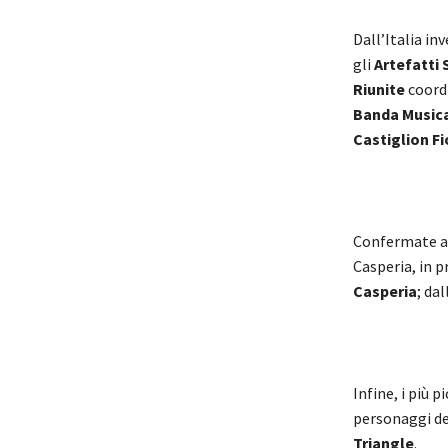
Dall’Italia in
gli
Artefatti S
Riunite
coordi
Banda Musica
Castiglion F
Confermate an
Casperia, in p
Casperia
; da
Infine, i più 
personaggi d
Triangle
.