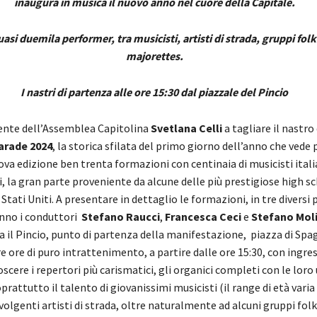
inaugura in musica il nuovo anno nel cuore della Capitale.
uasi duemila performer, tra musicisti, artisti di strada, gruppi folkl
majorettes.
I nastri di partenza alle ore 15:30 dal piazzale del Pincio
dente dell’Assemblea Capitolina
Svetlana Celli
a tagliare il nastro
rade 2024
, la storica sfilata del primo giorno dell’anno che vede
va edizione ben trenta formazioni con centinaia di musicisti itali
, la gran parte proveniente da alcune delle più prestigiose high s
 Stati Uniti. A presentare in dettaglio le formazioni, in tre diversi 
anno i conduttori
Stefano Raucci
,
Francesca Ceci
e
Stefano Moli
a il Pincio, punto di partenza della manifestazione, piazza di Spa
e ore di puro intrattenimento, a partire dalle ore 15:30, con ingres
oscere i repertori più carismatici, gli organici completi con le loro
rattutto il talento di giovanissimi musicisti (il range di età varia 
nvolgenti artisti di strada, oltre naturalmente ad alcuni gruppi folk