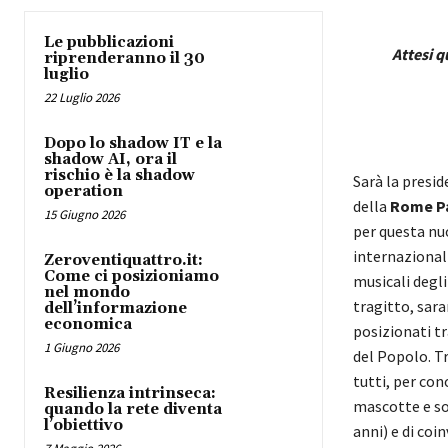
Le pubblicazioni
Attesi q
riprenderanno il 30
luglio
22 Luglio 2026
Dopo lo shadow IT e la
shadow AI, ora il
rischio è la shadow
Sarà la presi
operation
della
Rome Pa
15 Giugno 2026
per questa nuo
internazionali
Zeroventiquattro.it:
Come ci posizioniamo
musicali degli
nel mondo
tragitto, sar
dell’informazione
economica
posizionati tr
1 Giugno 2026
del Popolo. Tr
tutti, per con
Resilienza intrinseca:
mascotte e sop
quando la rete diventa
l’obiettivo
anni) e di coi