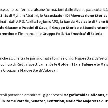
vece sono confermati alcune formazioni dalle diverse particolarità:
tilts
di Myriam Abutori, le
Associazioni Di Rievocazione Storica
nate dall’A.R.S. Avxilia Legionis APS, la
Banda Musicale di Fiano
le Giacomo Puccini di Cave
, il
Gruppo Storico e Sbandieratori C
iorentino
e l’immancabile
Gruppo Folk ‘La Frustica’ di Faleria
.
che alcune tra le più rinomate formazioni di Majorettes: da Selci 
rovincia di Rieti, rispettivamente le
Golden Stars Sabine
e le
Majo
lla Croazia le
Majorette di Vukovar
.
piccoli potranno ammirare i giganteschi
Megaflatable Balloons
, 
ella
Rome Parade
,
Senator,
Centurion
,
Marie the Majorette
e
Tr