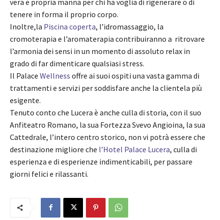
vera e propria manna per chi ha voglia di rigenerare o di
tenere in forma il proprio corpo
.
Inoltre,la
Piscina
coperta
,
l’idromassaggio
, la
cromoterapia
e
l’aromaterapia
contribuiranno a ritrovare
l’armonia dei sensi in un momento di assoluto relax in
grado di far dimenticare qualsiasi stress.
Il
P
alace
Wellness
offre ai suoi ospiti una vasta gamma di
trattamenti e servizi per soddisfare anche la clientela più
esigente.
Tenuto conto che Lucera è anche culla di storia, con il suo
Anfiteatro Romano, la sua Fortezza Svevo Angioina, la sua
Cattedrale, l’intero centro storico, non vi potrà essere che
destinazione migliore che
l’Hotel Palace Lucera
, culla di
esperienza e di esperienze indimenticabili, per passare
giorni felici e rilassanti.