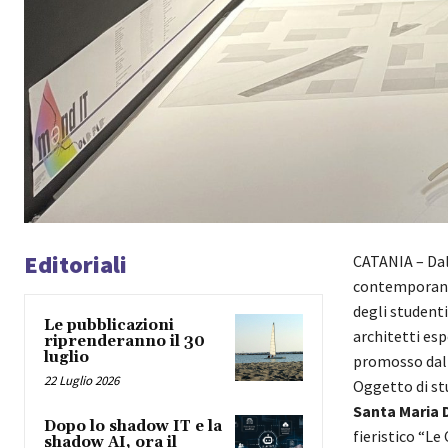
Editoriali
CATANIA – Dal
contemporanea
degli studenti
Le pubblicazioni
architetti esp
riprenderanno il 30
luglio
promosso dall’
22 Luglio 2026
Oggetto di st
Santa Maria D
Dopo lo shadow IT e la
fieristico “Le
shadow AI, ora il