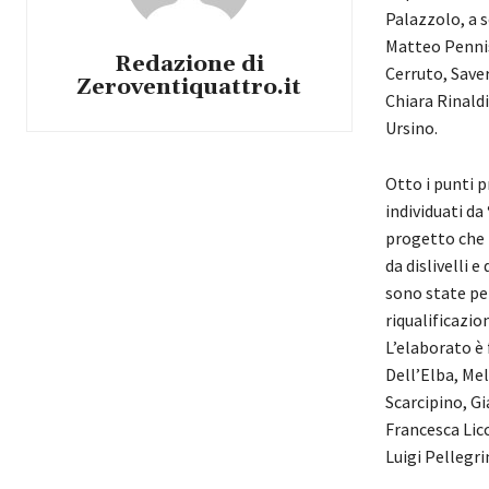
Palazzolo, a 
Matteo Pennisi
Redazione di
Cerruto, Saver
Zeroventiquattro.it
Chiara Rinald
Ursino.
Otto i punti p
individuati da
progetto che 
da dislivelli 
sono state p
riqualificazio
L’elaborato è 
Dell’Elba, Me
Scarcipino, Gi
Francesca Lic
Luigi Pellegri