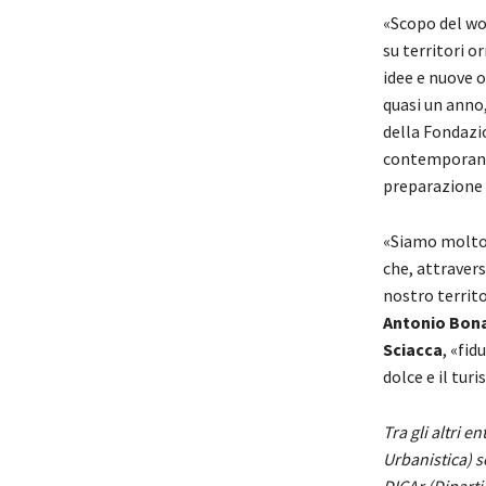
«Scopo del wo
su territori 
idee e nuove o
quasi un anno
della Fondaz
contemporanea
preparazione e
«Siamo molto 
che, attravers
nostro territo
Antonio Bon
Sciacca
, «fid
dolce e il tur
Tra gli altri e
Urbanistica) s