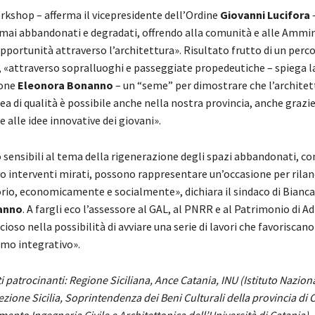
rkshop – afferma il vicepresidente dell’Ordine
Giovanni Lucifora
–
ormai abbandonati e degradati, offrendo alla comunità e alle Ammin
pportunità attraverso l’architettura». Risultato frutto di un perc
, «attraverso sopralluoghi e passeggiate propedeutiche – spiega l
ione
Eleonora Bonanno
– un “seme” per dimostrare che l’architet
 di qualità è possibile anche nella nostra provincia, anche grazie
 alle idee innovative dei giovani».
sensibili al tema della rigenerazione degli spazi abbandonati, co
o interventi mirati, possono rappresentare un’occasione per rilanc
rio, economicamente e socialmente», dichiara il sindaco di Bianca
anno
. A fargli eco l’assessore al GAL, al PNRR e al Patrimonio di 
ucioso nella possibilità di avviare una serie di lavori che favoriscan
ismo integrativo».
nti patrocinanti: Regione Siciliana, Ance Catania, INU (Istituto Nazion
ezione Sicilia, Soprintendenza dei Beni Culturali della provincia di 