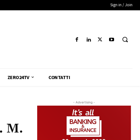
Sign in / Join
ZERO24TV
CONTATTI
- Advertising -
. M.