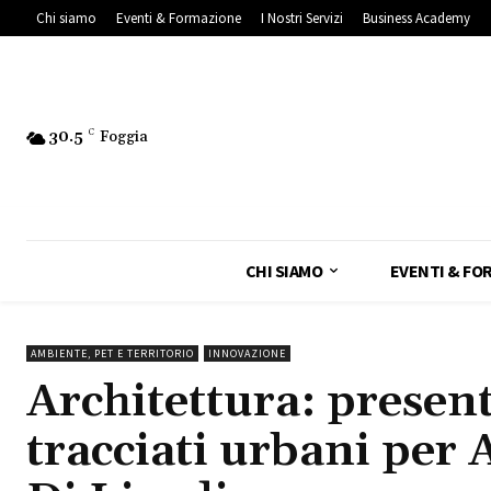
Chi siamo
Eventi & Formazione
I Nostri Servizi
Business Academy
30.5
C
Foggia
CHI SIAMO
EVENTI & FO
AMBIENTE, PET E TERRITORIO
INNOVAZIONE
Architettura: present
tracciati urbani per 