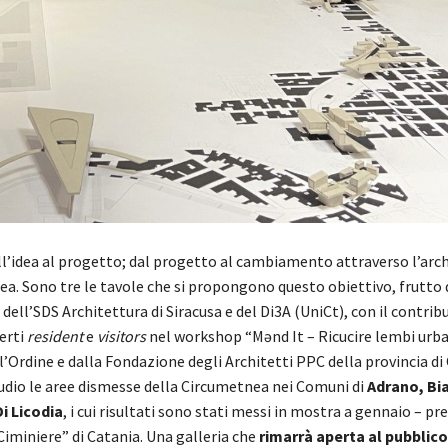
l’idea al progetto; dal progetto al cambiamento attraverso l’arc
. Sono tre le tavole che si propongono questo obiettivo, frutto 
 dell’SDS Architettura di Siracusa e del Di3A (UniCt), con il contrib
erti
resident
e
visitors
nel workshop “Mənd It – Ricucire lembi urba
Ordine e dalla Fondazione degli Architetti PPC della provincia di 
udio le aree dismesse della Circumetnea nei Comuni di
Adrano, Bia
i Licodia
, i cui risultati sono stati messi in mostra a gennaio – pr
 Ciminiere” di Catania. Una galleria che
rimarrà aperta al pubblico 