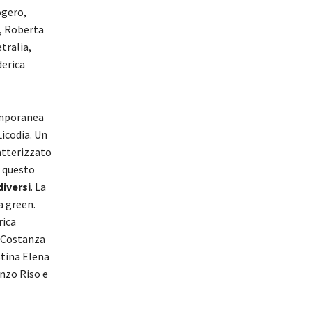
ogero,
a, Roberta
tralia,
derica
temporanea
Licodia. Un
atterizzato
r questo
diversi
. La
a green.
rica
, Costanza
stina Elena
nzo Riso e