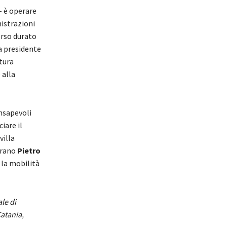
 è operare
istrazioni
orso durato
a presidente
tura
 alla
nsapevoli
iare il
villa
Adrano
Pietro
o la mobilità
ale di
Catania,