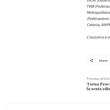
DICAr (Diparti
FIAB (Federazi
Metropolitana 
(Federazione A
Catania, AIAPP
L’incontro è 
Share
Previous article
Torna Proc
la sesta edi