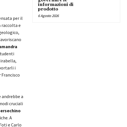
governare le
informazioni di
prodotto
6 Agosto 2026
nsata per il
 raccolta e
geologico,
favoriscano
amandra
studenti
irabella,
ortarli i
r
Francisco
he andrebbe a
nodi cruciali
tersechino
iche. A
Foti e Carlo