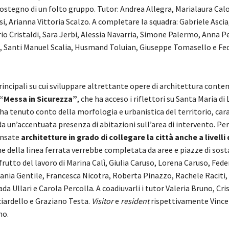
sostegno di un folto gruppo. Tutor: Andrea Allegra, Marialaura Cal
, Arianna Vittoria Scalzo. A completare la squadra: Gabriele Asci
io Cristaldi, Sara Jerbi, Alessia Navarria, Simone Palermo, Anna Pe
i, Santi Manuel Scalia, Husmand Toluian, Giuseppe Tomasello e Fe
rincipali su cui sviluppare altrettante opere di architettura con
“Messa in Sicurezza”
, che ha acceso i riflettori su Santa Maria di 
ha tenuto conto della morfologia e urbanistica del territorio, car
e da un’accentuata presenza di abitazioni sull’area di intervento. Pe
ensate
architetture in grado di collegare la città anche a livelli 
ne della linea ferrata verrebbe completata da aree e piazze di sost
frutto del lavoro di Marina Calì, Giulia Caruso, Lorena Caruso, Fede
lania Gentile, Francesca Nicotra, Roberta Pinazzo, Rachele Raciti
ada Ullari e Carola Percolla. A coadiuvarli i tutor Valeria Bruno, Cri
ciardello e Graziano Testa.
Visitor
e
resident
rispettivamente Vince
no.