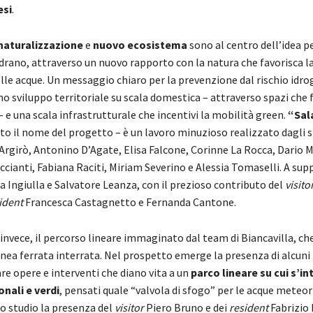
esi
.
inaturalizzazione
e
nuovo ecosistema
sono al centro dell’idea pe
Adrano, attraverso un nuovo rapporto con la natura che favorisca la
lle acque. Un messaggio chiaro per la prevenzione dal rischio idro
o sviluppo territoriale su scala domestica – attraverso spazi che 
– e una scala infrastrutturale che incentivi la mobilità green.
“Sal
to il nome del progetto – è un lavoro minuzioso realizzato dagli 
Argirò, Antonino D’Agate, Elisa Falcone, Corinne La Rocca, Dario M
ianti, Fabiana Raciti, Miriam Severino e Alessia Tomaselli. A supp
 Ingiulla e Salvatore Leanza, con il prezioso contributo del
visito
ident
Francesca Castagnetto e Fernanda Cantone.
 invece, il percorso lineare immaginato dal team di Biancavilla, c
linea ferrata interrata. Nel prospetto emerge la presenza di alcuni 
are opere e interventi che diano vita a un
parco lineare su cui s
’
in
onali e verdi
, pensati quale “valvola di sfogo” per le acque meteor
lo studio la presenza del
visitor
Piero Bruno e dei
resident
Fabrizio 