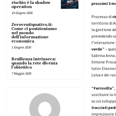
rischio è la shadow
prossimi 3 m
operation
15 Giugno 2026
Processo di
r
territorio di 
Zeroventiquattro.it:
Come ci posizioniamo
la gestione de
nel mondo
prevedendo un
dell’informazione
economica
l’interazione 
1 Giugno 2026
verde”
– ques
Sabrina Anna 
Resilienza intrinseca:
Simone Procacc
quando la rete diventa
l’obiettivo
tutor Eleonora
7 Maggio 2026
Leiva e dei
res
“Ferrovilla”
,
sostituire la 
su cui svilupp
tracciati ped
impreziosire 