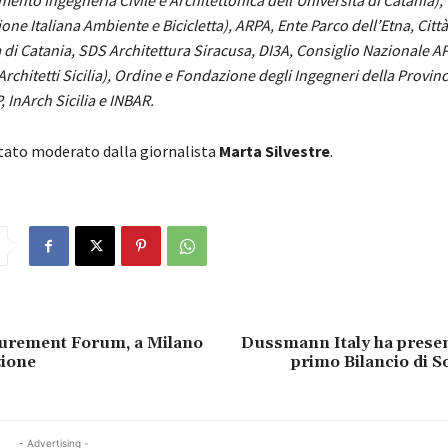
mento Ingegneria Civile e Architettonica dell
’
Università di Catania),
one Italiana Ambiente e Bicicletta), ARPA, Ente Parco dell’Etna, Città
di Catania, SDS Architettura Siracusa, DI3A, Consiglio Nazionale A
rchitetti Sicilia), Ordine e Fondazione degli Ingegneri della Provinc
, InArch Sicilia e INBAR.
stato moderato dalla giornalista
Marta Silvestre
.
urement Forum, a Milano
Dussmann Italy ha presen
zione
primo Bilancio di So
- Advertising -