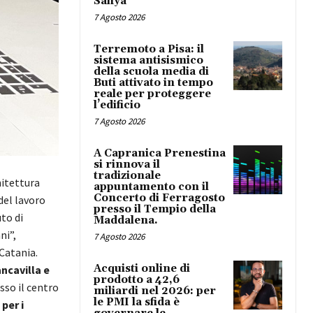
Safiya
7 Agosto 2026
Terremoto a Pisa: il
sistema antisismico
della scuola media di
Buti attivato in tempo
reale per proteggere
l’edificio
7 Agosto 2026
A Capranica Prenestina
si rinnova il
tradizionale
hitettura
appuntamento con il
Concerto di Ferragosto
del lavoro
presso il Tempio della
uto di
Maddalena.
ni”,
7 Agosto 2026
Catania.
Acquisti online di
ncavilla e
prodotto a 42,6
esso il centro
miliardi nel 2026: per
le PMI la sfida è
per i