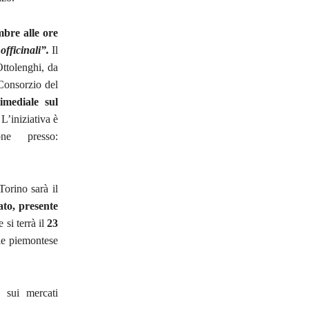
mbre alle ore
fficinali”.
Il
Ottolenghi, da
 Consorzio del
imediale sul
L’iniziativa è
ne presso:
orino sarà il
ato, presente
 si terrà il
23
le piemontese
 sui mercati