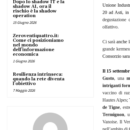
Dopo lo shadow IT e la
Unione Industr
shadow AI, ora il
rischio è la shadow
20 ad Asti, i
operation
degustazione 
15 Giugno 2026
olfattivo.
Zeroventiquattro.it:
Come ci posizioniamo
Ci sarà
anche l
nel mondo
grande kermess
dell’informazione
economica
Consorzio sara
1 Giugno 2026
Il 15 settembr
Resilienza intrinseca:
Gusto
, una
m
quando la rete diventa
l’obiettivo
intriganti for
7 Maggio 2026
vaccino di ra
Hautes Alpes;
de Tigne
, est
Termignon
, u
Vanoise. Il Ve
nell’ambito di 