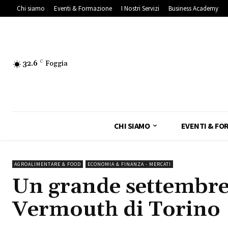
Chi siamo
Eventi & Formazione
I Nostri Servizi
Business Academy
32.6
C
Foggia
CHI SIAMO
EVENTI & FO
AGROALIMENTARE & FOOD
ECONOMIA & FINANZA - MERCATI
Un grande settembre 
Vermouth di Torino