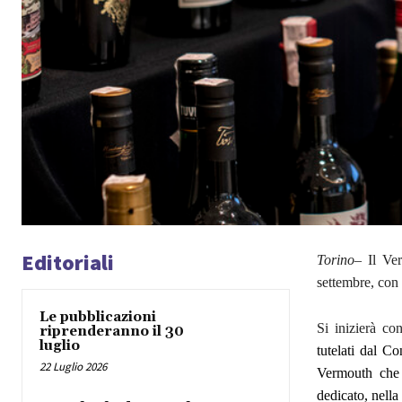
Editoriali
Torino
– Il Ve
settembre, con 
Le pubblicazioni
Si inizierà co
riprenderanno il 30
luglio
tutelati dal Co
22 Luglio 2026
Vermouth che 
dedicato, nella