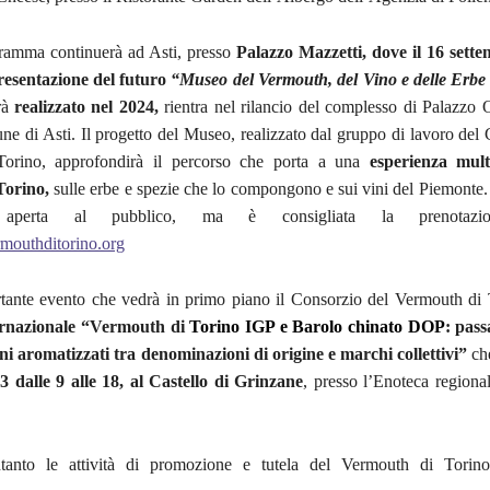
ramma continuerà ad Asti, presso
Palazzo Mazzetti, dove il 16 sette
resentazione del futuro
“Museo del Vermouth, del Vino e delle Erbe o
rà
realizzato nel 2024,
rientra nel rilancio del complesso di Palazzo 
ne di Asti. Il progetto del Museo, realizzato dal gruppo di lavoro del
orino, approfondirà il percorso che porta a una
esperienza mult
Torino,
sulle erbe e spezie che lo compongono e sui vini del Piemonte. 
 aperta al pubblico, ma è consigliata la prenotazio
outhditorino.org
tante evento che vedrà in primo piano il Consorzio del Vermouth di T
ernazionale “Vermouth di
Torino IGP e Barolo chinato DOP
: pass
ini aromatizzati tra denominazioni di origine e marchi collettivi”
che
 dalle 9 alle 18, al Castello di Grinzane
, presso l’Enoteca regiona
tanto le attività di promozione e tutela del Vermouth di Torino