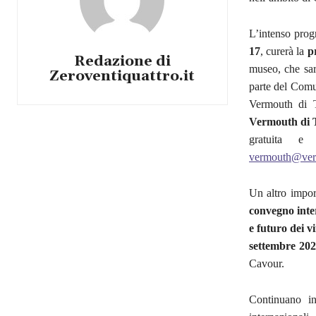
L’intenso prog
17
, curerà la
p
Redazione di
museo, che sa
Zeroventiquattro.it
parte del Comu
Vermouth di T
Vermouth di 
gratuita e
vermouth@verm
Un altro impor
convegno int
e futuro dei v
settembre 2023
Cavour.
Continuano in