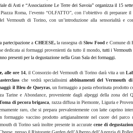
iale di Asti e “Associazione Le Terre dei Savoia” organizza il 15 sett
n
Piazza Roma, l’evento “OLFATTO”, con l’obiettivo di preparare il 
del Vermouth di Torino, con un’introduzione alla sensorialità e co
a partecipazione
a
CHEESE,
la rassegna di
Slow Food
e Comune di B
e dedicata ai formaggi provenienti da tutto il mondo
, tutti i Vermouth
nno presenti per la degustazione nella Gran Sala dei formaggi.
e
, alle ore 14
, il Consorzio del Vermouth di Torino darà vita a un
Lab
asterclass
che vedrà specialissimi
abbinamenti del Vermouth di
maggi: il Bleu de Queyras
, un formaggio a pasta erborinata prodotto c
zza Tarine e Abondance, proveniente dagli alpeggi della zona del Q
Toma di pecora brigasca
, razza diffusa in Piemonte, Liguria e Proven
remamente raro, che si prepara prevalentemente con latte caprino inter
n formaggio vaccino prodotto artigianalmente nel cuore del parco n
rmouth di Torino sarà inoltre presente in accurate
cene di degustazion
Cheese, presso il Ristorante Garden dell’Albergo dell’Agenzia di Polle