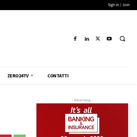
Sign in / Join
ZERO24TV
CONTATTI
- Advertising -