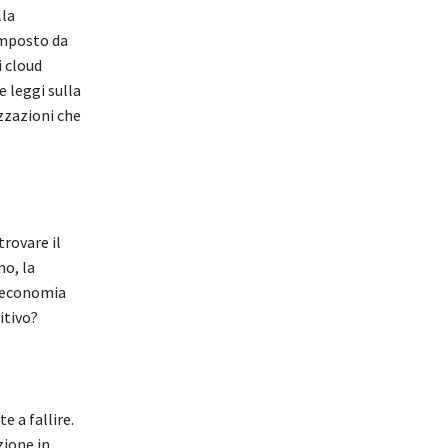
lla
omposto da
i cloud
e leggi sulla
izzazioni che
rovare il
no, la
va economia
itivo?
e a fallire.
zione in