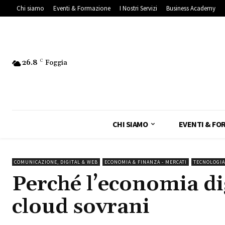
Chi siamo
Eventi & Formazione
I Nostri Servizi
Business Academy
26.8
C
Foggia
CHI SIAMO
EVENTI & FO
COMUNICAZIONE, DIGITAL & WEB
ECONOMIA & FINANZA - MERCATI
TECNOLOGIA
Perché l’economia di
cloud sovrani