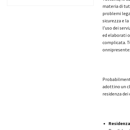
materia di tu
problemi lega
sicurezza e la
l’uso dei serv
ed elaborati o
complicata. Tu
onnipresente:
Probabilmente
adottino un cl
residenza dei 
Residenza 