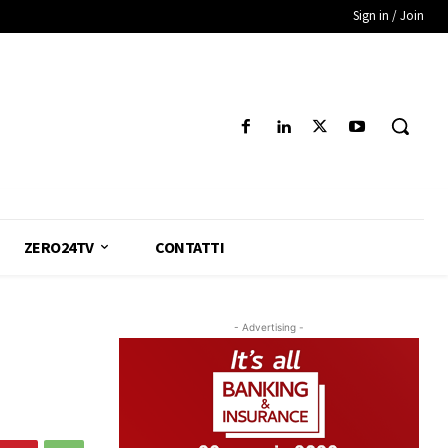
Sign in / Join
ZERO24TV
CONTATTI
- Advertising -