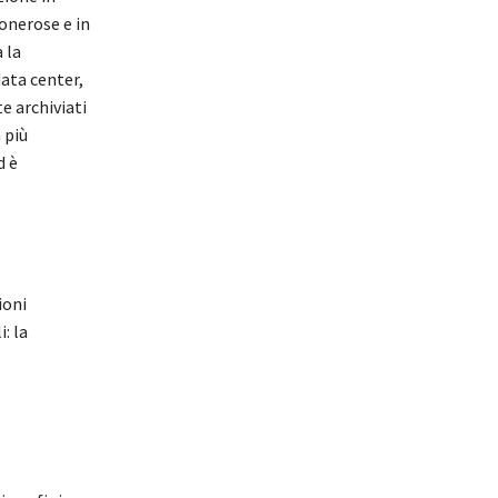
onerose e in
 la
data center,
te archiviati
 più
d è
ioni
: la