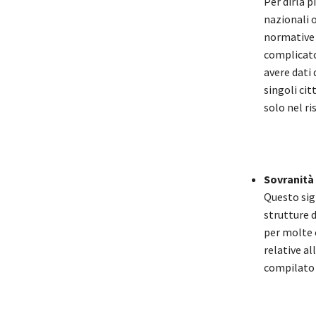
Per dirla p
nazionali o
normative 
complicato
avere dati d
singoli cit
solo nel ri
Sovranità 
Questo sign
strutture d
per molte o
relative a
compilato 