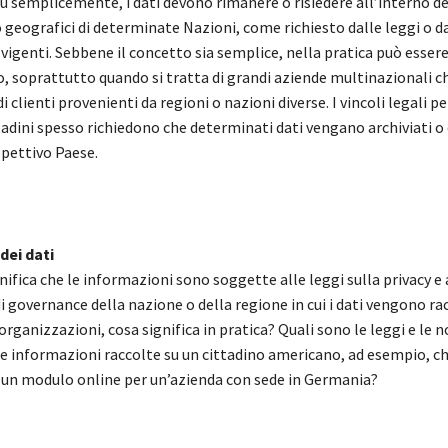
iù semplicemente, i dati devono rimanere o risiedere all’interno de
 geografici di determinate Nazioni, come richiesto dalle leggi o d
vigenti. Sebbene il concetto sia semplice, nella pratica può esser
, soprattutto quando si tratta di grandi aziende multinazionali 
i clienti provenienti da regioni o nazioni diverse. I vincoli legali per
tadini spesso richiedono che determinati dati vengano archiviati o
spettivo Paese.
dei dati
ifica che le informazioni sono soggette alle leggi sulla privacy e 
i governance della nazione o della regione in cui i dati vengono ra
rganizzazioni, cosa significa in pratica? Quali sono le leggi e le 
lle informazioni raccolte su un cittadino americano, ad esempio, c
un modulo online per un’azienda con sede in Germania?