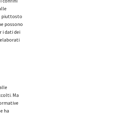
i confini
alle
e piuttosto
che possono
 i dati dei
 elaborati
alle
ccolti. Ma
normative
he ha