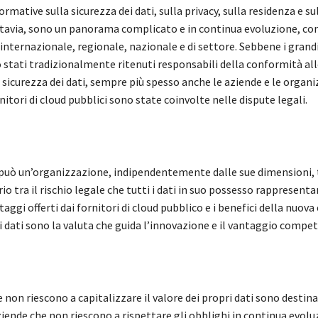
ormative sulla sicurezza dei dati, sulla privacy, sulla residenza e su
ttavia, sono un panorama complicato e in continua evoluzione, c
o internazionale, regionale, nazionale e di settore. Sebbene i grand
 stati tradizionalmente ritenuti responsabili della conformità all
a sicurezza dei dati, sempre più spesso anche le aziende e le organ
nitori di cloud pubblici sono state coinvolte nelle dispute legali.
può un’organizzazione, indipendentemente dalle sue dimensioni, t
rio tra il rischio legale che tutti i dati in suo possesso rappresenta
antaggi offerti dai fornitori di cloud pubblico e i benefici della nuo
i i dati sono la valuta che guida l’innovazione e il vantaggio compet
 non riescono a capitalizzare il valore dei propri dati sono destinat
ziende che non riescono a rispettare gli obblighi in continua evolu