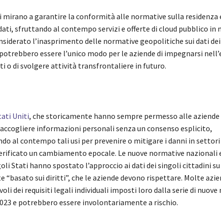
i mirano a garantire la conformità alle normative sulla residenza 
dati, sfruttando al contempo servizi e offerte di cloud pubblico in
iderato l’inasprimento delle normative geopolitiche sui dati dei c
 potrebbero essere l’unico modo per le aziende di impegnarsi nel
ti o di svolgere attività transfrontaliere in futuro.
tati Uniti
, che storicamente hanno sempre permesso alle aziende 
 raccogliere informazioni personali senza un consenso esplicito,
 al contempo tali usi per prevenire o mitigare i danni in settori 
 verificato un cambiamento epocale. Le nuove normative nazionali 
goli Stati hanno spostato l’approccio ai dati dei singoli cittadini s
“basato sui diritti”, che le aziende devono rispettare. Molte azi
li dei requisiti legali individuali imposti loro dalla serie di nuov
023 e potrebbero essere involontariamente a rischio.