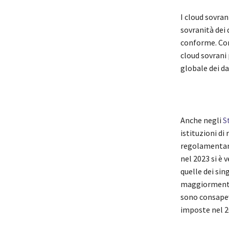
I cloud sovran
sovranità dei 
conforme. Cons
cloud sovrani
globale dei da
Anche negli
S
istituzioni di
regolamentando
nel 2023 si è
quelle dei sin
maggiormente 
sono consapevo
imposte nel 2