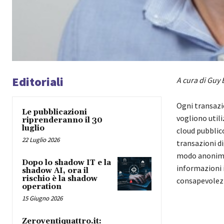
Editoriali
A cura di Guy
Ogni transazi
Le pubblicazioni
vogliono utili
riprenderanno il 30
luglio
cloud pubblic
22 Luglio 2026
transazioni di
modo anonimo 
Dopo lo shadow IT e la
informazioni i
shadow AI, ora il
rischio è la shadow
consapevolezza
operation
15 Giugno 2026
Zeroventiquattro.it: