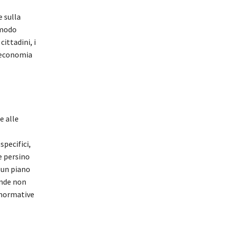
e sulla
 modo
ittadini, i
l’economia
e alle
specifici,
e persino
u un piano
ende non
e normative