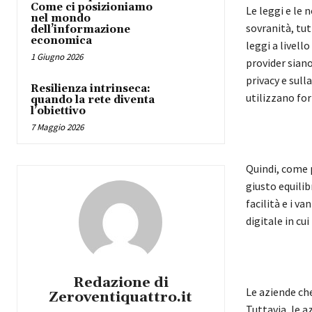
Come ci posizioniamo
Le leggi e le n
nel mondo
sovranità, tu
dell’informazione
economica
leggi a livell
1 Giugno 2026
provider siano
privacy e sull
Resilienza intrinseca:
utilizzano for
quando la rete diventa
l’obiettivo
7 Maggio 2026
Quindi, come 
giusto equilib
facilità e i v
digitale in cu
Redazione di
Le aziende che
Zeroventiquattro.it
Tuttavia, le a