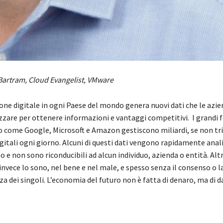
 Bartram, Cloud Evangelist, VMware
one digitale in ogni Paese del mondo genera nuovi dati che le azi
zzare per ottenere informazioni e vantaggi competitivi. I grandi f
o come Google, Microsoft e Amazon gestiscono miliardi, se non tril
gitali ogni giorno. Alcuni di questi dati vengono rapidamente anali
e non sono riconducibili ad alcun individuo, azienda o entità. Alt
nvece lo sono, nel bene e nel male, e spesso senza il consenso o l
 dei singoli. L’economia del futuro non è fatta di denaro, ma di da