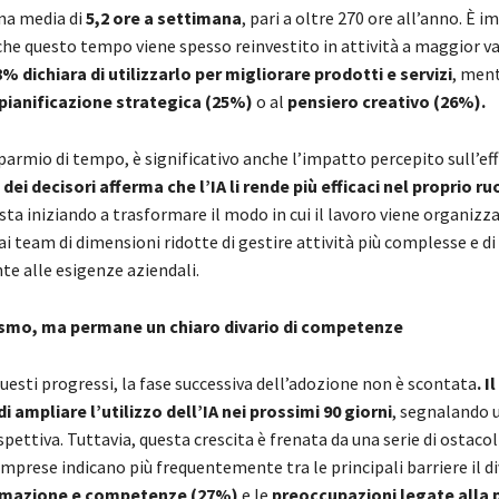
una media di
5,2 ore a settimana
, pari a oltre 270 ore all’anno. È 
che questo tempo viene spesso reinvestito in attività a maggior v
38% dichiara di utilizzarlo per migliorare prodotti e servizi
, ment
pianificazione strategica
(25%)
o al
pensiero creativo (26%).
parmio di tempo, è significativo anche l’impatto percepito sull’effi
dei decisori afferma che l’IA li rende più efficaci nel proprio ru
 sta iniziando a trasformare il modo in cui il lavoro viene organizz
 team di dimensioni ridotte di gestire attività più complesse e di
te alle esigenze aziendali.
smo, ma permane un chiaro divario di competenze
esti progressi, la fase successiva dell’adozione non è scontata
. I
i ampliare l’utilizzo dell’IA nei prossimi 90 giorni
, segnalando 
spettiva. Tuttavia, questa crescita è frenata da una serie di ostacoli
 imprese indicano più frequentemente tra le principali barriere il di
mazione e competenze (27%)
e le
preoccupazioni legate alla 