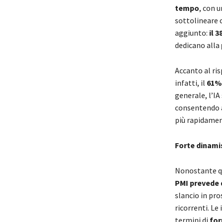
tempo
, con 
sottolineare 
aggiunto:
il 
dedicano alla
Accanto al ris
infatti, il
61% 
generale, l’IA
consentendo ai
più rapidamen
Forte dinami
Nonostante qu
PMI prevede d
slancio in pro
ricorrenti. Le
termini di
for