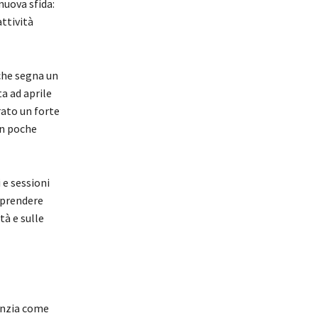
nuova sfida:
ttività
che segna un
ata ad aprile
rato un forte
n poche
 e sessioni
mprendere
tà e sulle
denzia come