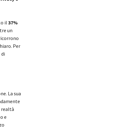
o il
37%
tre un
ricorrono
hiaro. Per
 di
ne. La sua
ondamente
 realtà
o e
zzo