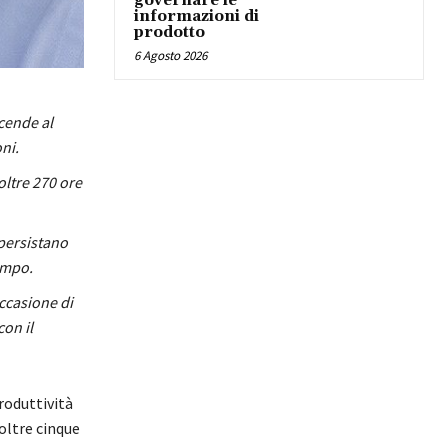
governare le
informazioni di
prodotto
6 Agosto 2026
scende al
oni.
oltre 270 ore
 persistano
tempo.
occasione di
on il
roduttività
 oltre cinque