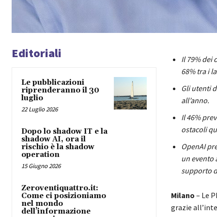
Editoriali
Il 79% dei 
68% tra i l
Le pubblicazioni
Gli utenti 
riprenderanno il 30
luglio
all’anno.
22 Luglio 2026
Il 46% prev
ostacoli q
Dopo lo shadow IT e la
shadow AI, ora il
OpenAI pres
rischio è la shadow
operation
un evento 
15 Giugno 2026
supporto d
Zeroventiquattro.it:
Milano
– Le P
Come ci posizioniamo
nel mondo
grazie all’int
dell’informazione