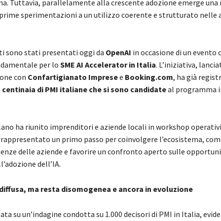
na. Tuttavia, parallelamente alla crescente adozione emerge una 
prime sperimentazioni a un utilizzo coerente e strutturato nelle a
ti sono stati presentati oggi da
OpenAI
in occasione di un evento 
ndamentale per lo
SME AI Accelerator in Italia
. L’iniziativa, lanci
ione con
Confartigianato Imprese
e
Booking.com
, ha già regist
n
centinaia di PMI italiane che si sono candidate
al programma i
lano ha riunito imprenditori e aziende locali in workshop operativi
a rappresentato un primo passo per coinvolgere l’ecosistema, co
enze delle aziende e favorire un confronto aperto sulle opportuni
ll’adozione dell’IA.
 diffusa, ma resta disomogenea e ancora in evoluzione
sata su un’indagine condotta su 1.000 decisori di PMI in Italia, evi