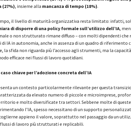
a (27%)
, insieme alla
mancanza di tempo (18%)
.
mpo, il livello di maturità organizzativa resta limitato: infatti, sol
hiara di disporre di una policy formale sull’utilizzo dell’IA
, men
rmale o non strutturato rimane diffuso – con molti dipendenti che 
 di IA in autonomia, anche in assenza di un quadro di riferimento c
 la sfida non riguarda più l’accesso agli strumenti, ma la capacità
odo efficace nei flussi di lavoro quotidiani.
 caso chiave per l’adozione concreta dell’IA
resenta un contesto particolarmente rilevante per questa transizio
ratterizzata da elevato numero di piccole e microimprese, prof
erritorio e molto diversificate tra settori. Sebbene molte di queste
erimentando l’IA, spesso necessitano di un supporto personalizzat
oglierne appieno il valore, soprattutto nel passaggio da un utili
lussi di lavoro più strutturati e replicabili.