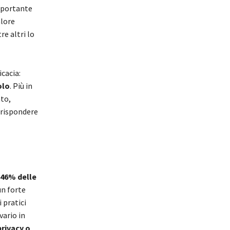
importante
alore
re altri lo
cacia:
olo
. Più in
ato,
 rispondere
l 46% delle
un forte
 pratici
vario in
privacy o