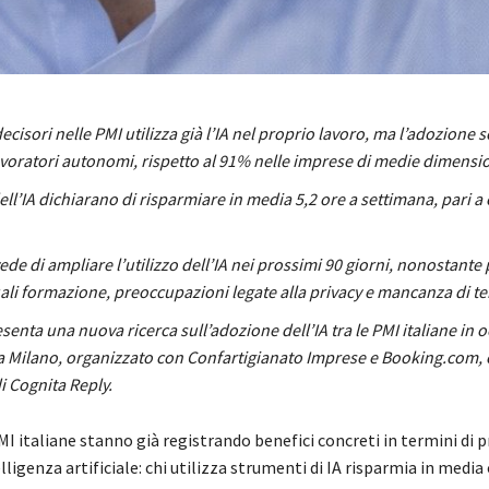
decisori nelle PMI utilizza già l’IA nel proprio lavoro, ma l’adozione 
avoratori autonomi, rispetto al 91% nelle imprese di medie dimensi
dell’IA dichiarano di risparmiare in media 5,2 ore a settimana, pari a 
ede di ampliare l’utilizzo dell’IA nei prossimi 90 giorni, nonostante
uali formazione, preoccupazioni legate alla privacy e mancanza di 
enta una nuova ricerca sull’adozione dell’IA tra le PMI italiane in 
a Milano, organizzato con Confartigianato Imprese e Booking.com, c
i Cognita Reply.
MI italiane stanno già registrando benefici concreti in termini di p
elligenza artificiale: chi utilizza strumenti di IA risparmia in media