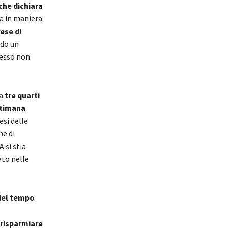
che dichiara
ia in maniera
ese di
ndo un
pesso non
ca
tre quarti
ttimana
esi delle
ne di
 si stia
ato nelle
 del tempo
i risparmiare