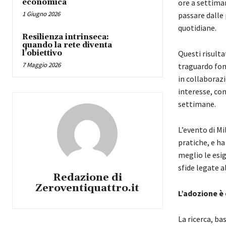
economica
ore a settima
1 Giugno 2026
passare dalle 
quotidiane.
Resilienza intrinseca:
quando la rete diventa
l’obiettivo
Questi risulta
7 Maggio 2026
traguardo fo
in collaboraz
interesse, co
settimane.
L’evento di Mi
pratiche, e h
meglio le esig
sfide legate a
Redazione di
Zeroventiquattro.it
L’adozione è
La ricerca, ba