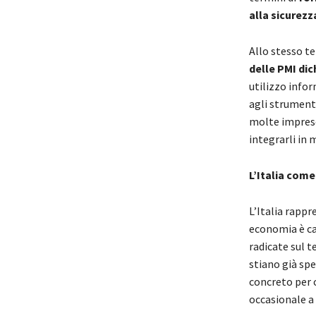
alla sicurezz
Allo stesso te
delle PMI dic
utilizzo info
agli strumenti
molte imprese,
integrarli in m
L’Italia come
L’Italia rapp
economia è ca
radicate sul t
stiano già sp
concreto per c
occasionale a f