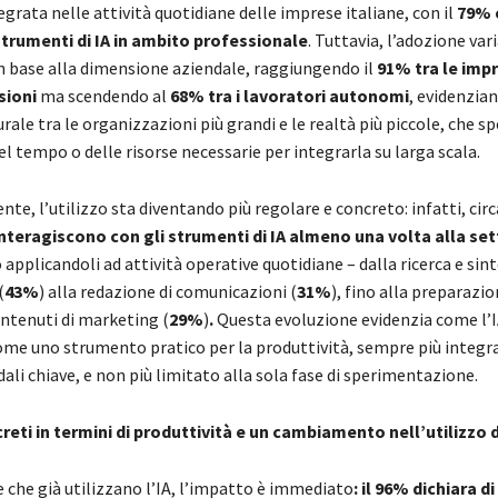
ntegrata nelle attività quotidiane delle imprese italiane, con il
79% 
 strumenti di IA in ambito professionale
. Tuttavia, l’adozione var
in base alla dimensione aziendale, raggiungendo il
91% tra le impr
sioni
ma scendendo al
68% tra i lavoratori autonomi
, evidenzia
urale tra le organizzazioni più grandi e le realtà più piccole, che s
 tempo o delle risorse necessarie per integrarla su larga scala.
e, l’utilizzo sta diventando più regolare e concreto: infatti, cir
interagiscono con gli strumenti di IA almeno una volta alla se
 applicandoli ad attività operative quotidiane – dalla ricerca e sint
(
43%
) alla redazione di comunicazioni (
31%
), fino alla preparazio
ntenuti di marketing (
29%
)
.
Questa evoluzione evidenzia come l’IA
me uno strumento pratico per la produttività, sempre più integr
dali chiave, e non più limitato alla sola fase di sperimentazione.
reti in termini di produttività e un cambiamento nell’utilizzo
 che già utilizzano l’IA, l’impatto è immediato
: il 96% dichiara d