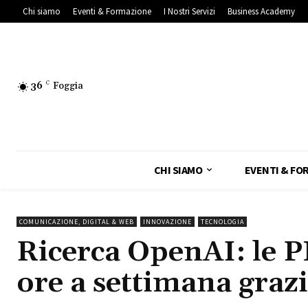
Chi siamo
Eventi & Formazione
I Nostri Servizi
Business Academy
36
C
Foggia
CHI SIAMO
EVENTI & FO
COMUNICAZIONE, DIGITAL & WEB
INNOVAZIONE
TECNOLOGIA
Ricerca OpenAI: le P
ore a settimana grazi