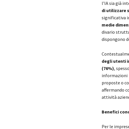
l’IA sia già i
di utilizzare
significativa 
medie dimen
divario strutt
dispongono del
Contestualment
degli utenti 
(76%)
, spesso
informazioni 
proposte o co
affermando co
attività azien
Benefici conc
Per le imprese