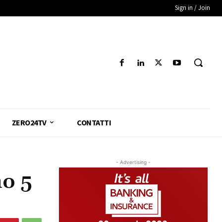
Sign in / Join
ZERO24TV
CONTATTI
- Advertising -
no 5