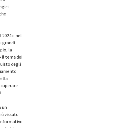
ogici
 che
 2024 e nel
u grandi
pio, la
 il tema dei
uisto degli
pliamento
della
recuperare
i.
o un
iù vissuto
informativo