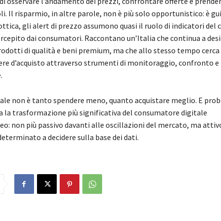
di osservare l’andamento dei prezzi, confrontare offerte e prender
i. Il risparmio, in altre parole, non è più solo opportunistico: è gu
’ottica, gli alert di prezzo assumono quasi il ruolo di indicatori del 
cepito dai consumatori. Raccontano un’Italia che continua a des
rodotti di qualità e beni premium, ma che allo stesso tempo cerca 
tere d’acquisto attraverso strumenti di monitoraggio, confronto e
.
rale non è tanto spendere meno, quanto acquistare meglio. E pro
a la trasformazione più significativa del consumatore digitale
: non più passivo davanti alle oscillazioni del mercato, ma attiv
eterminato a decidere sulla base dei dati.