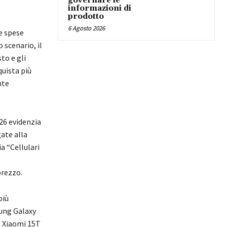
governare le
informazioni di
prodotto
6 Agosto 2026
 e spese
 scenario, il
to e gli
quista più
nte
026 evidenzia
ate alla
a “Cellulari
prezzo.
più
sung Galaxy
e Xiaomi 15T