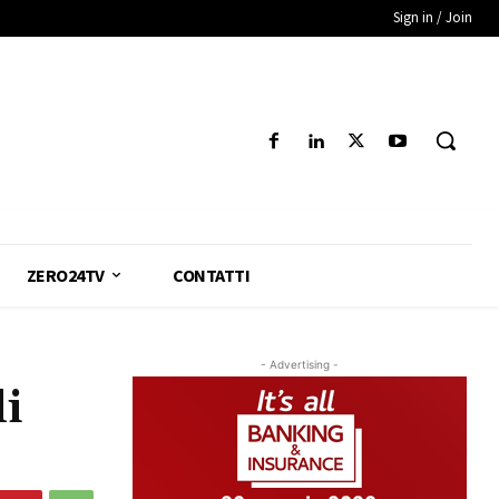
Sign in / Join
ZERO24TV
CONTATTI
- Advertising -
li