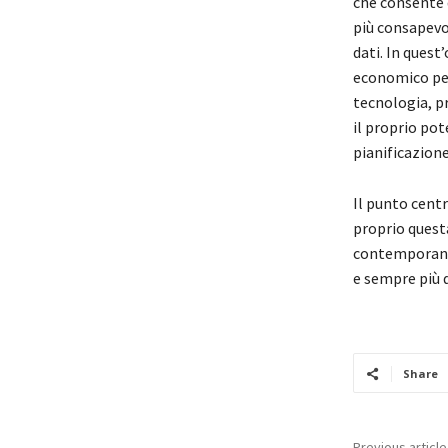
che consente 
più consapevol
dati. In quest
economico per
tecnologia, p
il proprio po
pianificazione
Il punto cent
proprio quest
contemporaneo
e sempre più d
Share
Previous article