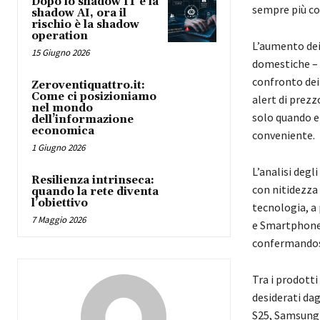
Dopo lo shadow IT e la
sempre più co
shadow AI, ora il
rischio è la shadow
operation
L’aumento dei 
15 Giugno 2026
domestiche – h
confronto dei 
Zeroventiquattro.it:
Come ci posizioniamo
alert di prezz
nel mondo
solo quando e
dell’informazione
economica
conveniente.
1 Giugno 2026
L’analisi degl
Resilienza intrinseca:
con nitidezza
quando la rete diventa
l’obiettivo
tecnologia, a
7 Maggio 2026
e Smartphone”
confermandosi 
Tra i prodott
desiderati da
S25, Samsung 