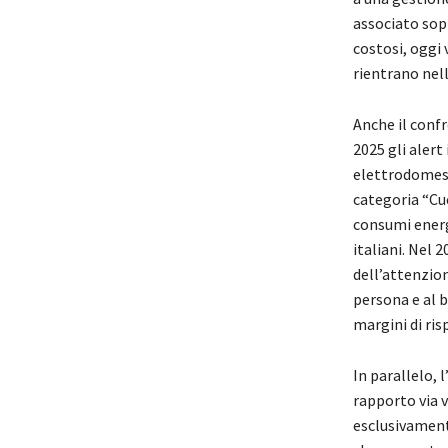
associato sop
costosi, oggi 
rientrano nell
Anche il conf
2025 gli aler
elettrodomesti
categoria “Cuc
consumi energe
italiani. Nel 
dell’attenzion
persona e al b
margini di ris
In parallelo, 
rapporto via v
esclusivament