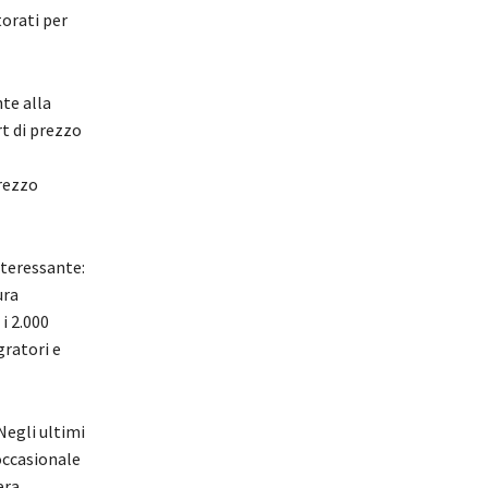
orati per
te alla
rt di prezzo
rezzo
teressante:
ura
i 2.000
gratori e
Negli ultimi
occasionale
era