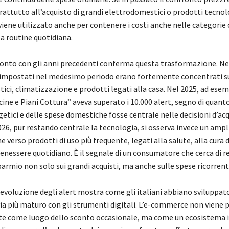
rattutto all’acquisto di grandi elettrodomestici o prodotti tecnol
viene utilizzato anche per contenere i costi anche nelle categorie
a routine quotidiana.
ronto con gli anni precedenti conferma questa trasformazione. Nel
t impostati nel medesimo periodo erano fortemente concentrati s
ci, climatizzazione e prodotti legati alla casa. Nel 2025, ad esem
ine e Piani Cottura” aveva superato i 10.000 alert, segno di quanto
tici e delle spese domestiche fosse centrale nelle decisioni d’acq
2026, pur restando centrale la tecnologia, si osserva invece un am
e verso prodotti di uso più frequente, legati alla salute, alla cura 
enessere quotidiano. È il segnale di un consumatore che cerca di 
parmio non solo sui grandi acquisti, ma anche sulle spese ricorrent
l’evoluzione degli alert mostra come gli italiani abbiano sviluppat
ia più maturo con gli strumenti digitali. L’e-commerce non viene p
e come luogo dello sconto occasionale, ma come un ecosistema 