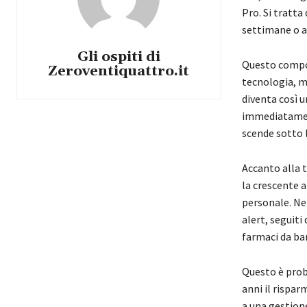
Pro. Si tratt
settimane o a
Gli ospiti di
Questo compo
Zeroventiquattro.it
tecnologia, ma
diventa così u
immediatament
scende sotto l
Accanto alla 
la crescente a
personale. Nei
alert, seguiti
farmaci da ba
Questo è prob
anni il rispar
a una gestione