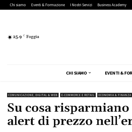
Chi siamo
Eventi & Formazione
I Nostri Servizi
Business Academy
25.9
C
Foggia
CHI SIAMO
EVENTI & FO
COMUNICAZIONE, DIGITAL & WEB
E-COMMERCE E RETAIL
ECONOMIA & FINANZA 
Su cosa risparmiano d
alert di prezzo nell’e