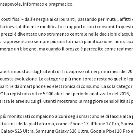
nsapevole, informato e pragmatico.
costi fissi – dall’energia ai carburanti, passando per mutui, affitti
a inevitabilmente modificato il rapporto con i consumi. In questo
prezzi è diventato uno strumento centrale nelle decisioni d’acquis
o rappresentano sempre più una forma di pianificazione: non si ac
merge un bisogno, ma quando il prezzo è percepito come realme
i alert impostati dagli utenti di Trovaprezzi.it nei primi mesi del 2
 questa evoluzione. Le categorie più monitorate restano quelle leg
 partire da smartphone ed elettronica di consumo. La sola categori
 ha registrato oltre 5.900 alert nel periodo analizzato del 2026,
tra le aree su cui gli utenti mostrano la maggiore sensibilità al 
i più monitorati compaiono alcuni degli smartphone di fascia alta 
gli utenti della piattaforma, come iPhone 17, iPhone 17 Pro, Sam
Galaxy S25 Ultra, Samsung Galaxy S26 Ultra, Google Pixel 10 Pro 