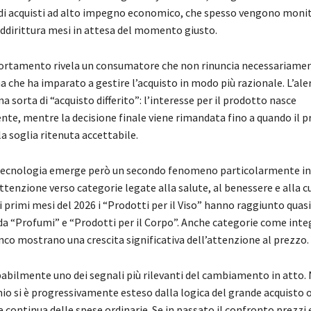
a di acquisti ad alto impegno economico, che spesso vengono monit
ddirittura mesi in attesa del momento giusto.
rtamento rivela un consumatore che non rinuncia necessariamen
 che ha imparato a gestire l’acquisto in modo più razionale. L’ale
na sorta di “acquisto differito”: l’interesse per il prodotto nasce
e, mentre la decisione finale viene rimandata fino a quando il p
a soglia ritenuta accettabile.
tecnologia emerge però un secondo fenomeno particolarmente in
ttenzione verso categorie legate alla salute, al benessere e alla c
 primi mesi del 2026 i “Prodotti per il Viso” hanno raggiunto quasi 
 da “Profumi” e “Prodotti per il Corpo”. Anche categorie come inte
nco mostrano una crescita significativa dell’attenzione al prezzo.
abilmente uno dei segnali più rilevanti del cambiamento in atto. 
mio si è progressivamente esteso dalla logica del grande acquisto 
 continua delle spese ordinarie. Se in passato il confronto prezzi 