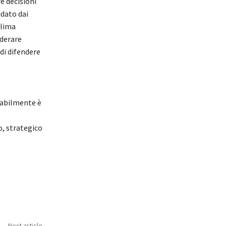
e decisioni
idato dai
clima
iderare
di difendere
babilmente è
o, strategico
Next article