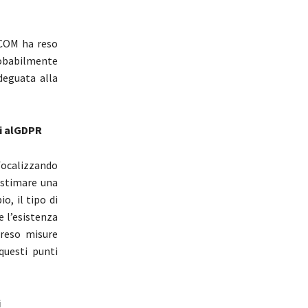
 DCOM ha reso
obabilmente
deguata alla
ti alGDPR
focalizzando
 stimare una
o, il tipo di
e l’esistenza
preso misure
questi punti
i