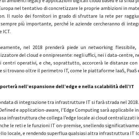
 di ambienti legacy e applicazioni digitali cloud based è la sfida p
Europa nel tentativo di concretizzare le proprie ambizioni in mater
on.
Il ruolo dei fornitori in grado di sfruttare la rete per raggi
à sempre più importante, perché le aziende cercheranno di integr
e ICT.
amente, nel 2018 prenderà piede un networking flessibile, a
zzatore del cloud e onnipresente: negli uffici, nei i data-centre, n
ei centri operativi, e che, soprattutto, accorcerà le distanze con
 si trovano oltre il perimetro IT, come le piattaforme IaaS, PaaS 
pporterà nell’espansione dell’edge e nella scalabilità dell’IT
data di integrazione tra infrastrutture IT si farà strada nel 2018.
 Defined e application-aware, l’Edge Computing sarà applicabile i
ssa infrastruttura che collega l’edge locale ai cloud centralizzati 
che le reti e le funzioni IT on-premise, snellendo significativamen
vello locale, e rendendo superflua qualsiasi altra infrastruttura IT l