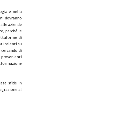
ogia e nella
oni dovranno
 alle aziende
te, perché le
attaforme di
ti talenti su
à cercando di
 provenienti
asformazione
sse sfide in
egrazione al