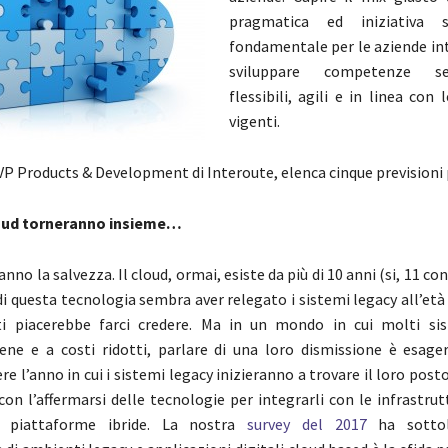
pragmatica ed iniziativa s
fondamentale per le aziende in
sviluppare competenze s
flessibili, agili e in linea con
vigenti.
VP Products & Development di Interoute, elenca cinque previsioni p
cloud torneranno insieme…
anno la salvezza. Il cloud, ormai, esiste da più di 10 anni (si, 11 co
di questa tecnologia sembra aver relegato i sistemi legacy all’età 
 piacerebbe farci credere. Ma in un mondo in cui molti sis
ne e a costi ridotti, parlare di una loro dismissione è esager
e l’anno in cui i sistemi legacy inizieranno a trovare il loro pos
con l’affermarsi delle tecnologie per integrarli con le infrastrutt
ì piattaforme ibride. La nostra
survey del 2017
ha sottol