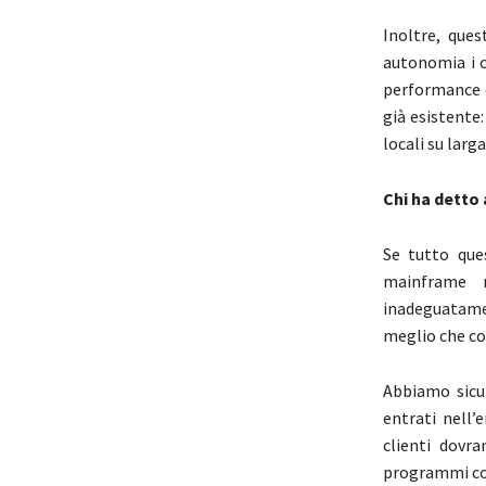
Inoltre, que
autonomia i c
performance d
già esistente
locali su larga
Chi ha detto 
Se tutto que
mainframe mo
inadeguatament
meglio che con
Abbiamo sicur
entrati nell’
clienti dovr
programmi con