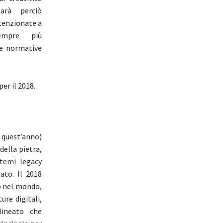
arà perciò
tenzionate a
empre più
 le normative
er il 2018.
n quest’anno)
della pietra,
temi legacy
ato. Il 2018
to nel mondo,
ure digitali,
ineato che