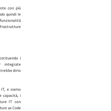
ente con più
ndo quindi le
 funzionalità
nfrastrutture
ostituendo i
r integrate
otrebbe dirlo
 IT, e siamo
e capacità, i
tture IT con
cture as Code