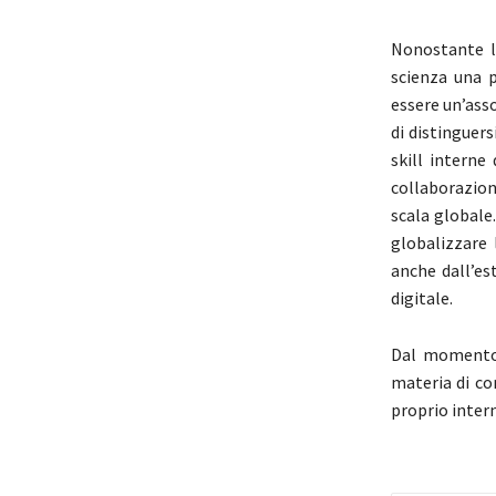
Nonostante la
scienza una 
essere un’asso
di distinguers
skill interne
collaborazion
scala globale
globalizzare 
anche dall’es
digitale.
Dal momento c
materia di c
proprio intern