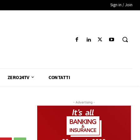
Sign in / Join
ZERO24TV
CONTATTI
- Advertising -