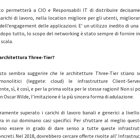
sto permetterà a CIO e Responsabili IT di distribuire decisam
arichi di lavoro, nella location migliore per gli utenti, migliora
ell’engagement delle applicazioni. E’ un utilizzo inedito di una
: dopo tutto, lo scopo del networking è stato sempre di fornire i
 scala.
architettura Three-Tier?
sto sembra suggerire che le architetture Three-Tier stiano s
nolitici (leggete: cloud) le infrastrutture Client-Serve
e, sì, è così, e per la prima volta per le stesse ragioni! Non si p
 Oscar Wilde, l’imitazione è la più sincera forma di adulazione.
amente superato i carichi di lavoro banali e generici a livello
era in cui dominano casi specifici. Per sfruttare al meglio quest
anno essere in grado di dare senso a tutte queste infrastru
creti. Nel 2018, dovrebbero cercare offerte rivolte all’ Infrastru