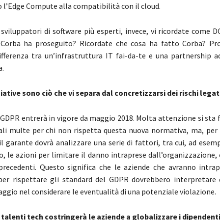
 l’Edge Compute alla compatibilità con il cloud.
 sviluppatori di software più esperti, invece, vi ricordate come
 Corba ha proseguito? Ricordate che cosa ha fatto Corba? Pr
ifferenza tra un’infrastruttura IT fai-da-te e una partnership a
a.
ziative sono ciò che vi separa dal concretizzarsi dei rischi lega
GDPR entrerà in vigore da maggio 2018. Molta attenzione si sta 
ali multe per chi non rispetta questa nuova normativa, ma, per
 il garante dovrà analizzare una serie di fattori, tra cui, ad esempi
, le azioni per limitare il danno intraprese dall’organizzazione, 
 precedenti. Questo significa che le aziende che avranno intra
per rispettare gli standard del GDPR dovrebbero interpretare 
ggio nel considerare le eventualità di una potenziale violazione.
 talenti tech costringerà le aziende a globalizzare i dipendent