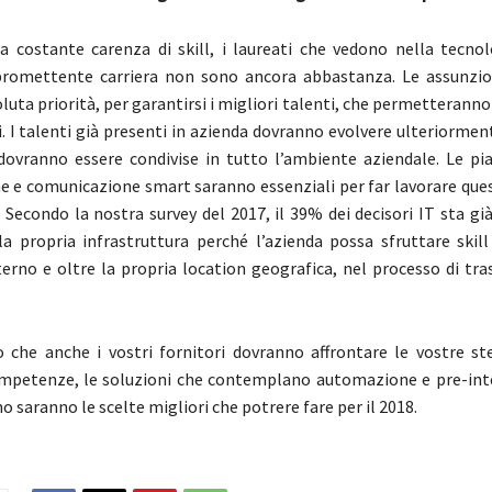
 costante carenza di skill, i laureati che vedono nella tecnol
promettente carriera non sono ancora abbastanza. Le assunzi
luta priorità, per garantirsi i migliori talenti, che permetteranno
i. I talenti già presenti in azienda dovranno evolvere ulteriormen
 dovranno essere condivise in tutto l’ambiente aziendale. Le pi
e e comunicazione smart saranno essenziali per far lavorare ques
. Secondo la nostra survey del 2017, il 39% dei decisori IT sta gi
la propria infrastruttura perché l’azienda possa sfruttare skill
terno e oltre la propria location geografica, nel processo di tr
he anche i vostri fornitori dovranno affrontare le vostre ste
ompetenze, le soluzioni che contemplano automazione e pre-int
o saranno le scelte migliori che potrere fare per il 2018.