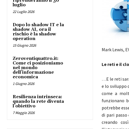
riprenderanno il 30
luglio
22 Luglio 2026
Dopo lo shadow IT e la
shadow AI, ora il
rischio è la shadow
operation
15 Giugno 2026
Mark Lewis, E
Zeroventiquattro.it:
Come ci posizioniamo
Le reti e il 
nel mondo
dell’informazione
economica
…E le reti sar
1 Giugno 2026
e lo sviluppo 
come a molti
Resilienza intrinseca:
funzionano be
quando la rete diventa
l’obiettivo
potrebbe esser
7 Maggio 2026
di pari passo 
creando cos