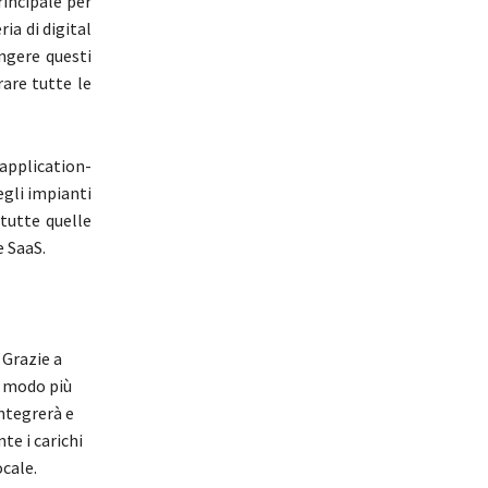
rincipale per
ia di digital
ungere questi
are tutte le
pplication-
egli impianti
 tutte quelle
e SaaS.
 Grazie a
n modo più
integrerà e
te i carichi
ocale.