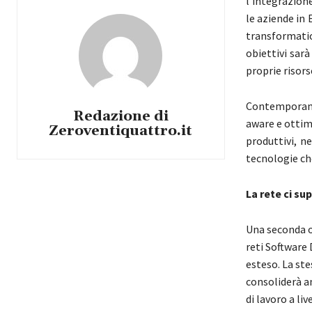
l’integrazione
le aziende in 
transformati
obiettivi sar
proprie risors
Contemporane
Redazione di
aware e ottimi
Zeroventiquattro.it
produttivi, n
tecnologie che
La rete ci su
Una seconda on
reti Software
esteso. La ste
consoliderà an
di lavoro a li