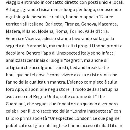
viaggio entrando in contatto diretto con posti unici e locali.
Ad oggi, girando fisicamente luogo per luogo, conoscendo
ogni singola persona e realtà, hanno mappato 12 aree
territoriali italiane: Barletta, Firenze, Genova, Macerata,
Matera, Milano, Modena, Roma, Torino, Valle d’Itria,
Venezia e Vicenza; adesso stanno lavorando sulla guida
segreta di Maranello, ma molti altri progetti sono pronti a
decollare. Dentro l’app di Unexpected Italy sono infatti
analizzati centinaia di luoghi “segreti”, ma anche di
artigiani che accolgono i turisti, bed and breakfast e
boutique hotel dove è come vivere a casa e ristoranti che
fanno della qualità un mantra. L’elenco completo è sulla
loro App, disponibile negli store. Il ruolo della startup ha
avuto eco nel Regno Unito, sulle colonne del “The
Guardian”, che segue i due fondatori da quando divennero
celebri per il loro racconto della “Londra inaspettata” con
la loro prima società “Unexpected London”. Le due pagine
pubblicate sul giornale inglese hanno acceso il dibattito in