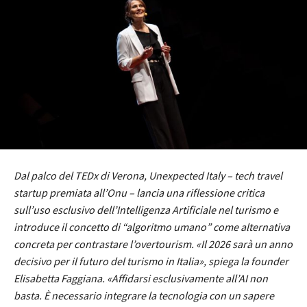
Dal palco del TEDx di Verona, Unexpected Italy – tech travel
startup premiata all’Onu – lancia una riflessione critica
sull’uso esclusivo dell’Intelligenza Artificiale nel turismo e
introduce il concetto di “algoritmo umano” come alternativa
concreta per contrastare l’overtourism. «Il 2026 sarà un anno
decisivo per il futuro del turismo in Italia», spiega la founder
Elisabetta Faggiana. «Affidarsi esclusivamente all’AI non
basta. È necessario integrare la tecnologia con un sapere