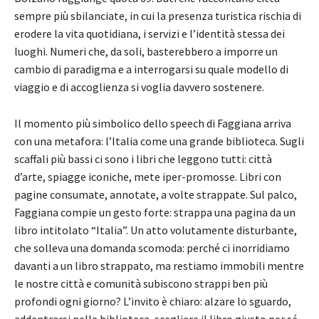
sempre più sbilanciate, in cui la presenza turistica rischia di
erodere la vita quotidiana, i servizi e l’identità stessa dei
luoghi. Numeri che, da soli, basterebbero a imporre un
cambio di paradigma e a interrogarsi su quale modello di
viaggio e di accoglienza si voglia davvero sostenere.
Il momento più simbolico dello speech di Faggiana arriva
con una metafora: l’Italia come una grande biblioteca. Sugli
scaffali più bassi ci sono i libri che leggono tutti: città
d’arte, spiagge iconiche, mete iper-promosse. Libri con
pagine consumate, annotate, a volte strappate. Sul palco,
Faggiana compie un gesto forte: strappa una pagina da un
libro intitolato “Italia”. Un atto volutamente disturbante,
che solleva una domanda scomoda: perché ci inorridiamo
davanti a un libro strappato, ma restiamo immobili mentre
le nostre città e comunità subiscono strappi ben più
profondi ogni giorno? L’invito è chiaro: alzare lo sguardo,