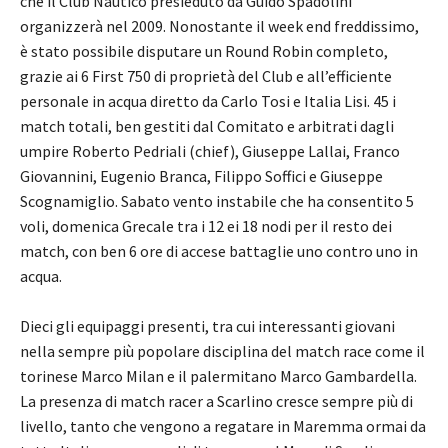
che il Club Nautico presieduto da Guido Spadolini
organizzerà nel 2009. Nonostante il week end freddissimo,
è stato possibile disputare un Round Robin completo,
grazie ai 6 First 750 di proprietà del Club e all’efficiente
personale in acqua diretto da Carlo Tosi e Italia Lisi. 45 i
match totali, ben gestiti dal Comitato e arbitrati dagli
umpire Roberto Pedriali (chief), Giuseppe Lallai, Franco
Giovannini, Eugenio Branca, Filippo Soffici e Giuseppe
Scognamiglio. Sabato vento instabile che ha consentito 5
voli, domenica Grecale tra i 12 ei 18 nodi per il resto dei
match, con ben 6 ore di accese battaglie uno contro uno in
acqua.
Dieci gli equipaggi presenti, tra cui interessanti giovani
nella sempre più popolare disciplina del match race come il
torinese Marco Milan e il palermitano Marco Gambardella.
La presenza di match racer a Scarlino cresce sempre più di
livello, tanto che vengono a regatare in Maremma ormai da