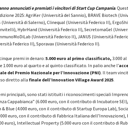
anno annunciati e premiati i vincitori di Start Cup Campania
. Quest
’edizione 2025: AgriKer (Università del Sannio), BRAVE Biotech (Univ
 (Università di Salerno), Clinequal (Università Federico II), ErgoShi
nvitelli), HybrHand (Università Federico II), SecretomaGel (Univer
ImmunoMoDiLab (Università Federico II), JANUS (Università Federico
rsità Federico II), Sporavax (Università Federico II).
 cinque premi in denaro:
5.000 euro al primo classificato,
3.000 al
e 1.000 euro al quarto e al quinto classificato. In palio anche l’
acce
nale del Premio Nazionale per l’Innovazione (PNI)
. Il team vinc
sso diretto alla
finale dell’Innovation Village Award 2025
.
mi principali, sono stati istituiti i riconoscimenti speciali Impren
za Cappabianca” (6.000 euro, con il contributo di Incubatore SEI)
 Blue (4.000 euro, con il contributo di Startup Europa Lab), Socia
000 euro, con il contributo di Fabbrica Italiana dell’Innovazione)
00 euro), Intellectual Property (5.000 euro con il contributo di Ru