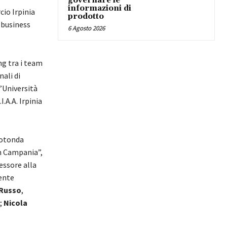
governare le
informazioni di
cio Irpinia
prodotto
, business
6 Agosto 2026
ng tra i team
nali di
l’Università
.A.A. Irpinia
rotonda
in Campania”,
sessore alla
dente
 Russo
,
;
Nicola