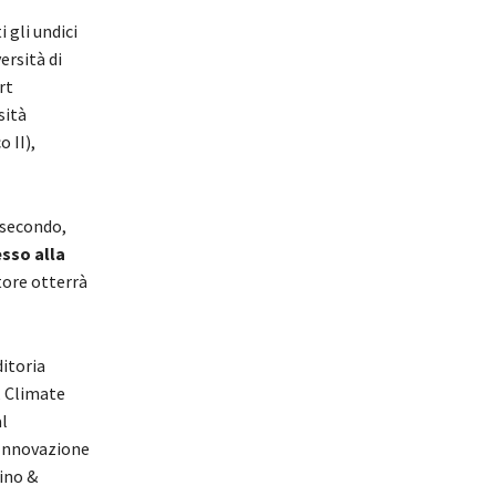
i gli undici
ersità di
rt
sità
 II),
 secondo,
sso alla
itore otterrà
ditoria
, Climate
l
, Innovazione
bino &