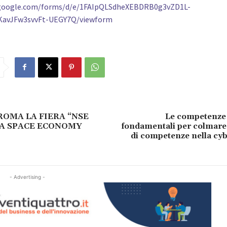
.google.com/forms/d/e/1FAIpQLSdheXEBDRB0g3vZD1L-
KavJFw3svvFt-UEGY7Q/viewform
 ROMA LA FIERA “NSE
Le competenze 
LA SPACE ECONOMY
fondamentali per colmare
di competenze nella cy
- Advertising -