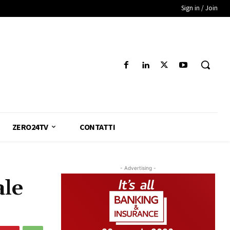
Sign in / Join
ZERO24TV
CONTATTI
- Advertising -
ale