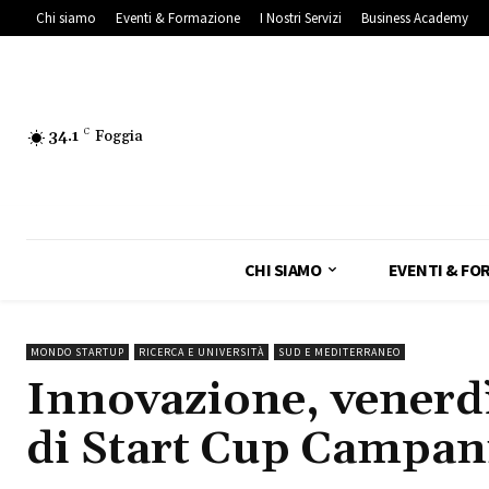
Chi siamo
Eventi & Formazione
I Nostri Servizi
Business Academy
34.1
C
Foggia
CHI SIAMO
EVENTI & FO
MONDO STARTUP
RICERCA E UNIVERSITÀ
SUD E MEDITERRANEO
Innovazione, venerdì 
di Start Cup Campan