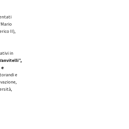
sentati
“Mario
rico II),
tivi in
Vanvitelli”,
 e
ttorandi e
ovazione,
ersità,