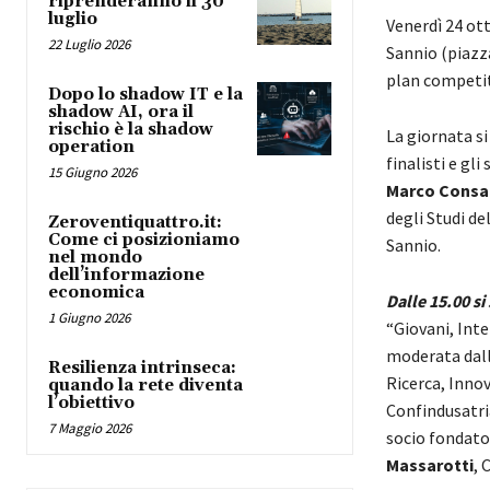
riprenderanno il 30
luglio
Venerdì 24 ott
22 Luglio 2026
Sannio (piazza
plan competit
Dopo lo shadow IT e la
shadow AI, ora il
rischio è la shadow
La giornata s
operation
finalisti e gli
15 Giugno 2026
Marco Consa
degli Studi de
Zeroventiquattro.it:
Come ci posizioniamo
Sannio.
nel mondo
dell’informazione
economica
Dalle 15.00 si 
1 Giugno 2026
“Giovani, Inte
moderata dall
Resilienza intrinseca:
Ricerca, Inno
quando la rete diventa
l’obiettivo
Confindusatr
7 Maggio 2026
socio fondat
Massarotti
, 