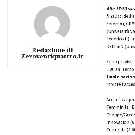
Alle 17:30 sar
finalisti dell
Salerno), CIPS
(Università Va
Federico II), 
RethaiN (Unive
Redazione di
Zeroventiquattro.it
Sono previsti
2.000 al terzo 
finale nazio
inoltre l’acce
Accanto ai pre
Femminile “En
Change/Green &
Innovation (6.
Culturale (1.0