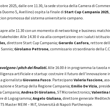
obre 2025, dalle ore 11.30, la sede storica della Camera di Commer
 Duomo 5, Avellino) ospita la finale di
Start Cup Campania 2025
ion promossa dal sistema universitario campano.
i apre alle 11.30 con un momento di networking e business matchi
 stakeholder. Alle 14.30 il via alla competizione con i saluti istituzio
les
, direttore Start Cup Campania;
Gerardo Canfora
, rettore del
l Sannio;
Girolamo Pettrone
, commissario straordinario della C.C.I
svolgono i pitch dei finalisti.
Alle 16.00 è in programma la tavola 
lligenza artificiale e startup: costruire il futuro dell’innovazione 
a giornalista
Giovanna Fusco
. Partecipano
Valeria Fascione
, as
vazione e Startup della Regione Campania;
Emilio De Vizia
, presi
ia Campania;
Andrea Di Girolamo
, STMicroelectronics;
Valentina
ore di Logogramma;
Angelo Giuliana
, direttore generale Meditech
CTS Master MEIM – MiT, Università di Napoli Parthenope.