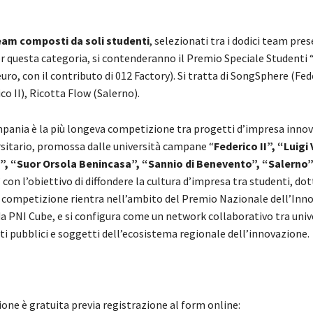
team
composti da soli studenti
, selezionati tra i dodici team pre
r questa categoria, si contenderanno il Premio Speciale Studenti 
euro, con il contributo di 012 Factory). Si tratta di SongSphere (Fede
co II), Ricotta Flow (Salerno).
pania è la più longeva competizione tra progetti d’impresa innova
sitario, promossa dalle università campane “
Federico II”, “Luigi 
, “Suor Orsola Benincasa”, “Sannio di Benevento”, “Salerno”
” con l’obiettivo di diffondere la cultura d’impresa tra studenti, do
La competizione rientra nell’ambito del Premio Nazionale dell’Inn
a PNI Cube, e si configura come un network collaborativo tra univ
ti pubblici e soggetti dell’ecosistema regionale dell’innovazione.
one è gratuita previa registrazione al form online: