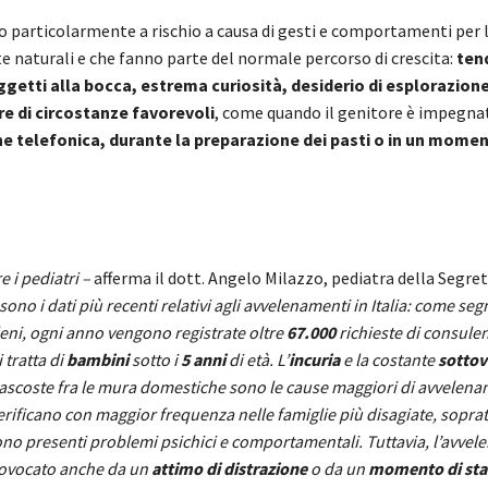
o particolarmente a rischio a causa di gesti e comportamenti per 
 naturali e che fanno parte del normale percorso di crescita:
ten
ggetti alla bocca, estrema curiosità, desiderio di esplorazion
re di circostanze favorevoli
, come quando il genitore è impegna
e telefonica, durante la preparazione dei pasti o in un momen
 i pediatri –
afferma
il dott. Angelo Milazzo, pediatra della Segret
sono i dati più recenti relativi agli avvelenamenti in Italia: come seg
leni, ogni anno vengono registrate oltre
67.000
richieste di consulen
i tratta di
bambini
sotto i
5 anni
di età.
L’
incuria
e la costante
sottov
nascoste fra le mura domestiche sono le cause maggiori di avvelen
erificano con maggior frequenza nelle famiglie più disagiate, soprat
ono presenti problemi psichici e comportamentali. Tuttavia, l’avve
ovocato anche da un
attimo di distrazione
o da un
momento di sta