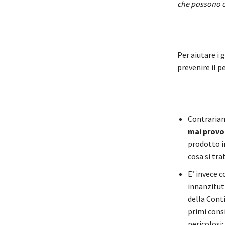
che possono c
Per aiutare i 
prevenire il p
Contrariam
mai provoc
prodotto i
cosa si tra
E’ invece c
innanzitut
della Conti
primi cons
pericolosi;