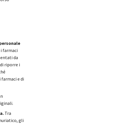
e personale
 i farmaci
sentati da
di riporre i
ché
 farmaci e di
in
ginali.
a.
Tra
muriatico, gli