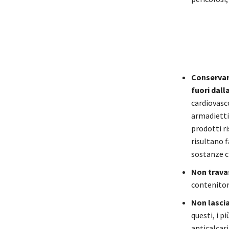
Conservare
fuori dall
cardiovasco
armadietti 
prodotti r
risultano f
sostanze c
Non travas
contenitori
Non lascia
questi, i p
anticalcar