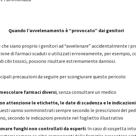
Quando l’avvelenamento è “provocato” dai genitori
che siano proprio i genitori ad “avvelenare” accidentalmente i prop
one di farmaci scaduti o utilizzati erroneamente, per esempio, c
di cibi tossici, possono risultare estremamente dannosi.
cipali precauzioni da seguire per scongiurare questo pericolo:
 mescolare farmaci diversi
, senza consultare un medico
n attenzione le etichette, le date di scadenza e le indicazioni
questi vanno somministrati sempre secondo le prescrizioni del pedi
o, secondo le indicazioni previste nel foglietto illustrativo
mare funghi non controllati da esperti
. In caso di sospetta int
certarsi sempre se altri componenti della famiglia presentino si