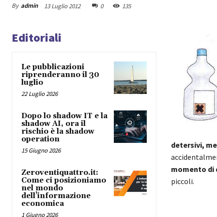
By
admin
13 Luglio 2012
0
135
Editoriali
Le pubblicazioni
riprenderanno il 30
luglio
22 Luglio 2026
Dopo lo shadow IT e la
shadow AI, ora il
rischio è la shadow
operation
detersivi, med
15 Giugno 2026
accidentalme
momento di 
Zeroventiquattro.it:
Come ci posizioniamo
piccoli.
nel mondo
dell’informazione
economica
1 Giugno 2026