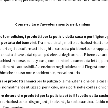
Come evitare l’avvelenamento nei bambini
 le medicine, i prodotti per la pulizia della casa e per l’igien
a portata dei bambini.
Tra i medicinali, molto pericolosi risultano
lari e gli psicofarmaci. I luoghi di custodia più idonei sono rappre
chiusi a chiave e dai ripiani più elevati degli armadi. È bene evitare 
ischiosi in borse, beauty-case, comodini delle camere da letto, per
acilmente accessibili. Attenzione: negli adolescenti l’ingestione di
himiche spesso non è accidentale, ma volontaria
are prodotti chimici
per la pulizia o la manutenzione della casa 
 normalmente utilizzati per il cibo, ma riporli nelle confezioni ori
re detersivi e prodotti per la pulizia sotto il lavello della cucin
iù pericolosi sono i disgorganti, i solventi, la soda caustica, l’acido 
i e l’ammoniaca