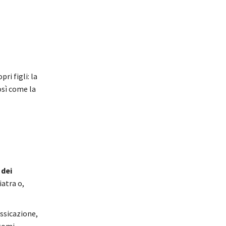
ri figli: la
osì come la
 dei
atra o,
ossicazione,
ntomi