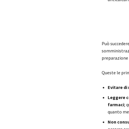
Può succedere 
somministrazi
preparazione 
Queste le prin
Evitare di
Leggere co
farmaci
; 
quanto men
Non consu
occorre ac