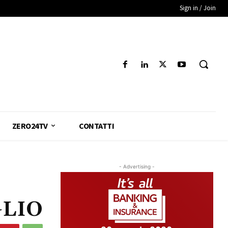
Sign in / Join
ZERO24TV
CONTATTI
- Advertising -
GLIO