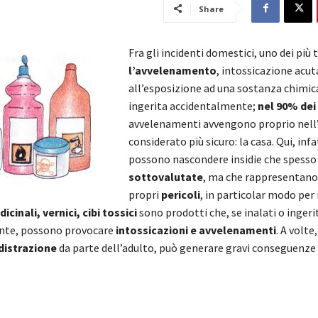
Share
Fra gli incidenti domestici, uno dei più 
l’avvelenamento
, intossicazione acu
all’esposizione ad una sostanza chimic
ingerita accidentalmente;
nel 90% dei
avvelenamenti avvengono proprio nel
considerato più sicuro: la casa. Qui, infat
possono nascondere insidie che spess
sottovalutate
,
ma che
rappresentano 
propri
pericoli
, in particolar modo per 
icinali, vernici, cibi tossici
sono prodotti che, se inalati o ingeri
nte, possono provocare
intossicazioni e avvelenamenti
. A volte
distrazione
da parte dell’adulto, può generare gravi conseguenze p