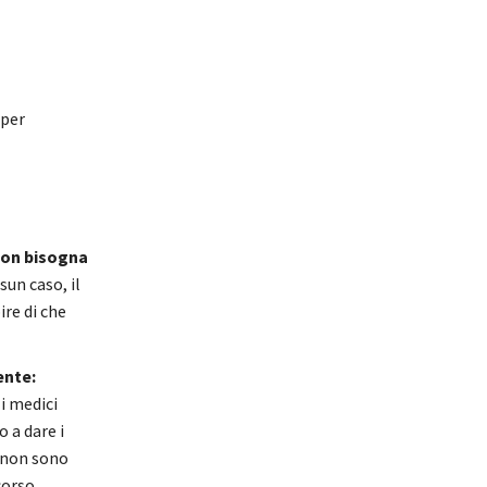
 per
on bisogna
sun caso, il
re di che
ente:
 i medici
o a dare i
i non sono
corso