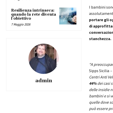
I bambini son
Resilienza intrinseca:
assolutamente
quando la rete diventa
l’obiettivo
portare gli o
7 Maggio 2026
di approfitta
conversazion
stanchezza.
“A preoccupare
Sipps Sicilia
–
Centri Anti Ve
admin
44%
dei casi s
delle insidie 
bambini e si v
quelle dove s
può essere pr