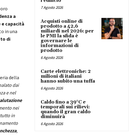
l’edificio
7 Agosto 2026
loro
denza a
Acquisti online di
e e capacità
prodotto a 42,6
to in una
miliardi nel 2026: per
le PMI la sfida è
to di
governare le
informazioni di
prodotto
6 Agosto 2026
Carte elettroniche: 2
milioni di italiani
eria della
hanno subito una tuffa
nalato dai
6 Agosto 2026
za e nel
alutazione
Caldo fino a 39°C e
temporali sui rilievi:
amento nei
quando il gran caldo
tutto in
diminuirà
lenamento
6 Agosto 2026
nchezza
,