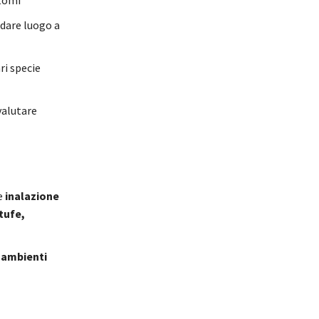
 dare luogo a
ri specie
valutare
e
inalazione
tufe,
 ambienti