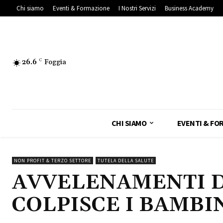
Chi siamo
Eventi & Formazione
I Nostri Servizi
Business Academy
26.6
C
Foggia
CHI SIAMO
EVENTI & FO
NON PROFIT & TERZO SETTORE
TUTELA DELLA SALUTE
AVVELENAMENTI DO
COLPISCE I BAMBI