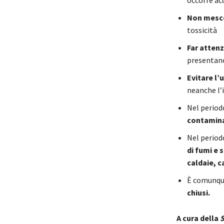
Non mescol
tossicità
Far attenz
presentano 
Evitare l’
neanche l’i
Nel period
contamin
Nel period
di fumi e 
caldaie, c
È comunque
chiusi.
A cura della
S