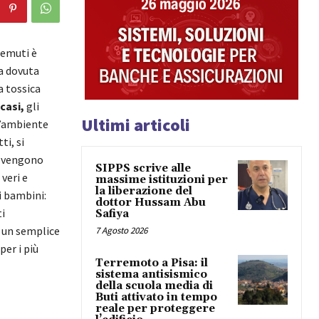
temuti è
ta dovuta
a tossica
 casi,
gli
Ultimi articoli
l’ambiente
ti, si
o vengono
SIPPS scrive alle
veri e
massime istituzioni per
la liberazione del
i bambini:
dottor Hussam Abu
ti
Safiya
, un semplice
7 Agosto 2026
er i più
Terremoto a Pisa: il
sistema antisismico
della scuola media di
Buti attivato in tempo
reale per proteggere