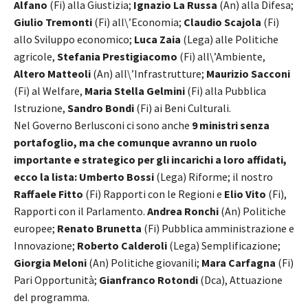
Alfano
(Fi) alla Giustizia;
Ignazio La Russa
(An) alla Difesa;
Giulio Tremonti
(Fi) all\’Economia;
Claudio Scajola
(Fi)
allo Sviluppo economico;
Luca Zaia
(Lega) alle Politiche
agricole,
Stefania Prestigiacomo
(Fi) all\’Ambiente,
Altero Matteoli
(An) all\’Infrastrutture;
Maurizio Sacconi
(Fi) al Welfare,
Maria Stella Gelmini
(Fi) alla Pubblica
Istruzione,
Sandro Bondi
(Fi) ai Beni Culturali.
Nel Governo Berlusconi ci sono anche
9 ministri senza
portafoglio, ma che comunque avranno un ruolo
importante e strategico per gli incarichi a loro affidati,
ecco la lista:
Umberto Bossi
(Lega) Riforme; il nostro
Raffaele Fitto
(Fi) Rapporti con le Regioni e
Elio Vito
(Fi),
Rapporti con il Parlamento.
Andrea Ronchi
(An) Politiche
europee;
Renato Brunetta
(Fi) Pubblica amministrazione e
Innovazione;
Roberto Calderoli
(Lega) Semplificazione;
Giorgia Meloni
(An) Politiche giovanili;
Mara Carfagna
(Fi)
Pari Opportunità;
Gianfranco Rotondi
(Dca), Attuazione
del programma.