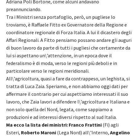
Adriana Poli Bortone, come alcuni andavano
preannunciando.
Tra i Ministri senza portafoglio, però, un pugliese lo
troviamo, è Raffaele Fitto ex Governatore della Regione e
coordinatore regionale di Forza Italia. A lui il dicastero degli
Affari Regionali. A Fitto pensiamo possano andare gli auguri
di buon lavoro da parte di tutti i pugliesi che certamente da
lui si aspettano un\’attenzione, in un epoca dove il
federalismo è di moda, verso le regioni più deboli e in
particolare verso le regioni meridionali.
All\’agricoltura, quasi a fare da contrappeso, un leghista, si
tratta di Luca Zaia. Speriamo, e non abbiamo oggi dati per
affermare il contrario per cui aspettiamo interessati il suo
lavoro, che Zaia lavori a difendere l\’agricoltura e Italiana e
non solo quella del Nord, legata, come sappiamo a
produzioni e ad interessi diversi rispetto al sud Italia.
Ma ecco la lista dei ministri:
Franco Frattini
(Fi) agli
Esteri,
Roberto Maroni
(Lega Nord) all\’Interno,
Angelino