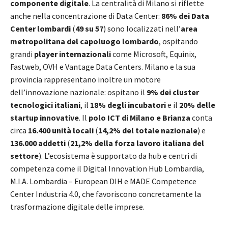
componente digitale
. La centralità di Milano si riflette
anche nella concentrazione di Data Center:
86% dei Data
Center lombardi
(
49 su 57
) sono localizzati nell’
area
metropolitana del capoluogo lombardo
, ospitando
grandi
player internazionali
come Microsoft, Equinix,
Fastweb, OVH e Vantage Data Centers. Milano e la sua
provincia rappresentano inoltre un motore
dell’innovazione nazionale: ospitano il
9% dei cluster
tecnologici italiani
, il
18% degli incubatori
e il
20% delle
startup innovative
. Il
polo ICT di Milano e Brianza
conta
circa
16.400 unità locali
(
14,2% del totale nazionale
) e
136.000 addetti
(
21,2% della forza lavoro italiana del
settore
). L’ecosistema è supportato da hub e centri di
competenza come il Digital Innovation Hub Lombardia,
M.I.A. Lombardia – European DIH e MADE Competence
Center Industria 4.0, che favoriscono concretamente la
trasformazione digitale delle imprese.