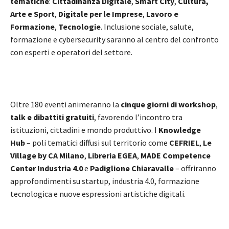
tematiche
:
Cittadinanza Digitale
,
Smart City
,
Cultura,
Arte e Sport
,
Digitale per le Imprese
,
Lavoro e
Formazione
,
Tecnologie
. Inclusione sociale, salute,
formazione e cybersecurity saranno al centro del confronto
con esperti e operatori del settore.
Oltre 180 eventi animeranno la
cinque giorni di workshop
,
talk e dibattiti gratuiti
, favorendo l’incontro tra
istituzioni, cittadini e mondo produttivo. I
Knowledge
Hub
– poli tematici diffusi sul territorio come
CEFRIEL
,
Le
Village by CA Milano
,
Libreria EGEA
,
MADE Competence
Center Industria 4.0
e
Padiglione Chiaravalle
– offriranno
approfondimenti su startup, industria 4.0, formazione
tecnologica e nuove espressioni artistiche digitali.