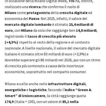
In occasione della Milano Digital Week,
TIG
ha, inoltre,
realizzato una
ricerca
che conferma il ruolo di
Milano
come
protagonista
della
crescita digitale
ed
economica del
Paese
. Nel 2025, infatti, il valore del
mercato digitale lombardo
è stimato
23,4 miliardi di
euro
, con
Milano
da sola che raggiunge ben
14,8 miliardi
,
registrando il
tasso di crescita più elevato
(+4,5%)
rispetto al resto della regione e al contesto
nazionale. A livello nazionale, il valore del mercato digitale
italiano è stimato oltre 83 miliardi di euro (+3,9%) e
dovrebbe superare gli 86 miliardi nel 2026, pur con un ritmo
di crescita più contenuto a causa delle incertezze
economiche, soprattutto nel comparto consumer.
Milano eccelle anche nelle
infrastrutture digitali
,
energetiche
e
logistiche
. Secondo l’
indice
“Green &
Smart” di Unioncamere
, la città raggiunge quota
174,9
(Italia = 100), con un valore di
85,1 nella