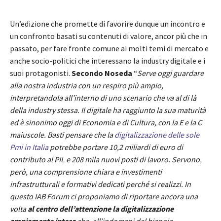
Un’edizione che promette di favorire dunque un incontro e
un confronto basati su contenuti di valore, ancor più che in
passato, per fare fronte comune ai molti temi di mercato e
anche socio-politici che interessano la industry digitale e i
suoi protagonisti.
Secondo Noseda
“
Serve oggi guardare
alla nostra industria con un respiro più ampio,
interpretandola all’interno di uno scenario che va al di là
della industry stessa. Il digitale ha raggiunto la sua maturità
ed è sinonimo oggi di Economia e di Cultura, con la E e la C
maiuscole. Basti pensare che la
digitalizzazione delle sole
Pmi in Italia
potrebbe portare 10,2 miliardi di euro di
contributo al PIL e 208 mila nuovi posti di lavoro. Servono,
però, una comprensione chiara e investimenti
infrastrutturali e formativi dedicati perché si realizzi. In
questo IAB Forum ci proponiamo di riportare ancora una
volta
al centro dell’attenzione la digitalizzazione
ampiamente intesa
che, all’indomani del biennio