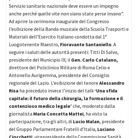
Servizio sanitario nazionale deve essere un impegno
anche perché quelle vite non siano state perse invano”.
Ad aprire la cerimonia inaugurale del Congresso
l’esibizione della Banda musicale della Scuola Trasporti e
Materiali dell’Esercito Italiano condotta dal 1°
Luogotenente Maestro,
Fioravante Santaniello
. A
seguire i saluti delle autorità presenti: Titti Di Salvo,
presidente del Municipio IX; il
Gen. Carlo Catalano,
direttore del Policlinico Militare di Roma Celio e
Antonello Aurigemma, presidente del Consiglio
regionale del Lazio. L’esibizione del tenore
Alessandro
Risa
ha preceduto invece l’inizio del talk
‘Una sfida
capitale: il futuro della chirurgia, la formazione e il
contenzioso medico legale’
che, moderato dalla
giornalista
Maria Concetta Mattei
, ha visto la
partecipazione, tra gli altri, di
Lucio Malan
, presidente
del Gruppo Parlamentare Fratelli d’Italia,
Luciano
Ciocchetti
, vicepresidente della Commissione Sanità