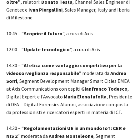
oltre”
, relatori:
Donato Testa
, Channel Sales Engineer di
Genetec e
Ivan Piergallini
, Sales Manager, Italy and Iberia
di Milestone
10:45 – “
Scoprire il futuro
”, a cura di Axis
12:00 – “
Update tecnologico
”, a cura di Axis
14:30 – “
AI etica come vantaggio competitivo per la
videosorveglianza responsabile
” moderata da
Andrea
Sorri
, Segment Development Manager Smart Cities EMEA
at Axis Communications con ospiti
Gianfranco Todesco
,
Digital Expert e l’Avvocato
Maria Elena Iafolla
, Presidente
di DFA – Digital Forensics Alumni, associazione composta
da professionisti e ricercatori esperti in materia di ICT.
14:30 – “
Regolamentazioni UE in un mondo IoT: CER e
NIS 2
” moderata da
Andrea Monteleone
, Segment