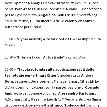
Development Manager Critical Infrastructures EMEA, con
ospiti
Ivan Antozzi
del Politecnico di Milano – Osservatorio
per la Cybersecurity,
Angela de Bellis
dell’Università degli
Studi di Parma,
Giulio Iucci
di ANIE e
Valerio Visconti
di
Autostrade per l’Italia.
15:00 – “
Cybersecurity e
Total Cost of Ownership
”, a cura
di Axis
15:30 – “
Intervista con Autostrade
” a cura di Axis
16:00 – “
Tavola rotonda sulle applicazioni reali delle
tecnologie per le Smart Cities
”, moderata da
Andrea
Sorri
, Segment Development Manager Smart Cities EMEA
di Axis Communications, con la partecipazione di
Corrado
Ambrogio
del Comune di Cuneo,
Alessandro Bartolini
di
A2A Smart City,
Massimo Leo
di ASM Venaria,
Andrea Sinisi
del Comune di Genova e
Gianfranco Todesco
del Comune