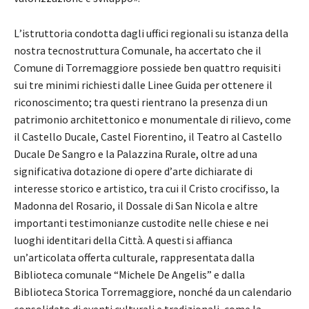
L
’
istruttoria condotta dagli uffici regionali su istanza della
nostra tecnostruttura Comunale, ha accertato che il
Comune di Torremaggiore possiede ben quattro requisiti
sui tre minimi richiesti dalle Linee Guida per ottenere il
riconoscimento; tra questi rientrano la presenza di un
patrimonio architettonico e monumentale di rilievo, come
il Castello Ducale, Castel Fiorentino, il Teatro al Castello
Ducale De Sangro e la Palazzina Rurale, oltre ad una
significativa dotazione di opere d
’
arte dichiarate di
interesse storico e artistico, tra cui il Cristo crocifisso, la
Madonna del Rosario, il Dossale di San Nicola e altre
importanti testimonianze custodite nelle chiese e nei
luoghi identitari della Città. A questi si affianca
un
’
articolata offerta culturale, rappresentata dalla
Biblioteca comunale
“
Michele De Angelis
” e dalla
Biblioteca Storica Torremaggiore, nonch
é
da un calendario
consolidato di eventi culturali e tradizionali, come la