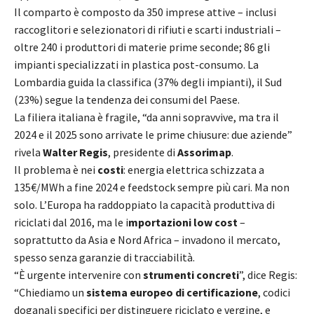
Il comparto è composto da 350 imprese attive – inclusi
raccoglitori e selezionatori di rifiuti e scarti industriali –
oltre 240 i produttori di materie prime seconde; 86 gli
impianti specializzati in plastica post-consumo. La
Lombardia guida la classifica (37% degli impianti), il Sud
(23%) segue la tendenza dei consumi del Paese.
La filiera italiana è fragile, “da anni sopravvive, ma tra il
2024 e il 2025 sono arrivate le prime chiusure: due aziende”
rivela
Walter Regis
, presidente di
Assorimap
.
Il problema è nei
costi
: energia elettrica schizzata a
135€/MWh a fine 2024 e feedstock sempre più cari. Ma non
solo. L’Europa ha raddoppiato la capacità produttiva di
riciclati dal 2016, ma le i
mportazioni low cost
–
soprattutto da Asia e Nord Africa – invadono il mercato,
spesso senza garanzie di tracciabilità.
“È urgente intervenire con
strumenti concreti
”, dice Regis:
“Chiediamo un
sistema europeo di certificazione
, codici
doganali specifici per distinguere riciclato e vergine, e