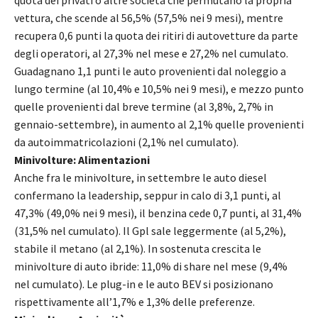
quota dei privati o altre società che permutano la propria
vettura, che scende al 56,5% (57,5% nei 9 mesi), mentre
recupera 0,6 punti la quota dei ritiri di autovetture da parte
degli operatori, al 27,3% nel mese e 27,2% nel cumulato.
Guadagnano 1,1 punti le auto provenienti dal noleggio a
lungo termine (al 10,4% e 10,5% nei 9 mesi), e mezzo punto
quelle provenienti dal breve termine (al 3,8%, 2,7% in
gennaio-settembre), in aumento al 2,1% quelle provenienti
da autoimmatricolazioni (2,1% nel cumulato).
Minivolture: Alimentazioni
Anche fra le minivolture, in settembre le auto diesel
confermano la leadership, seppur in calo di 3,1 punti, al
47,3% (49,0% nei 9 mesi), il benzina cede 0,7 punti, al 31,4%
(31,5% nel cumulato). Il Gpl sale leggermente (al 5,2%),
stabile il metano (al 2,1%). In sostenuta crescita le
minivolture di auto ibride: 11,0% di share nel mese (9,4%
nel cumulato). Le plug-in e le auto BEV si posizionano
rispettivamente all’1,7% e 1,3% delle preferenze.