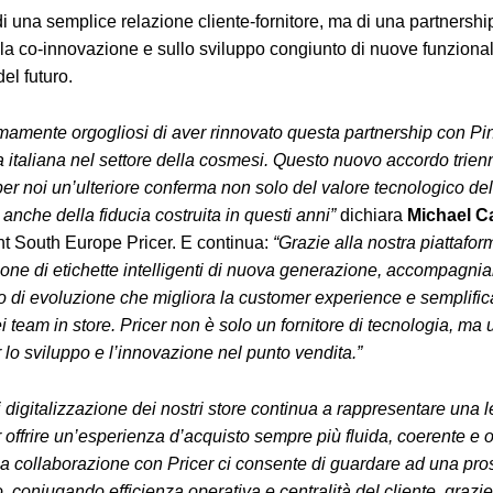
 di una semplice relazione cliente-fornitore, ma di una partnershi
lla co-innovazione e sullo sviluppo congiunto di nuove funzionali
del futuro.
amente orgogliosi di aver rinnovato questa partnership con Pina
 italiana nel settore della cosmesi. Questo nuovo accordo trien
er noi un’ulteriore conferma non solo del valore tecnologico del
anche della fiducia costruita in questi anni”
dichiara
Michael C
t South Europe Pricer. E continua:
“Grazie alla nostra piattafor
zione di etichette intelligenti di nuova generazione, accompagnia
o di evoluzione che migliora la customer experience e semplifica
i team in store. Pricer non è solo un fornitore di tecnologia, ma 
r lo sviluppo e l’innovazione nel punto vendita.”
i digitalizzazione dei nostri store continua a rappresentare una 
r offrire un’esperienza d’acquisto sempre più fluida, coerente e
lla collaborazione con Pricer ci consente di guardare ad una pros
, coniugando efficienza operativa e centralità del cliente, grazie