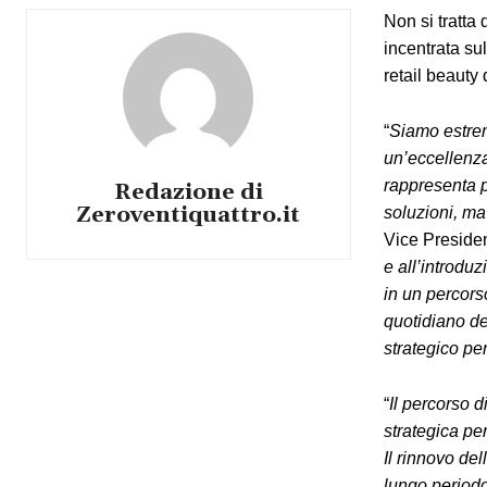
Non si tratta
incentrata su
retail beauty 
“
Siamo estrem
un’eccellenza
rappresenta p
Redazione di
Zeroventiquattro.it
soluzioni, ma 
Vice Presiden
e all’introdu
in un percors
quotidiano de
strategico pe
“
Il percorso d
strategica pe
Il rinnovo de
lungo periodo