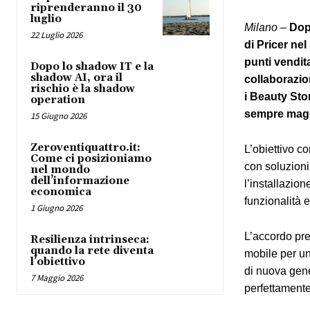
riprenderanno il 30
luglio
Milano
–
Dopo
22 Luglio 2026
di Pricer nel
punti vendita
Dopo lo shadow IT e la
shadow AI, ora il
collaborazio
rischio è la shadow
i Beauty Sto
operation
sempre maggi
15 Giugno 2026
Zeroventiquattro.it:
L’obiettivo c
Come ci posizioniamo
con soluzion
nel mondo
dell’informazione
l’installazio
economica
funzionalità e
1 Giugno 2026
L’accordo pre
Resilienza intrinseca:
quando la rete diventa
mobile per una
l’obiettivo
di nuova gene
7 Maggio 2026
perfettamente