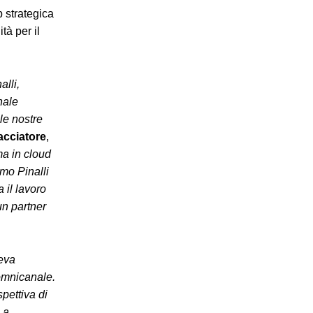
p strategica
tà per il
lli,
nale
le nostre
acciatore
,
ma in cloud
mo Pinalli
 il lavoro
un partner
leva
 omnicanale.
pettiva di
 a