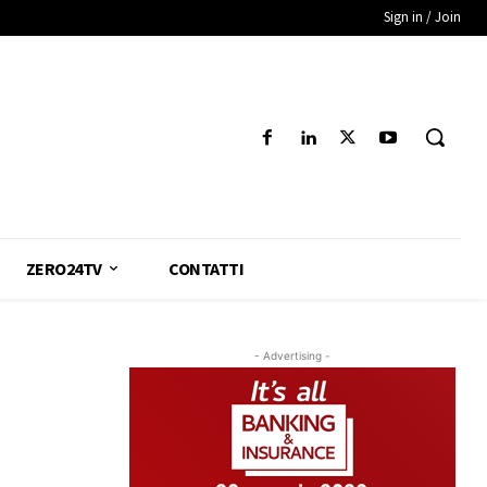
Sign in / Join
ZERO24TV
CONTATTI
- Advertising -