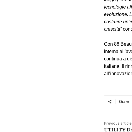
tecnologie aff
evoluzione. L
costruire un’
crescita”
con
Con 88 Beauty
interna all’a
continua a di
italiana. Il 
all’innovazio
Share
Previous article
UTILITY DA