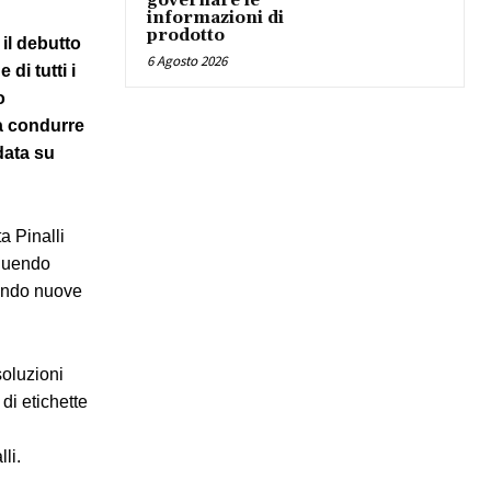
governare le
informazioni di
prodotto
il debutto
6 Agosto 2026
di tutti i
o
a condurre
data su
a Pinalli
eguendo
cendo nuove
soluzioni
di etichette
li.