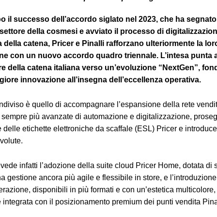
 il successo dell’accordo siglato nel 2023, che ha segnato 
 settore della cosmesi e avviato il processo di digitalizzazione 
 della catena, Pricer e Pinalli rafforzano ulteriormente la lor
ne con un nuovo accordo quadro triennale. L’intesa punta 
re della catena italiana verso un’evoluzione “NextGen”, fon
ore innovazione all’insegna dell’eccellenza operativa.
ondiviso è quello di accompagnare l’espansione della rete vendit
i sempre più avanzate di automazione e digitalizzazione, pros
ne delle etichette elettroniche da scaffale (ESL) Pricer e introdu
volute.
vede infatti l’adozione della suite cloud Pricer Home, dotata di 
 gestione ancora più agile e flessibile in store, e l’introduzione 
razione, disponibili in più formati e con un’estetica multicolore,
 integrata con il posizionamento premium dei punti vendita Pinal