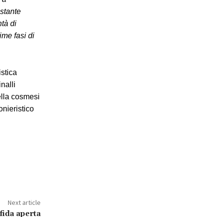
ostante
tà di
ime fasi di
istica
nalli
ella cosmesi
onieristico
Next article
fida aperta