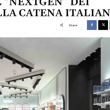
 “NEXTGEN” DEI
LLA CATENA ITALIA
Share