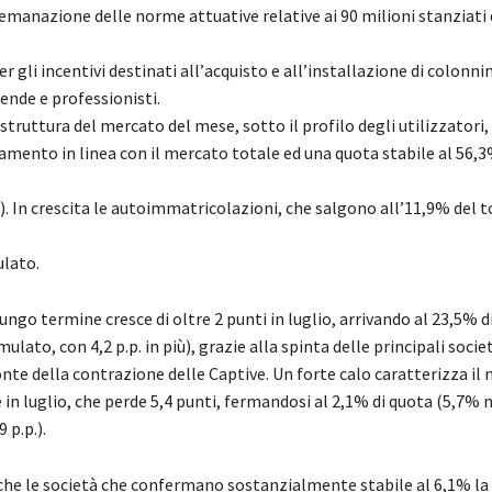
 emanazione delle norme attuative
relative
ai 90 milioni stanziati
er
gli incentivi
destina
ti all’
acquisto e
all’
installazione di colonnine
iende e professionisti.
a struttura del mercato del mese, sotto il profilo degli
utilizzatori
,
damento in linea con il mercato totale ed
una quota stabile al 56,
)
. In crescita le autoimmatricolazioni, che salgono all’11,9% del t
lato.
lungo termine cresce di oltre 2 punti in luglio, arrivando al
23,5% d
ulato, con 4,2 p.p. in più), grazie alla spinta delle principali
socie
nte della contrazione delle Captive.
Un forte calo caratterizza il
n
in luglio, che perde 5,4 punti, fermandosi al 2,1% di quota (5,7% 
 p.p.).
nche le società che confermano sostanzialmente stabile al
6,1% la