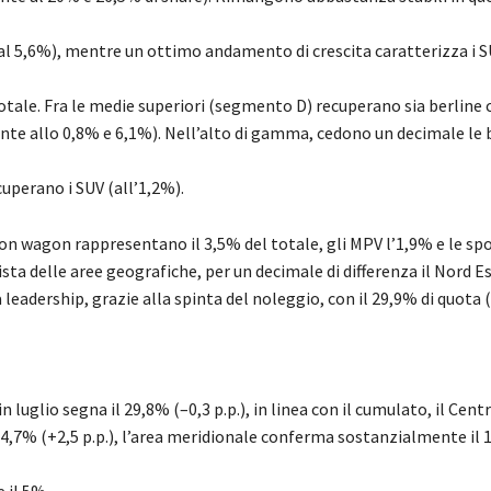
al 5,6%), mentre un ottimo andamento di crescita carat
terizza i S
otale.
Fra le medie superiori (segmento D) recuperano sia berline 
nte allo 0,8% e 6,1%). Nell’alto di gamma, cedono un decimale le 
cuperano i SUV (all’1,2%)
.
ion wagon rappresentano il 3,
5
% del
totale, gli MPV l’1,
9
% e le spo
ista delle
aree geografiche
,
per un decimale di differenza il Nord Es
leadership, grazie alla spinta del noleggio, con il 29,9%
di quota (
in luglio segna il 29,8% (
–
0,3 p.p.), in linea con il cumulato, il Cent
 24,7% (+2,5 p.p.), l’area meridionale conferma sostanzialmente il 