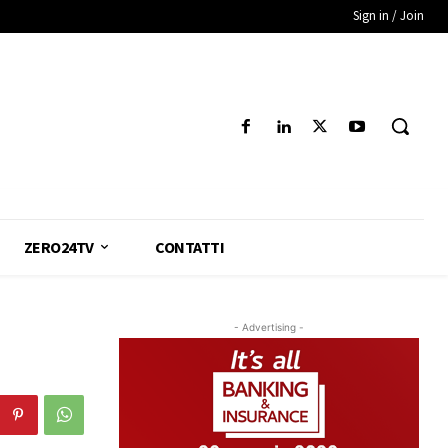
Sign in / Join
ZERO24TV
CONTATTI
- Advertising -