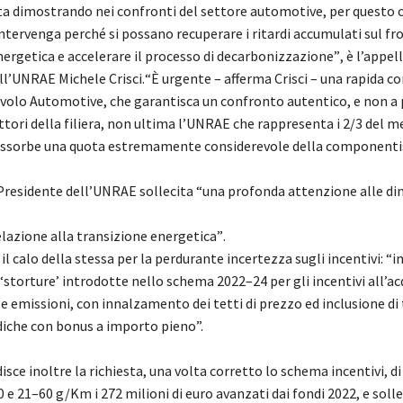
ta dimostrando nei confronti
del settore automotive, per questo c
 intervenga perché si possano
recuperare i ritardi
accumulati sul fr
ergetica e accelerare il processo di
decarbonizzazione”
, è l’appel
ll’UNRAE Michele Crisci.
“
È
urgente
–
afferma Crisci
–
una rapida c
avolo Automotive, che
garantisca un
confronto autentico, e non a 
attori della filiera, non ultima
l’UNRAE che rappresenta i 2/3 del m
ssorbe una quota estremamente
considerevole
della componenti
P
residente del
l’UNRA
E sollecita
“una profonda attenzione alle d
lazione alla transizione energetica”
.
 il calo della
stessa
per la
perdurante incertezza sugli incentivi:
“
i
 ‘storture’ introdotte nello
schema
2022
–
24 per gli incentivi all’ac
se emissioni
,
con innalzamento dei
tetti di prezzo ed inclusione di 
diche con bonus a importo pieno
”.
sce inoltre la richiesta
, una volta corretto lo schema
incentivi,
di
0 e 21
–
60 g/Km i 272 milioni
di euro
avanzati dai fondi 2022
, e soll