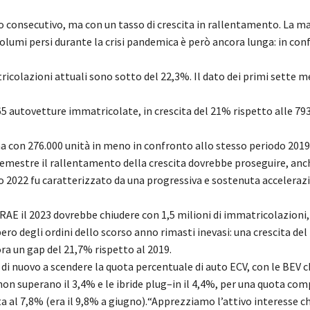
o consecutivo
, ma con un tasso di crescita in rallentam
ento
.
La mar
volumi persi durante la crisi pandemica è però ancora lunga
: in con
ricolazioni
attuali
sono sotto del 2
2,
3%. Il dato dei primi sette me
65
auto
vetture immatricolat
e, in crescita del 21% rispetto alle 793
ma con 27
6
.000
unità in meno
in confront
o
allo
stesso periodo 2019
semestre
il rallentamento del
la crescita dovrebbe
proseguire
,
anc
o 2022
fu
caratterizzato da una progressiva e sostenuta acceleraz
NRAE
il 2023 dovrebbe chiudere con 1,5 milioni di immatricolazioni,
pero degli ordini dello scorso anno rimasti inevasi
: una
crescita del
ra un gap del 21,7%
rispetto al 2019
.
 di nuovo a scendere la quota
percentuale
di auto ECV, con le BEV c
non
superano il 3,
4
% e le ibride plug
–
in il 4,
4
%, per una quota com
a al
7,
8% (era il
9
,8% a giugno).
“Apprezziamo l’attivo interesse ch