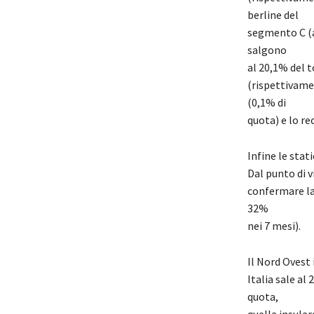
berline del
segment
o
C (
salgono
al
20,1% del t
(rispettivame
(0,1% di
quota) e lo re
Infin
e le stat
Dal punto di v
confermare la 
32%
nei 7 mesi).
Il Nord Ovest 
Italia sale al
quota,