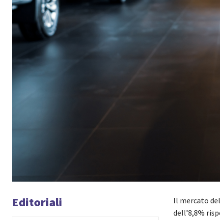
Editoriali
Il
mercato del
del
l’8
,
8
% risp