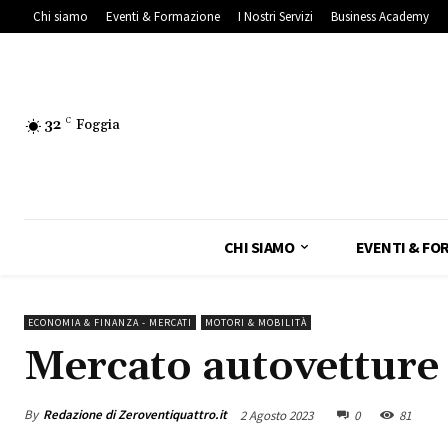
Chi siamo
Eventi & Formazione
I Nostri Servizi
Business Academy
32
C
Foggia
CHI SIAMO
EVENTI & FO
ECONOMIA & FINANZA - MERCATI
MOTORI & MOBILITÀ
Mercato autovetture
By
Redazione di Zeroventiquattro.it
2 Agosto 2023
0
81