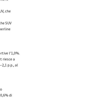
UV, che
che SUV
berline
rtive l
’1,0
%.
t riesce a
–
2,1 p.p., al
ro
10,6% di