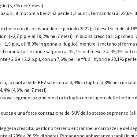
lio (5
,7% nei 7 mesi).
azioni
, il motore a benzina perde 1,2 punti, fermandosi al 28,6% d
in linea con il corrispondente periodo 2022); il diesel scende al 18
oni (
–
2,7 p.p. e al 19,2% nei 7 mesi). In b
uona crescita il Gpl che si 
(+1,9 p.p., all’8,9% in gennaio
–
luglio), mentre il metano si ferma 
nel cumulato. Le ibride salgono al 35,7% nel mese e al 35,3% nel 
ente
+2,6 e +2,2 p.p.)
, c
on un 7,6% per le “full” hybrid e 28,1% per l
ato,
la quota delle BEV si ferma al 3,4% in luglio (3,8% nel cumulat
 4,4%
(4,6% nei 7 mesi).
a nuova
segmentazione
mostra in
luglio
un recupero
delle berline 
i quota e una forte contrazione dei SUV dello stesso segmento (all
 leggera crescita, perdono terreno entrambe le carrozzerie del s
nte al 20% e 26,5% di share).
Rimangono abbastanza stabili in quo