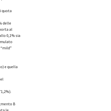
i quota
% delle
porta al
allo 0,1% sia
cumulato
e “mild”
o) e quella
del
’1,2%).
egmento B
ta le