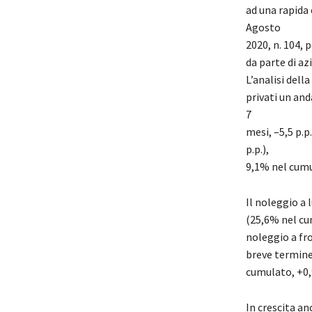
ad un
a rapida
Agosto
2020, n. 104
,
p
da
parte
di az
L’analisi dell
privati un an
7
mesi,
–
5,5 p.p.
p.p.),
9,1% nel cumu
Il noleggio a 
(25,6
% nel cum
noleggio a fro
breve termine 
cumulato, +0,9
In crescita a