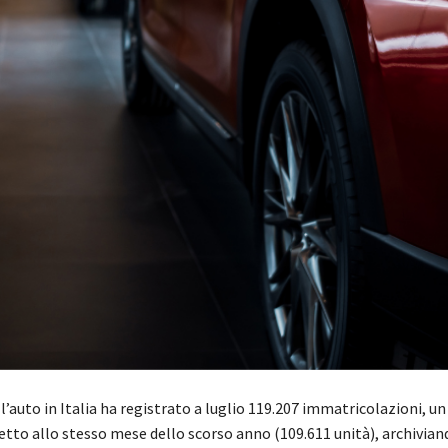
l’auto
in Italia
ha registrato a luglio 11
9
.
207
im
m
atricolazioni, u
etto allo stesso mese dello scorso anno
(109.611 unità)
, archivian