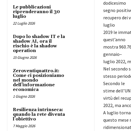
dodicesimo
Le pubblicazioni
segno positiv
riprenderanno il 30
luglio
recupero dei 
22 Luglio 2026
luglio
2019 le immat
Dopo lo shadow IT e la
quest’anno
shadow AI, ora il
rischio è la shadow
mostra
960.
7
operation
gennaio
–
15 Giugno 2026
luglio 2022, 
Nel secondo 
Zeroventiquattro.it:
Come ci posizioniamo
stesso period
nel mondo
Secondo le
dell’informazione
economica
stime dell
’U
1 Giugno 2026
virtù del recu
2022, m
a
anco
Resilienza intrinseca:
A luglio torna
quando la rete diventa
l’obiettivo
questo mese
7 Maggio 2026
ridimen
sionat