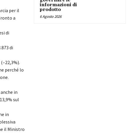
governare le
informazioni di
prodotto
cia per il
6 Agosto 2026
fronto a
si di
.
873
di
 (
–
22,
3
%).
he perché lo
ione.
 anche in
 13,9% sul
he in
plessiva
e il Ministro