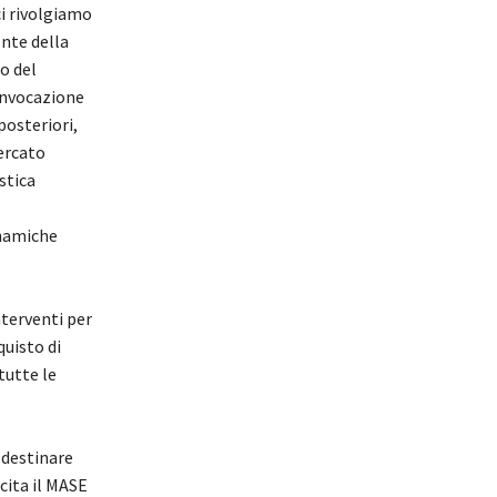
i rivolgiamo
onte della
lo del
onvocazione
posteriori,
ercato
stica
inamiche
nterventi per
quisto di
tutte le
 d
estina
r
e
ecita il M
ASE