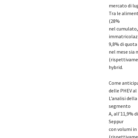
mercato di lug
Tra le
aliment
(28%
nel cumulato, 
immatricolazi
9,8%
di quota 
nel mese
sia 
(rispettivam
h
ybrid
.
Come anticip
delle PHEV al
L’analisi dell
segmento
A, all’11,9% d
Seppur
con volumi in
(rispettivame