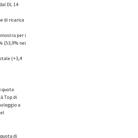
 dal DL 14
 di ricarica
mostra per i
3% (53,9% nei
otale (+3,4
i quota
tà Top di
oleggio a
nel
 quota di