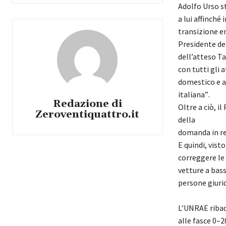
Adolfo Urso s
a lui affinché
transizione en
Presidente de
dell’atteso T
con tutti gli 
domestico e
a
italiana”
.
Redazione di
Oltre a ciò,
il
Zeroventiquattro.it
della
domanda in re
E quindi, visto
correg
g
ere le
vetture a bas
persone giuri
L’UNRAE ribadi
alle fasce 0
–
2